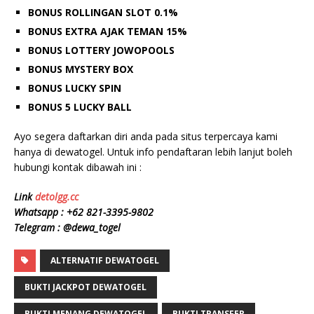
BONUS ROLLINGAN SLOT 0.1%
BONUS EXTRA AJAK TEMAN 15%
BONUS LOTTERY JOWOPOOLS
BONUS MYSTERY BOX
BONUS LUCKY SPIN
BONUS 5 LUCKY BALL
Ayo segera daftarkan diri anda pada situs terpercaya kami
hanya di dewatogel. Untuk info pendaftaran lebih lanjut boleh
hubungi kontak dibawah ini :
Link
detolgg.cc
Whatsapp :
+62 8
21-3395-9802
Telegram : @dewa_togel
ALTERNATIF DEWATOGEL
BUKTI JACKPOT DEWATOGEL
BUKTI MENANG DEWATOGEL
BUKTI TRANSFER