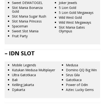
Sweet DEWATOGEL
Joker Jewels
Slot Mania Bonanza
5 Lion Gold
Gold
5 Lion Gold Megaways
Slot Mania Sugar Rush
Wild West Gold
Slot Mania Princess
Wild West Megaways
Spaceman
Slot Mania Gates
Sweet Slot Mania
Olympus
Fruit Party
– IDN SLOT
Mobile Legends
Medusa
Kutukan Medusa Multiplayer
Domino QQ Big Win
Ultra Gatotkaca
Sirus Gila
Bali
Gatotkaca
Keliling Jakarta
Power of Odin
Djakarta
Aztec Lucky Gems