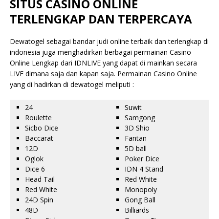
SITUS CASINO ONLINE
TERLENGKAP DAN TERPERCAYA
Dewatogel sebagai bandar judi online terbaik dan terlengkap di
indonesia juga menghadirkan berbagai permainan Casino
Online Lengkap dari IDNLIVE yang dapat di mainkan secara
LIVE dimana saja dan kapan saja. Permainan Casino Online
yang di hadirkan di dewatogel meliputi :
24
Suwit
Roulette
Samgong
Sicbo Dice
3D Shio
Baccarat
Fantan
12D
5D ball
Oglok
Poker Dice
Dice 6
IDN 4 Stand
Head Tail
Red White
Red White
Monopoly
24D Spin
Gong Ball
48D
Billiards