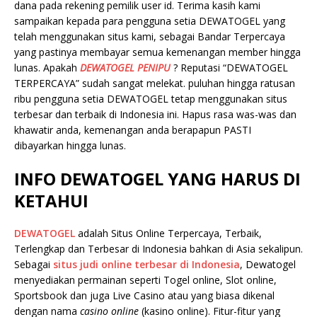
dana pada rekening pemilik user id. Terima kasih kami
sampaikan kepada para pengguna setia DEWATOGEL yang
telah menggunakan situs kami, sebagai Bandar Terpercaya
yang pastinya membayar semua kemenangan member hingga
lunas. Apakah
DEWATOGEL PENIPU
? Reputasi “DEWATOGEL
TERPERCAYA” sudah sangat melekat. puluhan hingga ratusan
ribu pengguna setia DEWATOGEL tetap menggunakan situs
terbesar dan terbaik di Indonesia ini. Hapus rasa was-was dan
khawatir anda, kemenangan anda berapapun PASTI
dibayarkan hingga lunas.
INFO DEWATOGEL YANG HARUS DI
KETAHUI
DEWATOGEL
adalah Situs Online Terpercaya, Terbaik,
Terlengkap dan Terbesar di Indonesia bahkan di Asia sekalipun.
Sebagai
situs judi online terbesar di Indonesia
, Dewatogel
menyediakan permainan seperti Togel online, Slot online,
Sportsbook dan juga Live Casino atau yang biasa dikenal
dengan nama
casino online
(kasino online). Fitur-fitur yang