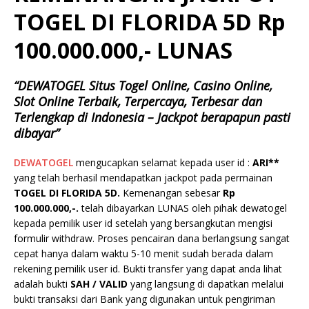
TOGEL DI FLORIDA 5D Rp
100.000.000,- LUNAS
“DEWATOGEL Situs Togel Online, Casino Online,
Slot Online Terbaik, Terpercaya, Terbesar dan
Terlengkap di Indonesia – Jackpot berapapun pasti
dibayar”
DEWATOGEL
mengucapkan selamat kepada user id :
ARI**
yang telah berhasil mendapatkan jackpot pada permainan
TOGEL DI FLORIDA 5D.
Kemenangan sebesar
Rp
100.000.000
,-.
telah dibayarkan LUNAS oleh pihak dewatogel
kepada pemilik user id setelah yang bersangkutan mengisi
formulir withdraw. Proses pencairan dana berlangsung sangat
cepat hanya dalam waktu 5-10 menit sudah berada dalam
rekening pemilik user id. Bukti transfer yang dapat anda lihat
adalah bukti
SAH / VALID
yang langsung di dapatkan melalui
bukti transaksi dari Bank yang digunakan untuk pengiriman