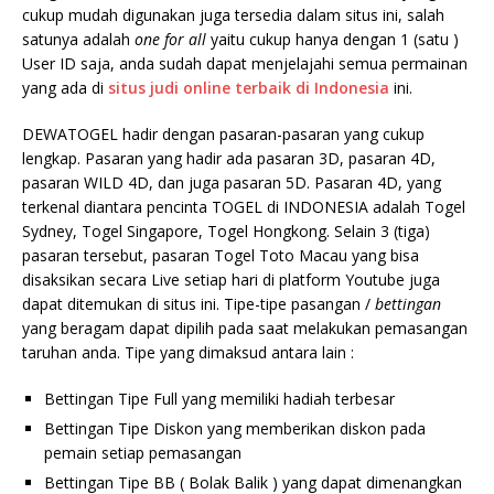
cukup mudah digunakan juga tersedia dalam situs ini, salah
satunya adalah
one for all
yaitu cukup hanya dengan 1 (satu )
User ID saja, anda sudah dapat menjelajahi semua permainan
yang ada di
situs judi
online terbaik di Indonesia
ini.
DEWATOGEL hadir dengan pasaran-pasaran yang cukup
lengkap. Pasaran yang hadir ada pasaran 3D, pasaran 4D,
pasaran WILD 4D, dan juga pasaran 5D. Pasaran 4D, yang
terkenal diantara pencinta TOGEL di INDONESIA adalah Togel
Sydney, Togel Singapore, Togel Hongkong. Selain 3 (tiga)
pasaran tersebut, pasaran Togel Toto Macau yang bisa
disaksikan secara Live setiap hari di platform Youtube juga
dapat ditemukan di situs ini. Tipe-tipe pasangan /
bettingan
yang beragam dapat dipilih pada saat melakukan pemasangan
taruhan anda. Tipe yang dimaksud antara lain :
Bettingan Tipe Full yang memiliki hadiah terbesar
Bettingan Tipe Diskon yang memberikan diskon pada
pemain setiap pemasangan
Bettingan Tipe BB ( Bolak Balik ) yang dapat dimenangkan