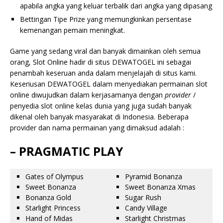
apabila angka yang keluar terbalik dari angka yang dipasang
Bettingan Tipe Prize yang memungkinkan persentase
kemenangan pemain meningkat.
Game yang sedang viral dan banyak dimainkan oleh semua
orang, Slot Online hadir di situs DEWATOGEL ini sebagai
penambah keseruan anda dalam menjelajah di situs kami.
Keseriusan DEWATOGEL dalam menyediakan permainan slot
online diwujudkan dalam kerjasamanya dengan
provider
/
penyedia slot online kelas dunia yang juga sudah banyak
dikenal oleh banyak masyarakat di Indonesia. Beberapa
provider dan nama permainan yang dimaksud adalah :
– PRAGMATIC PLAY
Gates of Olympus
Pyramid Bonanza
Sweet Bonanza
Sweet Bonanza Xmas
Bonanza Gold
Sugar Rush
Starlight Princess
Candy Village
Hand of Midas
Starlight Christmas