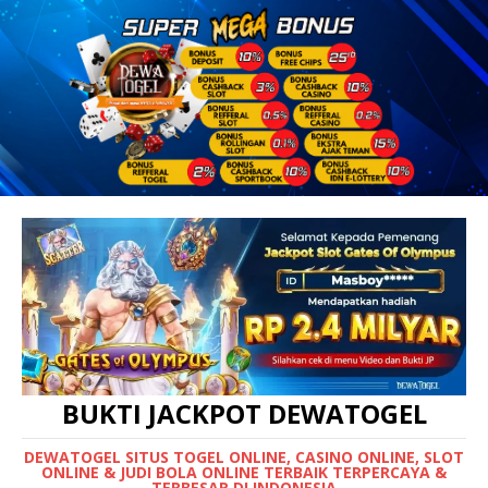
BUKTI JACKPOT DEWATOGEL
DEWATOGEL SITUS TOGEL ONLINE, CASINO ONLINE, SLOT
ONLINE & JUDI BOLA ONLINE TERBAIK TERPERCAYA &
TERBESAR DI INDONESIA