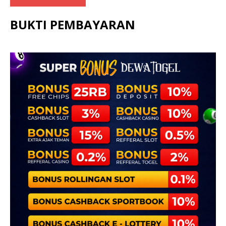
BUKTI PEMBAYARAN