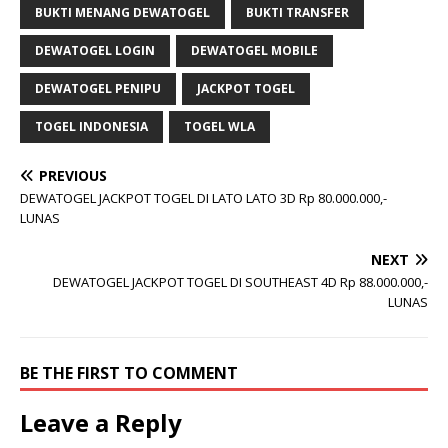
BUKTI MENANG DEWATOGEL
BUKTI TRANSFER
DEWATOGEL LOGIN
DEWATOGEL MOBILE
DEWATOGEL PENIPU
JACKPOT TOGEL
TOGEL INDONESIA
TOGEL WLA
PREVIOUS
DEWATOGEL JACKPOT TOGEL DI LATO LATO 3D Rp 80.000.000,-
LUNAS
NEXT
DEWATOGEL JACKPOT TOGEL DI SOUTHEAST 4D Rp 88.000.000,-
LUNAS
BE THE FIRST TO COMMENT
Leave a Reply