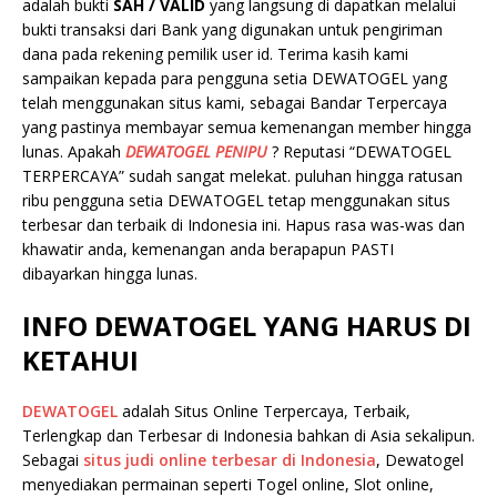
adalah bukti
SAH / VALID
yang langsung di dapatkan melalui
bukti transaksi dari Bank yang digunakan untuk pengiriman
dana pada rekening pemilik user id. Terima kasih kami
sampaikan kepada para pengguna setia DEWATOGEL yang
telah menggunakan situs kami, sebagai Bandar Terpercaya
yang pastinya membayar semua kemenangan member hingga
lunas. Apakah
DEWATOGEL PENIPU
? Reputasi “DEWATOGEL
TERPERCAYA” sudah sangat melekat. puluhan hingga ratusan
ribu pengguna setia DEWATOGEL tetap menggunakan situs
terbesar dan terbaik di Indonesia ini. Hapus rasa was-was dan
khawatir anda, kemenangan anda berapapun PASTI
dibayarkan hingga lunas.
INFO DEWATOGEL YANG HARUS DI
KETAHUI
DEWATOGEL
adalah Situs Online Terpercaya, Terbaik,
Terlengkap dan Terbesar di Indonesia bahkan di Asia sekalipun.
Sebagai
situs judi online terbesar di Indonesia
, Dewatogel
menyediakan permainan seperti Togel online, Slot online,