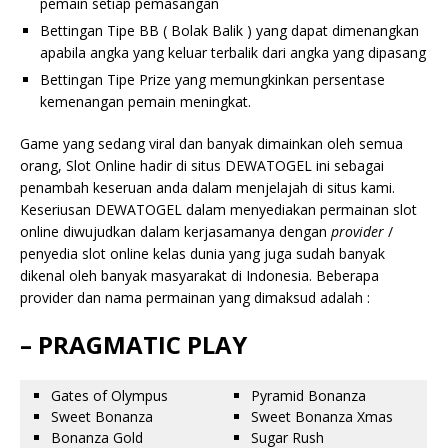
pemain setiap pemasangan
Bettingan Tipe BB ( Bolak Balik ) yang dapat dimenangkan
apabila angka yang keluar terbalik dari angka yang dipasang
Bettingan Tipe Prize yang memungkinkan persentase
kemenangan pemain meningkat.
Game yang sedang viral dan banyak dimainkan oleh semua
orang, Slot Online hadir di situs DEWATOGEL ini sebagai
penambah keseruan anda dalam menjelajah di situs kami.
Keseriusan DEWATOGEL dalam menyediakan permainan slot
online diwujudkan dalam kerjasamanya dengan
provider
/
penyedia slot online kelas dunia yang juga sudah banyak
dikenal oleh banyak masyarakat di Indonesia. Beberapa
provider dan nama permainan yang dimaksud adalah :
– PRAGMATIC PLAY
Gates of Olympus
Pyramid Bonanza
Sweet Bonanza
Sweet Bonanza Xmas
Bonanza Gold
Sugar Rush