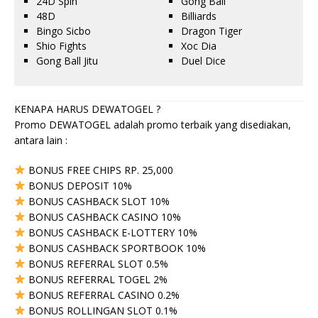
24D Spin
Gong Ball
48D
Billiards
Bingo Sicbo
Dragon Tiger
Shio Fights
Xoc Dia
Gong Ball Jitu
Duel Dice
KENAPA HARUS DEWATOGEL ?
Promo DEWATOGEL adalah promo terbaik yang disediakan,
antara lain :
BONUS FREE CHIPS RP. 25,000
BONUS DEPOSIT 10%
BONUS CASHBACK SLOT 10%
BONUS CASHBACK CASINO 10%
BONUS CASHBACK E-LOTTERY 10%
BONUS CASHBACK SPORTBOOK 10%
BONUS REFERRAL SLOT 0.5%
BONUS REFERRAL TOGEL 2%
BONUS REFERRAL CASINO 0.2%
BONUS ROLLINGAN SLOT 0.1%