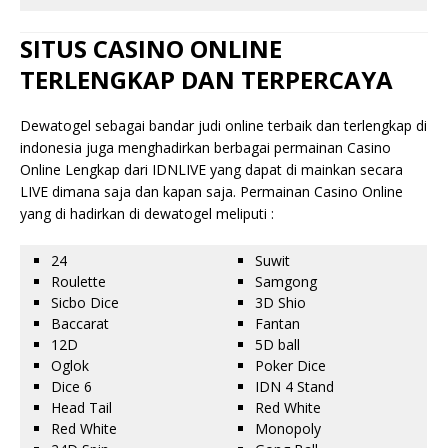
SITUS CASINO ONLINE
TERLENGKAP DAN TERPERCAYA
Dewatogel sebagai bandar judi online terbaik dan terlengkap di
indonesia juga menghadirkan berbagai permainan Casino
Online Lengkap dari IDNLIVE yang dapat di mainkan secara
LIVE dimana saja dan kapan saja. Permainan Casino Online
yang di hadirkan di dewatogel meliputi :
24
Suwit
Roulette
Samgong
Sicbo Dice
3D Shio
Baccarat
Fantan
12D
5D ball
Oglok
Poker Dice
Dice 6
IDN 4 Stand
Head Tail
Red White
Red White
Monopoly