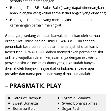
pemain setiap pemasangan
Bettingan Tipe BB ( Bolak Balik ) yang dapat dimenangkan
apabila angka yang keluar terbalik dari angka yang dipasang
Bettingan Tipe Prize yang memungkinkan persentase
kemenangan pemain meningkat.
Game yang sedang viral dan banyak dimainkan oleh semua
orang, Slot Online hadir di situs DEWATOGEL ini sebagai
penambah keseruan anda dalam menjelajah di situs kami.
Keseriusan DEWATOGEL dalam menyediakan permainan slot
online diwujudkan dalam kerjasamanya dengan
provider
/
penyedia slot online kelas dunia yang juga sudah banyak
dikenal oleh banyak masyarakat di Indonesia. Beberapa
provider dan nama permainan yang dimaksud adalah :
– PRAGMATIC PLAY
Gates of Olympus
Pyramid Bonanza
Sweet Bonanza
Sweet Bonanza Xmas
Bonanza Gold
Sugar Rush