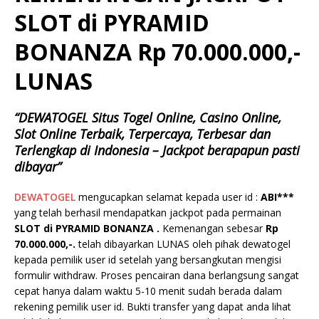
SLOT di PYRAMID
BONANZA Rp 70.000.000,-
LUNAS
“DEWATOGEL Situs Togel Online, Casino Online,
Slot Online Terbaik, Terpercaya, Terbesar dan
Terlengkap di Indonesia – Jackpot berapapun pasti
dibayar”
DEWATOGEL
mengucapkan selamat kepada user id :
ABI***
yang telah berhasil mendapatkan jackpot pada permainan
SLOT di PYRAMID BONANZA .
Kemenangan sebesar
Rp
70.000.000,-.
telah dibayarkan LUNAS oleh pihak dewatogel
kepada pemilik user id setelah yang bersangkutan mengisi
formulir withdraw. Proses pencairan dana berlangsung sangat
cepat hanya dalam waktu 5-10 menit sudah berada dalam
rekening pemilik user id. Bukti transfer yang dapat anda lihat