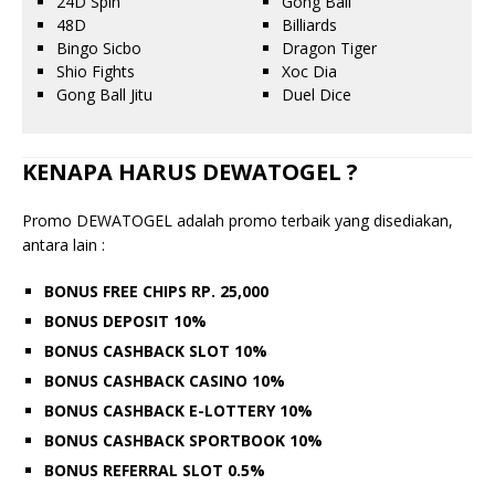
24D Spin
Gong Ball
48D
Billiards
Bingo Sicbo
Dragon Tiger
Shio Fights
Xoc Dia
Gong Ball Jitu
Duel Dice
KENAPA HARUS DEWATOGEL ?
Promo DEWATOGEL adalah promo terbaik yang disediakan,
antara lain :
BONUS FREE CHIPS RP. 25,000
BONUS DEPOSIT 10%
BONUS CASHBACK SLOT 10%
BONUS CASHBACK CASINO 10%
BONUS CASHBACK E-LOTTERY 10%
BONUS CASHBACK SPORTBOOK 10%
BONUS REFERRAL SLOT 0.5%