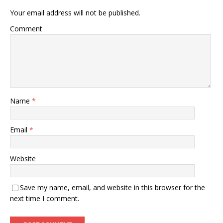
Your email address will not be published.
Comment
Name
*
Email
*
Website
Save my name, email, and website in this browser for the
next time I comment.