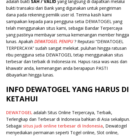
adalah bukti
SAH / VALID
yang langsung di dapatkan melalui
bukti transaksi dari Bank yang digunakan untuk pengiriman
dana pada rekening pemilik user id. Terima kasih kami
sampaikan kepada para pengguna setia DEWATOGEL yang
telah menggunakan situs kami, sebagai Bandar Terpercaya
yang pastinya membayar semua kemenangan member hingga
lunas. Apakah
DEWATOGEL PENIPU
? Reputasi “DEWATOGEL
TERPERCAYA” sudah sangat melekat. puluhan hingga ratusan
ribu pengguna setia DEWATOGEL tetap menggunakan situs
terbesar dan terbaik di Indonesia ini. Hapus rasa was-was dan
khawatir anda, kemenangan anda berapapun PASTI
dibayarkan hingga lunas.
INFO DEWATOGEL YANG HARUS DI
KETAHUI
DEWATOGEL
adalah Situs Online Terpercaya, Terbaik,
Terlengkap dan Terbesar di Indonesia bahkan di Asia sekalipun.
Sebagai
situs judi online terbesar di Indonesia
, Dewatogel
menyediakan permainan seperti Togel online, Slot online,