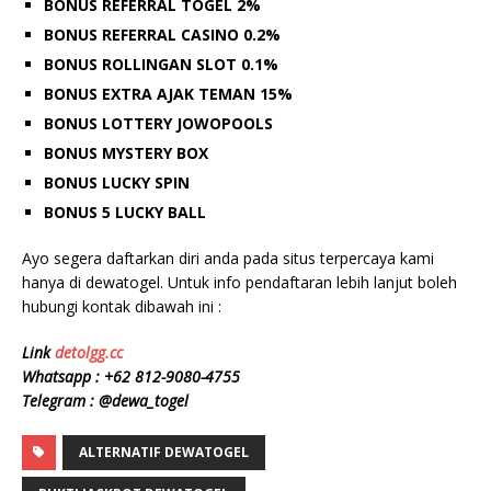
BONUS REFERRAL TOGEL 2%
BONUS REFERRAL CASINO 0.2%
BONUS ROLLINGAN SLOT 0.1%
BONUS EXTRA AJAK TEMAN 15%
BONUS LOTTERY JOWOPOOLS
BONUS MYSTERY BOX
BONUS LUCKY SPIN
BONUS 5 LUCKY BALL
Ayo segera daftarkan diri anda pada situs terpercaya kami
hanya di dewatogel. Untuk info pendaftaran lebih lanjut boleh
hubungi kontak dibawah ini :
Link
detolgg.cc
Whatsapp :
+62 812-9080-4755
Telegram : @dewa_togel
ALTERNATIF DEWATOGEL