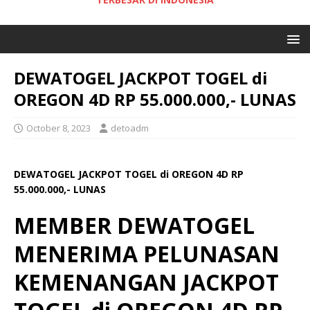
DEWATOGEL JACKPOT TOGEL di
OREGON 4D RP 55.000.000,- LUNAS
October 8, 2023
detoadm
DEWATOGEL JACKPOT TOGEL di OREGON 4D RP
55.000.000,- LUNAS
MEMBER DEWATOGEL
MENERIMA PELUNASAN
KEMENANGAN JACKPOT