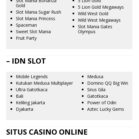
Slot Mania Bonanza
5 Lion Gold
Gold
5 Lion Gold Megaways
Slot Mania Sugar Rush
Wild West Gold
Slot Mania Princess
Wild West Megaways
Spaceman
Slot Mania Gates
Sweet Slot Mania
Olympus
Fruit Party
– IDN SLOT
Mobile Legends
Medusa
Kutukan Medusa Multiplayer
Domino QQ Big Win
Ultra Gatotkaca
Sirus Gila
Bali
Gatotkaca
Keliling Jakarta
Power of Odin
Djakarta
Aztec Lucky Gems
SITUS CASINO ONLINE