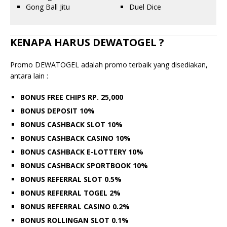
Gong Ball Jitu
Duel Dice
KENAPA HARUS DEWATOGEL ?
Promo DEWATOGEL adalah promo terbaik yang disediakan,
antara lain :
BONUS FREE CHIPS RP. 25,000
BONUS DEPOSIT 10%
BONUS CASHBACK SLOT 10%
BONUS CASHBACK CASINO 10%
BONUS CASHBACK E-LOTTERY 10%
BONUS CASHBACK SPORTBOOK 10%
BONUS REFERRAL SLOT 0.5%
BONUS REFERRAL TOGEL 2%
BONUS REFERRAL CASINO 0.2%
BONUS ROLLINGAN SLOT 0.1%