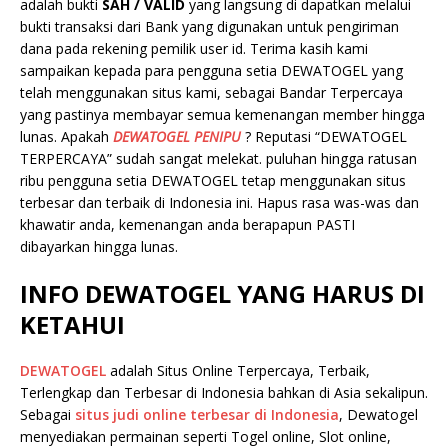
adalah bukti
SAH / VALID
yang langsung di dapatkan melalui
bukti transaksi dari Bank yang digunakan untuk pengiriman
dana pada rekening pemilik user id. Terima kasih kami
sampaikan kepada para pengguna setia DEWATOGEL yang
telah menggunakan situs kami, sebagai Bandar Terpercaya
yang pastinya membayar semua kemenangan member hingga
lunas. Apakah
DEWATOGEL PENIPU
? Reputasi “DEWATOGEL
TERPERCAYA” sudah sangat melekat. puluhan hingga ratusan
ribu pengguna setia DEWATOGEL tetap menggunakan situs
terbesar dan terbaik di Indonesia ini. Hapus rasa was-was dan
khawatir anda, kemenangan anda berapapun PASTI
dibayarkan hingga lunas.
INFO DEWATOGEL YANG HARUS DI
KETAHUI
DEWATOGEL
adalah Situs Online Terpercaya, Terbaik,
Terlengkap dan Terbesar di Indonesia bahkan di Asia sekalipun.
Sebagai
situs judi online terbesar di Indonesia
, Dewatogel
menyediakan permainan seperti Togel online, Slot online,