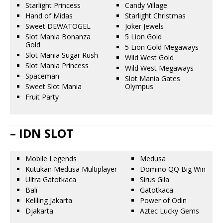
Starlight Princess
Candy Village
Hand of Midas
Starlight Christmas
Sweet DEWATOGEL
Joker Jewels
Slot Mania Bonanza
5 Lion Gold
Gold
5 Lion Gold Megaways
Slot Mania Sugar Rush
Wild West Gold
Slot Mania Princess
Wild West Megaways
Spaceman
Slot Mania Gates
Sweet Slot Mania
Olympus
Fruit Party
– IDN SLOT
Mobile Legends
Medusa
Kutukan Medusa Multiplayer
Domino QQ Big Win
Ultra Gatotkaca
Sirus Gila
Bali
Gatotkaca
Keliling Jakarta
Power of Odin
Djakarta
Aztec Lucky Gems