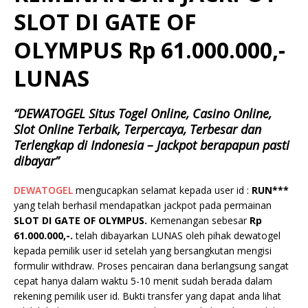
SLOT DI GATE OF
OLYMPUS Rp 61.000.000,-
LUNAS
“DEWATOGEL Situs Togel Online, Casino Online,
Slot Online Terbaik, Terpercaya, Terbesar dan
Terlengkap di Indonesia – Jackpot berapapun pasti
dibayar”
DEWATOGEL
mengucapkan selamat kepada user id :
RUN***
yang telah berhasil mendapatkan jackpot pada permainan
SLOT DI GATE OF OLYMPUS.
Kemenangan sebesar
Rp
61.000.000,-.
telah dibayarkan LUNAS oleh pihak dewatogel
kepada pemilik user id setelah yang bersangkutan mengisi
formulir withdraw. Proses pencairan dana berlangsung sangat
cepat hanya dalam waktu 5-10 menit sudah berada dalam
rekening pemilik user id. Bukti transfer yang dapat anda lihat