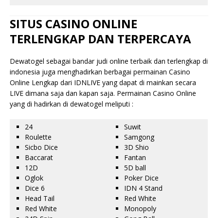
SITUS CASINO ONLINE
TERLENGKAP DAN TERPERCAYA
Dewatogel sebagai bandar judi online terbaik dan terlengkap di
indonesia juga menghadirkan berbagai permainan Casino
Online Lengkap dari IDNLIVE yang dapat di mainkan secara
LIVE dimana saja dan kapan saja. Permainan Casino Online
yang di hadirkan di dewatogel meliputi :
24
Suwit
Roulette
Samgong
Sicbo Dice
3D Shio
Baccarat
Fantan
12D
5D ball
Oglok
Poker Dice
Dice 6
IDN 4 Stand
Head Tail
Red White
Red White
Monopoly