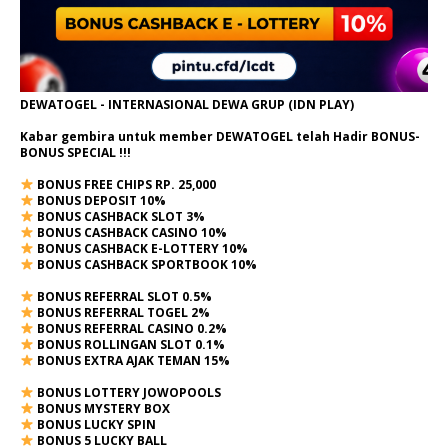
DEWATOGEL - INTERNASIONAL DEWA GRUP (IDN PLAY)
Kabar gembira untuk member DEWATOGEL telah Hadir
BONUS-
BONUS SPECIAL
!!!
BONUS FREE CHIPS RP. 25,000
BONUS DEPOSIT 10%
BONUS CASHBACK SLOT 3%
BONUS CASHBACK CASINO 10%
BONUS CASHBACK E-LOTTERY 10%
BONUS CASHBACK SPORTBOOK 10%
BONUS REFERRAL SLOT 0.5%
BONUS REFERRAL TOGEL 2%
BONUS REFERRAL CASINO 0.2%
BONUS ROLLINGAN SLOT 0.1%
BONUS EXTRA AJAK TEMAN 15%
BONUS LOTTERY JOWOPOOLS
BONUS MYSTERY BOX
BONUS LUCKY SPIN
BONUS 5 LUCKY BALL