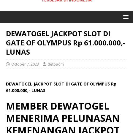
DEWATOGEL JACKPOT SLOT DI
GATE OF OLYMPUS Rp 61.000.000,-
LUNAS
October 7, 2023
detoadm
DEWATOGEL JACKPOT SLOT DI GATE OF OLYMPUS Rp
61.000.000,- LUNAS
MEMBER DEWATOGEL
MENERIMA PELUNASAN
KEMENANGAN JACKPOT