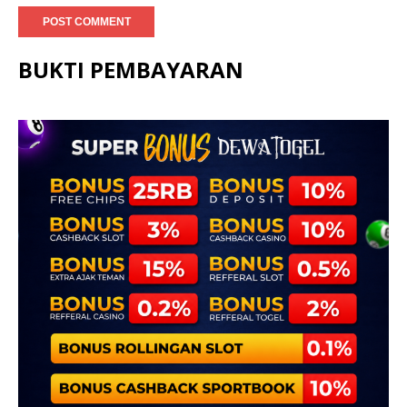
BUKTI PEMBAYARAN