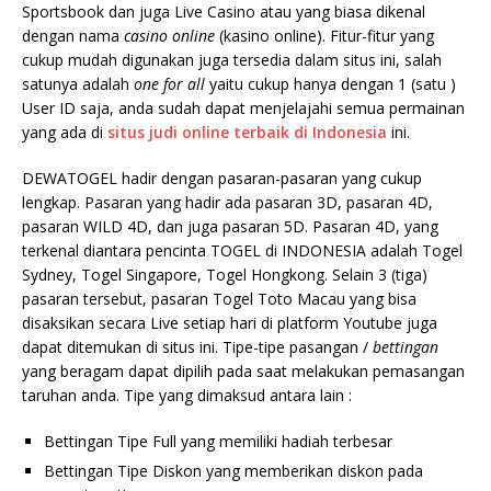
Sportsbook dan juga Live Casino atau yang biasa dikenal
dengan nama
casino online
(kasino online). Fitur-fitur yang
cukup mudah digunakan juga tersedia dalam situs ini, salah
satunya adalah
one for all
yaitu cukup hanya dengan 1 (satu )
User ID saja, anda sudah dapat menjelajahi semua permainan
yang ada di
situs judi online terbaik di Indonesia
ini.
DEWATOGEL hadir dengan pasaran-pasaran yang cukup
lengkap. Pasaran yang hadir ada pasaran 3D, pasaran 4D,
pasaran WILD 4D, dan juga pasaran 5D. Pasaran 4D, yang
terkenal diantara pencinta TOGEL di INDONESIA adalah Togel
Sydney, Togel Singapore, Togel Hongkong. Selain 3 (tiga)
pasaran tersebut, pasaran Togel Toto Macau yang bisa
disaksikan secara Live setiap hari di platform Youtube juga
dapat ditemukan di situs ini. Tipe-tipe pasangan /
bettingan
yang beragam dapat dipilih pada saat melakukan pemasangan
taruhan anda. Tipe yang dimaksud antara lain :
Bettingan Tipe Full yang memiliki hadiah terbesar
Bettingan Tipe Diskon yang memberikan diskon pada