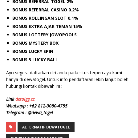
BONUS REFERRAL TOGEL 2%
BONUS REFERRAL CASINO 0.2%
BONUS ROLLINGAN SLOT 0.1%
BONUS EXTRA AJAK TEMAN 15%
BONUS LOTTERY JOWOPOOLS
BONUS MYSTERY BOX
BONUS LUCKY SPIN
BONUS 5 LUCKY BALL
Ayo segera daftarkan diri anda pada situs terpercaya kami
hanya di dewatogel. Untuk info pendaftaran lebih lanjut boleh
hubungi kontak dibawah ini :
Link
detolgg.cc
Whatsapp :
+62 812-9080-4755
Telegram : @dewa_togel
ALTERNATIF DEWATOGEL