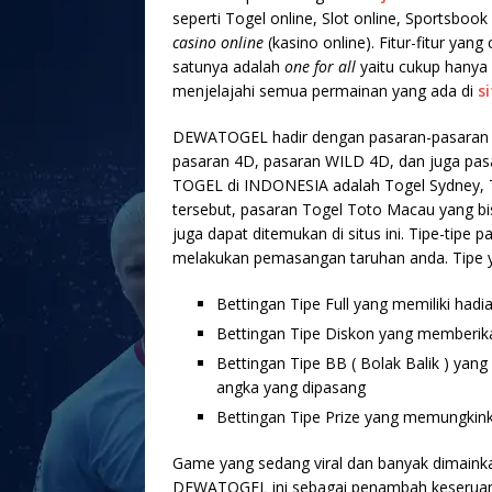
seperti Togel online, Slot online, Sportsboo
casino online
(kasino online). Fitur-fitur yan
satunya adalah
one for all
yaitu cukup hanya 
menjelajahi semua permainan yang ada di
s
DEWATOGEL hadir dengan pasaran-pasaran y
pasaran 4D, pasaran WILD 4D, dan juga pasa
TOGEL di INDONESIA adalah Togel Sydney, To
tersebut, pasaran Togel Toto Macau yang bis
juga dapat ditemukan di situs ini. Tipe-tipe 
melakukan pemasangan taruhan anda. Tipe ya
Bettingan Tipe Full yang memiliki hadi
Bettingan Tipe Diskon yang memberik
Bettingan Tipe BB ( Bolak Balik ) yang
angka yang dipasang
Bettingan Tipe Prize yang memungki
Game yang sedang viral dan banyak dimainkan
DEWATOGEL ini sebagai penambah keseruan a