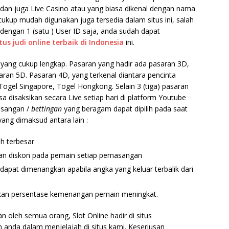
k dan juga Live Casino atau yang biasa dikenal dengan nama
g cukup mudah digunakan juga tersedia dalam situs ini, salah
dengan 1 (satu ) User ID saja, anda sudah dapat
itus judi online terbaik di Indonesia
ini.
ang cukup lengkap. Pasaran yang hadir ada pasaran 3D,
ran 5D. Pasaran 4D, yang terkenal diantara pencinta
gel Singapore, Togel Hongkong. Selain 3 (tiga) pasaran
a disaksikan secara Live setiap hari di platform Youtube
pasangan /
bettingan
yang beragam dapat dipilih pada saat
ng dimaksud antara lain :
ah terbesar
an diskon pada pemain setiap pemasangan
 dapat dimenangkan apabila angka yang keluar terbalik dari
nkan persentase kemenangan pemain meningkat.
 oleh semua orang, Slot Online hadir di situs
nda dalam menjelajah di situs kami. Keseriusan