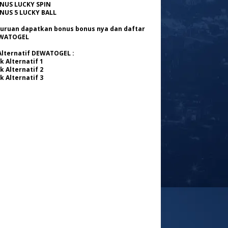
NUS LUCKY SPIN
NUS 5 LUCKY BALL
uruan dapatkan bonus bonus nya dan daftar
EWATOGEL
Alternatif
DEWATOGEL
:
k Alternatif 1
k Alternatif 2
k Alternatif 3