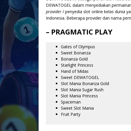
DEWATOGEL dalam menyediakan permainan s
provider
/ penyedia slot online kelas dunia 
Indonesia. Beberapa provider dan nama per
– PRAGMATIC PLAY
Gates of Olympus
Sweet Bonanza
Bonanza Gold
Starlight Princess
Hand of Midas
Sweet DEWATOGEL
Slot Mania Bonanza Gold
Slot Mania Sugar Rush
Slot Mania Princess
Spaceman
Sweet Slot Mania
Fruit Party