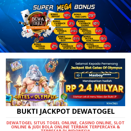
BUKTI JACKPOT DEWATOGEL
DEWATOGEL SITUS TOGEL ONLINE, CASINO ONLINE, SLOT
ONLINE & JUDI BOLA ONLINE TERBAIK TERPERCAYA &
TERBESAR DI INDONESIA