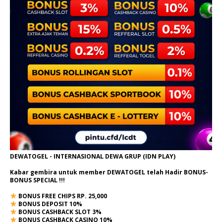
DEWATOGEL - INTERNASIONAL DEWA GRUP (IDN PLAY)
Kabar gembira untuk member DEWATOGEL telah Hadir
BONUS-
BONUS SPECIAL
!!!
BONUS FREE CHIPS RP. 25,000
BONUS DEPOSIT 10%
BONUS CASHBACK SLOT 3%
BONUS CASHBACK CASINO 10%