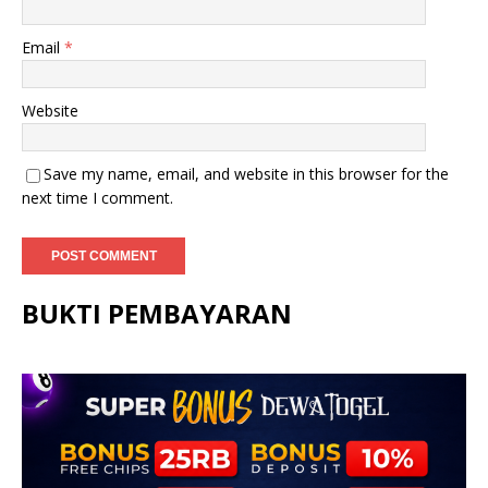
Email
*
Website
Save my name, email, and website in this browser for the
next time I comment.
BUKTI PEMBAYARAN