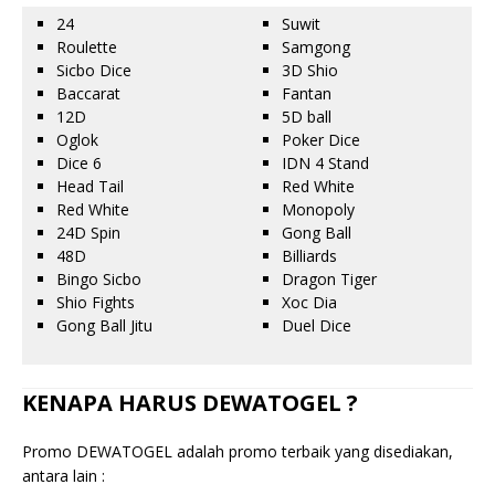
24
Suwit
Roulette
Samgong
Sicbo Dice
3D Shio
Baccarat
Fantan
12D
5D ball
Oglok
Poker Dice
Dice 6
IDN 4 Stand
Head Tail
Red White
Red White
Monopoly
24D Spin
Gong Ball
48D
Billiards
Bingo Sicbo
Dragon Tiger
Shio Fights
Xoc Dia
Gong Ball Jitu
Duel Dice
KENAPA HARUS DEWATOGEL ?
Promo DEWATOGEL adalah promo terbaik yang disediakan,
antara lain :