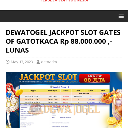
DEWATOGEL JACKPOT SLOT GATES
OF GATOTKACA Rp 88.000.000 ,-
LUNAS
May 17, 2023
detoadm