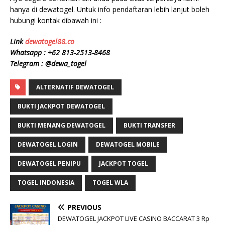
hanya di dewatogel. Untuk info pendaftaran lebih lanjut boleh
hubungi kontak dibawah ini :
Link
dewatogel88.co
Whatsapp :
+62 813-2513-8468
Telegram : @dewa_togel
ALTERNATIF DEWATOGEL
BUKTI JACKPOT DEWATOGEL
BUKTI MENANG DEWATOGEL
BUKTI TRANSFER
DEWATOGEL LOGIN
DEWATOGEL MOBILE
DEWATOGEL PENIPU
JACKPOT TOGEL
TOGEL INDONESIA
TOGEL WLA
PREVIOUS
DEWATOGEL JACKPOT LIVE CASINO BACCARAT 3 Rp