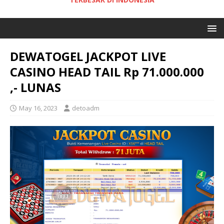
DEWATOGEL JACKPOT LIVE
CASINO HEAD TAIL Rp 71.000.000
,- LUNAS
May 16, 2023
detoadm