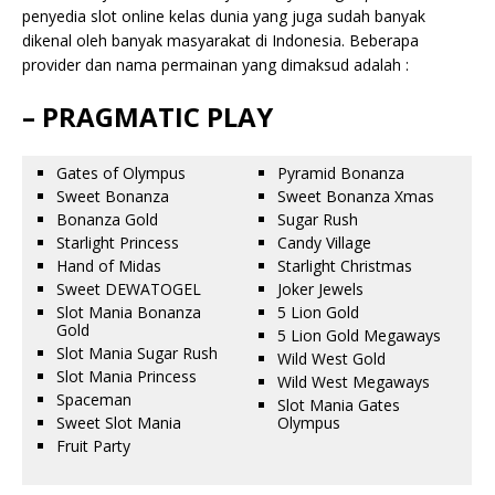
penyedia slot online kelas dunia yang juga sudah banyak
dikenal oleh banyak masyarakat di Indonesia. Beberapa
provider dan nama permainan yang dimaksud adalah :
– PRAGMATIC PLAY
Gates of Olympus
Pyramid Bonanza
Sweet Bonanza
Sweet Bonanza Xmas
Bonanza Gold
Sugar Rush
Starlight Princess
Candy Village
Hand of Midas
Starlight Christmas
Sweet DEWATOGEL
Joker Jewels
Slot Mania Bonanza
5 Lion Gold
Gold
5 Lion Gold Megaways
Slot Mania Sugar Rush
Wild West Gold
Slot Mania Princess
Wild West Megaways
Spaceman
Slot Mania Gates
Sweet Slot Mania
Olympus
Fruit Party