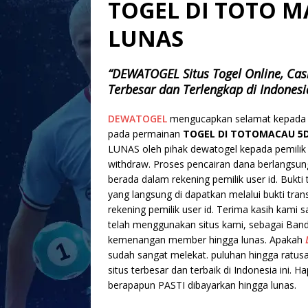
TOGEL DI TOTO MA
LUNAS
“DEWATOGEL Situs Togel Online, Casi
Terbesar dan Terlengkap di Indonesi
DEWATOGEL
mengucapkan selamat kepada u
pada permainan
TOGEL DI TOTOMACAU 5D
LUNAS oleh pihak dewatogel kepada pemilik u
withdraw. Proses pencairan dana berlangsu
berada dalam rekening pemilik user id. Bukti 
yang langsung di dapatkan melalui bukti tra
rekening pemilik user id. Terima kasih ka
telah menggunakan situs kami, sebagai Ba
kemenangan member hingga lunas. Apakah
sudah sangat melekat. puluhan hingga rat
situs terbesar dan terbaik di Indonesia ini
berapapun PASTI dibayarkan hingga lunas.