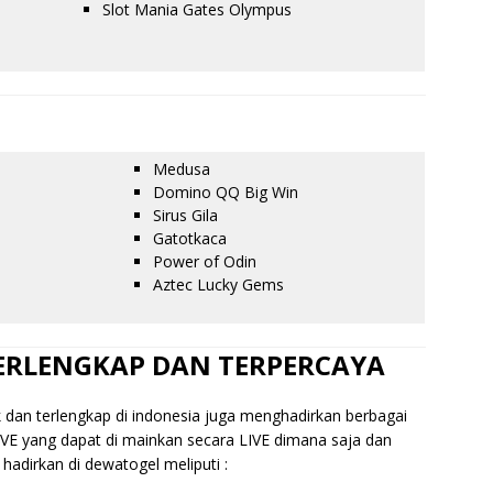
Slot Mania Gates Olympus
Medusa
Domino QQ Big Win
Sirus Gila
Gatotkaca
Power of Odin
Aztec Lucky Gems
TERLENGKAP DAN TERPERCAYA
k dan terlengkap di indonesia juga menghadirkan berbagai
VE yang dapat di mainkan secara LIVE dimana saja dan
hadirkan di dewatogel meliputi :