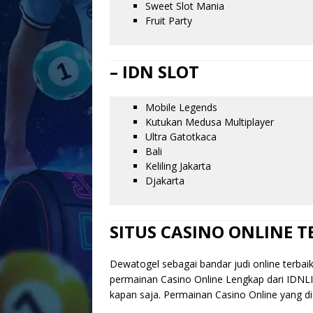
Sweet Slot Mania
Fruit Party
– IDN SLOT
Mobile Legends
Kutukan Medusa Multiplayer
Ultra Gatotkaca
Bali
Keliling Jakarta
Djakarta
SITUS CASINO ONLINE 
Dewatogel sebagai bandar judi online terbai
permainan Casino Online Lengkap dari IDNLI
kapan saja. Permainan Casino Online yang di 