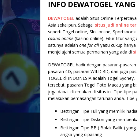
INFO DEWATOGEL YANG 
DEWATOGEL
adalah Situs Online Terpercaya
Asia sekalipun. Sebagai
situs jud
i
online ter
seperti Togel online, Slot online, Sportsboo
casino online
(kasino online). Fitur-fitur yan
satunya adalah
one for all
yaitu cukup hanya 
menjelajahi semua permainan yang ada di
s
DEWATOGEL hadir dengan pasaran-pasaran y
pasaran 4D, pasaran WILD 4D, dan juga pasa
TOGEL di INDONESIA adalah Togel Sydney, To
tersebut, pasaran Togel Toto Macau yang bis
juga dapat ditemukan di situs ini. Tipe-tipe 
melakukan pemasangan taruhan anda. Tipe ya
Bettingan Tipe Full yang memiliki hadi
Bettingan Tipe Diskon yang memberik
Bettingan Tipe BB ( Bolak Balik ) yang
angka yang dipasang