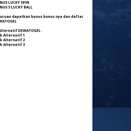
NUS LUCKY SPIN
NUS 5 LUCKY BALL
uruan dapatkan bonus bonus nya dan daftar
EWATOGEL
Alternatif
DEWATOGEL
:
k Alternatif 1
k Alternatif 2
k Alternatif 3