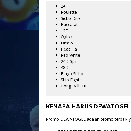
24
Roulette
Sicbo Dice
Baccarat
12D
Oglok
Dice 6
Head Tail
Red White
24D Spin
48D
Bingo Sicbo
Shio Fights
Gong Ball Jitu
KENAPA HARUS DEWATOGEL
Promo DEWATOGEL adalah promo terbaik yang