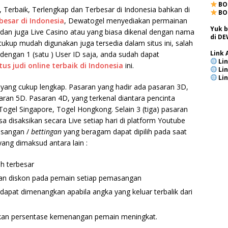
BO
, Terbaik, Terlengkap dan Terbesar di Indonesia bahkan di
BO
besar di Indonesia
, Dewatogel menyediakan permainan
Yuk b
k dan juga Live Casino atau yang biasa dikenal dengan nama
di D
g cukup mudah digunakan juga tersedia dalam situs ini, salah
Link 
dengan 1 (satu ) User ID saja, anda sudah dapat
Lin
itus judi online terbaik di Indonesia
ini.
Lin
Lin
ang cukup lengkap. Pasaran yang hadir ada pasaran 3D,
ran 5D. Pasaran 4D, yang terkenal diantara pencinta
gel Singapore, Togel Hongkong. Selain 3 (tiga) pasaran
a disaksikan secara Live setiap hari di platform Youtube
pasangan /
bettingan
yang beragam dapat dipilih pada saat
ng dimaksud antara lain :
ah terbesar
an diskon pada pemain setiap pemasangan
 dapat dimenangkan apabila angka yang keluar terbalik dari
nkan persentase kemenangan pemain meningkat.