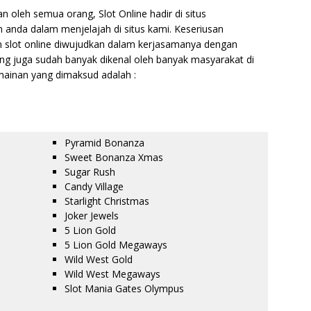
 oleh semua orang, Slot Online hadir di situs
nda dalam menjelajah di situs kami. Keseriusan
lot online diwujudkan dalam kerjasamanya dengan
yang juga sudah banyak dikenal oleh banyak masyarakat di
mainan yang dimaksud adalah :
Pyramid Bonanza
Sweet Bonanza Xmas
Sugar Rush
Candy Village
Starlight Christmas
Joker Jewels
5 Lion Gold
5 Lion Gold Megaways
Wild West Gold
Wild West Megaways
Slot Mania Gates Olympus