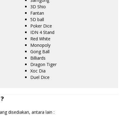
Samgong
3D Shio
Fantan
5D ball
Poker Dice
IDN 4 Stand
Red White
Monopoly
Gong Ball
Billiards
Dragon Tiger
Xoc Dia
Duel Dice
 ?
 disediakan, antara lain :