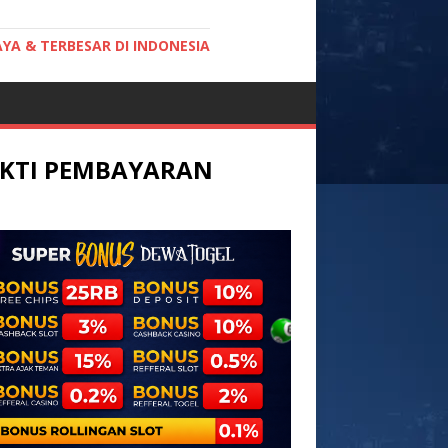
YA & TERBESAR DI INDONESIA
KTI PEMBAYARAN