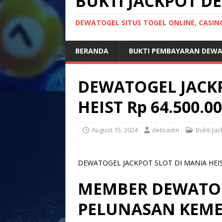
BUKTI JACKPOT D
DEWATOGEL SITUS TOGEL ONLINE, CASINO
BERANDA
BUKTI PEMBAYARAN DEW
DEWATOGEL JACKP
HEIST Rp 64.500.0
August 15, 2024
detoadm
Bukti J
DEWATOGEL JACKPOT SLOT DI MANIA HEIST
MEMBER DEWATO
PELUNASAN KEME