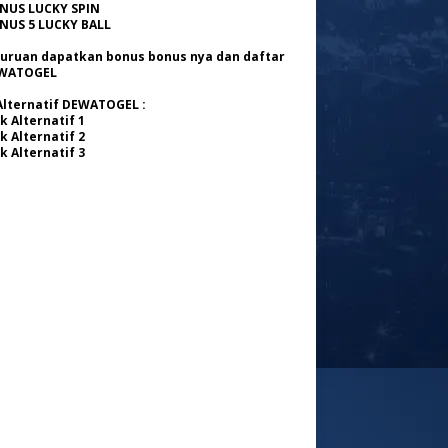
NUS LUCKY SPIN
NUS 5 LUCKY BALL
uruan dapatkan bonus bonus nya dan daftar
EWATOGEL
Alternatif
DEWATOGEL
:
k Alternatif 1
k Alternatif 2
k Alternatif 3