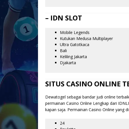
– IDN SLOT
Mobile Legends
Kutukan Medusa Multiplayer
Ultra Gatotkaca
Bali
Keliling Jakarta
Djakarta
SITUS CASINO ONLINE 
Dewatogel sebagai bandar judi online terbai
permainan Casino Online Lengkap dari IDNLI
kapan saja. Permainan Casino Online yang di 
24