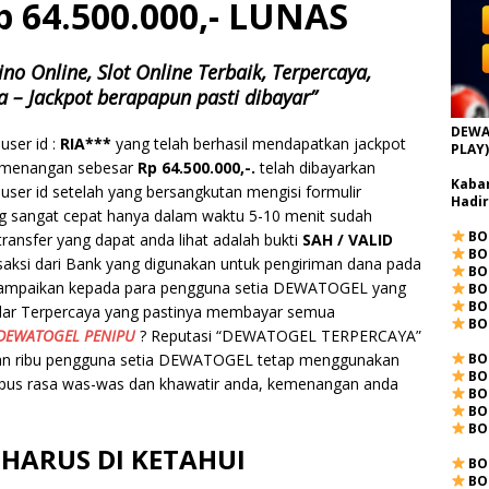
 64.500.000,- LUNAS
no Online, Slot Online Terbaik, Terpercaya,
a – Jackpot berapapun pasti dibayar”
DEWA
ser id :
RIA***
yang telah berhasil mendapatkan jackpot
PLAY)
menangan sebesar
Rp 64.500.000,-.
telah dibayarkan
Kaba
ser id setelah yang bersangkutan mengisi formulir
Hadi
ng sangat cepat hanya dalam waktu 5-10 menit sudah
BON
transfer yang dapat anda lihat adalah bukti
SAH / VALID
BO
nsaksi dari Bank yang digunakan untuk pengiriman dana pada
BO
mi sampaikan kepada para pengguna setia DEWATOGEL yang
BO
BO
ndar Terpercaya yang pastinya membayar semua
BO
DEWATOGEL PENIPU
? Reputasi “DEWATOGEL TERPERCAYA”
usan ribu pengguna setia DEWATOGEL tetap menggunakan
BO
BO
. Hapus rasa was-was dan khawatir anda, kemenangan anda
BO
BO
BO
HARUS DI KETAHUI
BO
BO