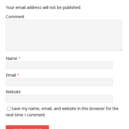
Your email address will not be published.
Comment
Name
*
Email
*
Website
Save my name, email, and website in this browser for the
next time I comment.