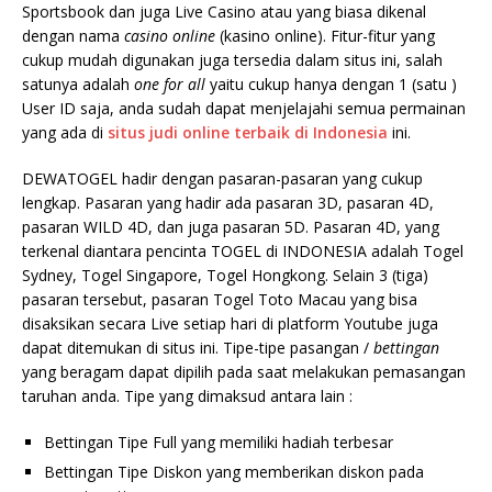
Sportsbook dan juga Live Casino atau yang biasa dikenal
dengan nama
casino online
(kasino online). Fitur-fitur yang
cukup mudah digunakan juga tersedia dalam situs ini, salah
satunya adalah
one for all
yaitu cukup hanya dengan 1 (satu )
User ID saja, anda sudah dapat menjelajahi semua permainan
yang ada di
situs judi online terbaik di Indonesia
ini.
DEWATOGEL hadir dengan pasaran-pasaran yang cukup
lengkap. Pasaran yang hadir ada pasaran 3D, pasaran 4D,
pasaran WILD 4D, dan juga pasaran 5D. Pasaran 4D, yang
terkenal diantara pencinta TOGEL di INDONESIA adalah Togel
Sydney, Togel Singapore, Togel Hongkong. Selain 3 (tiga)
pasaran tersebut, pasaran Togel Toto Macau yang bisa
disaksikan secara Live setiap hari di platform Youtube juga
dapat ditemukan di situs ini. Tipe-tipe pasangan /
bettingan
yang beragam dapat dipilih pada saat melakukan pemasangan
taruhan anda. Tipe yang dimaksud antara lain :
Bettingan Tipe Full yang memiliki hadiah terbesar
Bettingan Tipe Diskon yang memberikan diskon pada