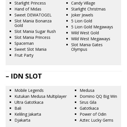
Starlight Princess
Candy Village
Hand of Midas
Starlight Christmas
Sweet DEWATOGEL
Joker Jewels
Slot Mania Bonanza
5 Lion Gold
Gold
5 Lion Gold Megaways
Slot Mania Sugar Rush
Wild West Gold
Slot Mania Princess
Wild West Megaways
Spaceman
Slot Mania Gates
Sweet Slot Mania
Olympus
Fruit Party
– IDN SLOT
Mobile Legends
Medusa
Kutukan Medusa Multiplayer
Domino QQ Big Win
Ultra Gatotkaca
Sirus Gila
Bali
Gatotkaca
Keliling Jakarta
Power of Odin
Djakarta
Aztec Lucky Gems