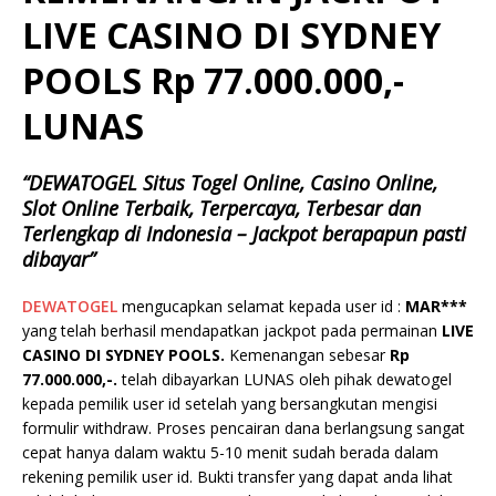
LIVE CASINO DI SYDNEY
POOLS Rp 77.000.000,-
LUNAS
“DEWATOGEL Situs Togel Online, Casino Online,
Slot Online Terbaik, Terpercaya, Terbesar dan
Terlengkap di Indonesia – Jackpot berapapun pasti
dibayar”
DEWATOGEL
mengucapkan selamat kepada user id :
MAR***
yang telah berhasil mendapatkan jackpot pada permainan
LIVE
CASINO DI SYDNEY POOLS.
Kemenangan sebesar
Rp
77.000.000,-.
telah dibayarkan LUNAS oleh pihak dewatogel
kepada pemilik user id setelah yang bersangkutan mengisi
formulir withdraw. Proses pencairan dana berlangsung sangat
cepat hanya dalam waktu 5-10 menit sudah berada dalam
rekening pemilik user id. Bukti transfer yang dapat anda lihat