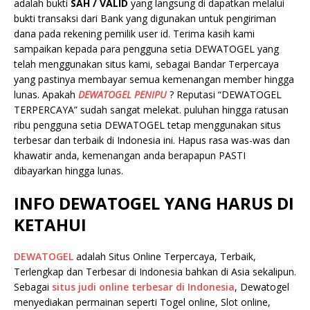
adalah bukti
SAH / VALID
yang langsung di dapatkan melalui
bukti transaksi dari Bank yang digunakan untuk pengiriman
dana pada rekening pemilik user id. Terima kasih kami
sampaikan kepada para pengguna setia DEWATOGEL yang
telah menggunakan situs kami, sebagai Bandar Terpercaya
yang pastinya membayar semua kemenangan member hingga
lunas. Apakah
DEWATOGEL PENIPU
? Reputasi “DEWATOGEL
TERPERCAYA” sudah sangat melekat. puluhan hingga ratusan
ribu pengguna setia DEWATOGEL tetap menggunakan situs
terbesar dan terbaik di Indonesia ini. Hapus rasa was-was dan
khawatir anda, kemenangan anda berapapun PASTI
dibayarkan hingga lunas.
INFO DEWATOGEL YANG HARUS DI
KETAHUI
DEWATOGEL
adalah Situs Online Terpercaya, Terbaik,
Terlengkap dan Terbesar di Indonesia bahkan di Asia sekalipun.
Sebagai
situs jud
i
online terbesar di Indonesia
, Dewatogel
menyediakan permainan seperti Togel online, Slot online,