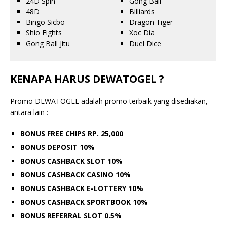
24D Spin
Gong Ball
48D
Billiards
Bingo Sicbo
Dragon Tiger
Shio Fights
Xoc Dia
Gong Ball Jitu
Duel Dice
KENAPA HARUS DEWATOGEL ?
Promo DEWATOGEL adalah promo terbaik yang disediakan,
antara lain :
BONUS FREE CHIPS RP. 25,000
BONUS DEPOSIT 10%
BONUS CASHBACK SLOT 10%
BONUS CASHBACK CASINO 10%
BONUS CASHBACK E-LOTTERY 10%
BONUS CASHBACK SPORTBOOK 10%
BONUS REFERRAL SLOT 0.5%