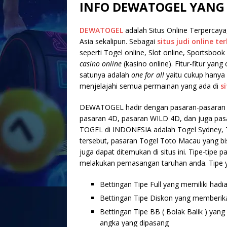
INFO DEWATOGEL YANG 
DEWATOGEL
adalah Situs Online Terpercaya
Asia sekalipun. Sebagai
situs jud
i
online ter
seperti Togel online, Slot online, Sportsboo
casino online
(kasino online). Fitur-fitur yan
satunya adalah
one for all
yaitu cukup hanya 
menjelajahi semua permainan yang ada di
s
DEWATOGEL hadir dengan pasaran-pasaran y
pasaran 4D, pasaran WILD 4D, dan juga pasa
TOGEL di INDONESIA adalah Togel Sydney, To
tersebut, pasaran Togel Toto Macau yang bis
juga dapat ditemukan di situs ini. Tipe-tipe 
melakukan pemasangan taruhan anda. Tipe ya
Bettingan Tipe Full yang memiliki hadi
Bettingan Tipe Diskon yang memberik
Bettingan Tipe BB ( Bolak Balik ) yang
angka yang dipasang