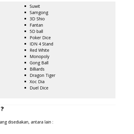
Suwit
Samgong
3D Shio
Fantan
5D ball
Poker Dice
IDN 4 Stand
Red White
Monopoly
Gong Ball
Billiards
Dragon Tiger
Xoc Dia
Duel Dice
 ?
 disediakan, antara lain :