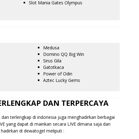
Slot Mania Gates Olympus
Medusa
Domino QQ Big Win
Sirus Gila
Gatotkaca
Power of Odin
Aztec Lucky Gems
TERLENGKAP DAN TERPERCAYA
k dan terlengkap di indonesia juga menghadirkan berbagai
VE yang dapat di mainkan secara LIVE dimana saja dan
hadirkan di dewatogel meliputi :