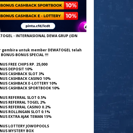
TOGEL - INTERNASIONAL DEWA GRUP (IDN
r gembira untuk member DEWATOGEL telah
r
BONUS-BONUS SPECIAL
!!!
US FREE CHIPS RP. 25,000
NUS DEPOSIT 10%
NUS CASHBACK SLOT 3%
NUS CASHBACK CASINO 10%
NUS CASHBACK E-LOTTERY 10%
NUS CASHBACK SPORTBOOK 10%
NUS REFERRAL SLOT 0.5%
NUS REFERRAL TOGEL 2%
NUS REFERRAL CASINO 0.2%
NUS ROLLINGAN SLOT 0.1%
NUS EXTRA AJAK TEMAN 15%
NUS LOTTERY JOWOPOOLS
NUS MYSTERY BOX