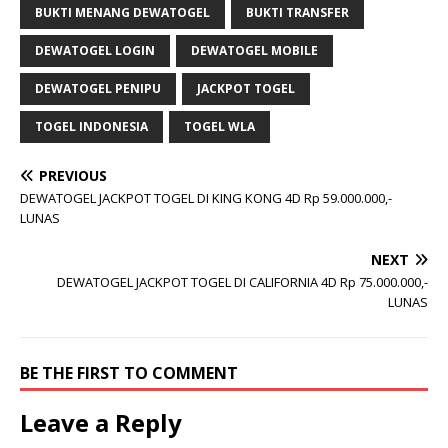
BUKTI MENANG DEWATOGEL
BUKTI TRANSFER
DEWATOGEL LOGIN
DEWATOGEL MOBILE
DEWATOGEL PENIPU
JACKPOT TOGEL
TOGEL INDONESIA
TOGEL WLA
PREVIOUS
DEWATOGEL JACKPOT TOGEL DI KING KONG 4D Rp 59.000.000,-
LUNAS
NEXT
DEWATOGEL JACKPOT TOGEL DI CALIFORNIA 4D Rp 75.000.000,-
LUNAS
BE THE FIRST TO COMMENT
Leave a Reply