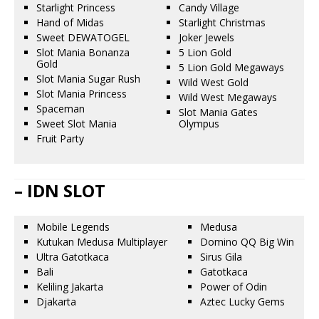
Starlight Princess
Candy Village
Hand of Midas
Starlight Christmas
Sweet DEWATOGEL
Joker Jewels
Slot Mania Bonanza
5 Lion Gold
Gold
5 Lion Gold Megaways
Slot Mania Sugar Rush
Wild West Gold
Slot Mania Princess
Wild West Megaways
Spaceman
Slot Mania Gates
Sweet Slot Mania
Olympus
Fruit Party
– IDN SLOT
Mobile Legends
Medusa
Kutukan Medusa Multiplayer
Domino QQ Big Win
Ultra Gatotkaca
Sirus Gila
Bali
Gatotkaca
Keliling Jakarta
Power of Odin
Djakarta
Aztec Lucky Gems