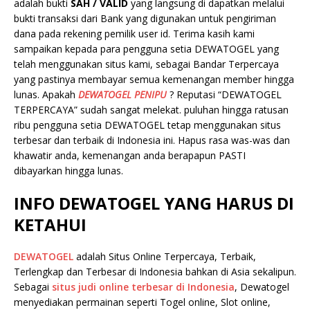
adalah bukti
SAH / VALID
yang langsung di dapatkan melalui
bukti transaksi dari Bank yang digunakan untuk pengiriman
dana pada rekening pemilik user id. Terima kasih kami
sampaikan kepada para pengguna setia DEWATOGEL yang
telah menggunakan situs kami, sebagai Bandar Terpercaya
yang pastinya membayar semua kemenangan member hingga
lunas. Apakah
DEWATOGEL PENIPU
? Reputasi “DEWATOGEL
TERPERCAYA” sudah sangat melekat. puluhan hingga ratusan
ribu pengguna setia DEWATOGEL tetap menggunakan situs
terbesar dan terbaik di Indonesia ini. Hapus rasa was-was dan
khawatir anda, kemenangan anda berapapun PASTI
dibayarkan hingga lunas.
INFO DEWATOGEL YANG HARUS DI
KETAHUI
DEWATOGEL
adalah Situs Online Terpercaya, Terbaik,
Terlengkap dan Terbesar di Indonesia bahkan di Asia sekalipun.
Sebagai
situs judi online terbesar di Indonesia
, Dewatogel
menyediakan permainan seperti Togel online, Slot online,