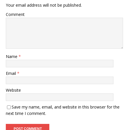
Your email address will not be published.
Comment
Name
*
Email
*
Website
Save my name, email, and website in this browser for the
next time I comment.