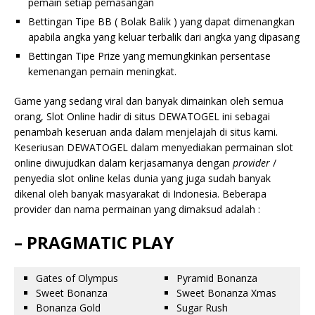
pemain setiap pemasangan
Bettingan Tipe BB ( Bolak Balik ) yang dapat dimenangkan
apabila angka yang keluar terbalik dari angka yang dipasang
Bettingan Tipe Prize yang memungkinkan persentase
kemenangan pemain meningkat.
Game yang sedang viral dan banyak dimainkan oleh semua
orang, Slot Online hadir di situs DEWATOGEL ini sebagai
penambah keseruan anda dalam menjelajah di situs kami.
Keseriusan DEWATOGEL dalam menyediakan permainan slot
online diwujudkan dalam kerjasamanya dengan
provider
/
penyedia slot online kelas dunia yang juga sudah banyak
dikenal oleh banyak masyarakat di Indonesia. Beberapa
provider dan nama permainan yang dimaksud adalah :
– PRAGMATIC PLAY
Gates of Olympus
Pyramid Bonanza
Sweet Bonanza
Sweet Bonanza Xmas
Bonanza Gold
Sugar Rush