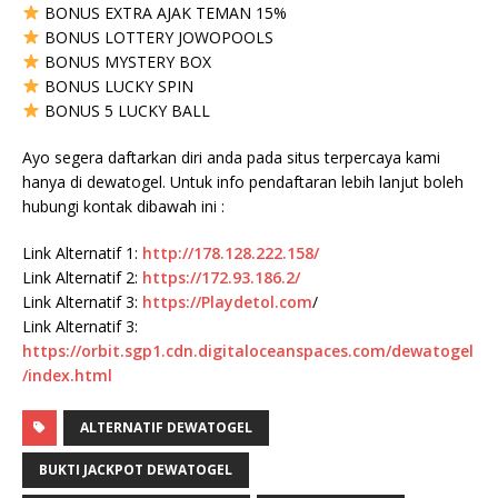
BONUS EXTRA AJAK TEMAN 15%
BONUS LOTTERY JOWOPOOLS
BONUS MYSTERY BOX
BONUS LUCKY SPIN
BONUS 5 LUCKY BALL
Ayo segera daftarkan diri anda pada situs terpercaya kami
hanya di dewatogel. Untuk info pendaftaran lebih lanjut boleh
hubungi kontak dibawah ini :
Link Alternatif 1:
http://178.128.222.158/
Link Alternatif 2:
https://172.93.186.2/
Link Alternatif 3:
https://
Playdetol.com
/
Link Alternatif 3:
https://orbit.sgp1.cdn.digitaloceanspaces.com/dewatogel
/index.html
ALTERNATIF DEWATOGEL
BUKTI JACKPOT DEWATOGEL