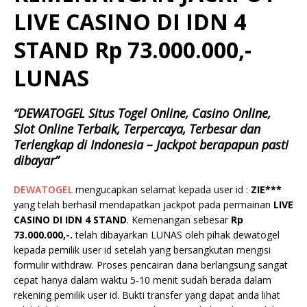
LIVE CASINO DI IDN 4
STAND Rp 73.000.000,-
LUNAS
“DEWATOGEL Situs Togel Online, Casino Online,
Slot Online Terbaik, Terpercaya, Terbesar dan
Terlengkap di Indonesia – Jackpot berapapun pasti
dibayar”
DEWATOGEL
mengucapkan selamat kepada user id :
ZIE***
yang telah berhasil mendapatkan jackpot pada permainan
LIVE
CASINO DI IDN 4 STAND
.
Kemenangan sebesar
Rp
73.000.000
,-.
telah dibayarkan LUNAS oleh pihak dewatogel
kepada pemilik user id setelah yang bersangkutan mengisi
formulir withdraw. Proses pencairan dana berlangsung sangat
cepat hanya dalam waktu 5-10 menit sudah berada dalam
rekening pemilik user id. Bukti transfer yang dapat anda lihat