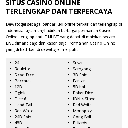
SITUS CASINO ONLINE
TERLENGKAP DAN TERPERCAYA
Dewatogel sebagai bandar judi online terbaik dan terlengkap di
indonesia juga menghadirkan berbagai permainan Casino
Online Lengkap dari IDNLIVE yang dapat di mainkan secara
LIVE dimana saja dan kapan saja. Permainan Casino Online
yang di hadirkan di dewatogel meliputi :
24
Suwit
Roulette
Samgong
Sicbo Dice
3D Shio
Baccarat
Fantan
12D
5D ball
Oglok
Poker Dice
Dice 6
IDN 4 Stand
Head Tail
Red White
Red White
Monopoly
24D Spin
Gong Ball
48D
Billiards