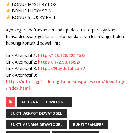
BONUS MYSTERY BOX
BONUS LUCKY SPIN
BONUS 5 LUCKY BALL
Ayo segera daftarkan diri anda pada situs terpercaya kami
hanya di dewatogel. Untuk info pendaftaran lebih lanjut boleh
hubungi kontak dibawah ini :
Link Alternatif 1:
http://178.128.222.158/
Link Alternatif 2:
https://172.93.186.2/
Link Alternatif 3:
https://
Playdetol.com
/
Link Alternatif 3:
https://orbit.sgp1.cdn.digitaloceanspaces.com/dewatogel
/index.html
ALTERNATIF DEWATOGEL
BUKTI JACKPOT DEWATOGEL
BUKTI MENANG DEWATOGEL
BUKTI TRANSFER