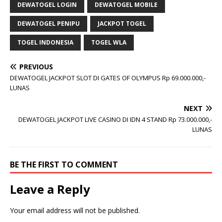
DEWATOGEL LOGIN
DEWATOGEL MOBILE
DEWATOGEL PENIPU
JACKPOT TOGEL
TOGEL INDONESIA
TOGEL WLA
PREVIOUS
DEWATOGEL JACKPOT SLOT DI GATES OF OLYMPUS Rp 69.000.000,-
LUNAS
NEXT
DEWATOGEL JACKPOT LIVE CASINO DI IDN 4 STAND Rp 73.000.000,-
LUNAS
BE THE FIRST TO COMMENT
Leave a Reply
Your email address will not be published.