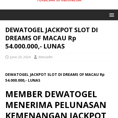
DEWATOGEL JACKPOT SLOT DI
DREAMS OF MACAU Rp
54.000.000,- LUNAS
June 20, 2024
detoadm
DEWATOGEL JACKPOT SLOT DI DREAMS OF MACAU Rp
54.000.000,- LUNAS
MEMBER DEWATOGEL
MENERIMA PELUNASAN
KEMENANGAN JACKPOT