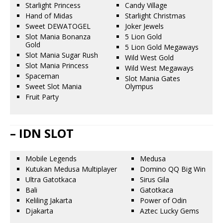
Starlight Princess
Candy Village
Hand of Midas
Starlight Christmas
Sweet DEWATOGEL
Joker Jewels
Slot Mania Bonanza
5 Lion Gold
Gold
5 Lion Gold Megaways
Slot Mania Sugar Rush
Wild West Gold
Slot Mania Princess
Wild West Megaways
Spaceman
Slot Mania Gates
Sweet Slot Mania
Olympus
Fruit Party
– IDN SLOT
Mobile Legends
Medusa
Kutukan Medusa Multiplayer
Domino QQ Big Win
Ultra Gatotkaca
Sirus Gila
Bali
Gatotkaca
Keliling Jakarta
Power of Odin
Djakarta
Aztec Lucky Gems