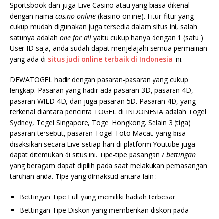
Sportsbook dan juga Live Casino atau yang biasa dikenal
dengan nama
casino online
(kasino online). Fitur-fitur yang
cukup mudah digunakan juga tersedia dalam situs ini, salah
satunya adalah
one for all
yaitu cukup hanya dengan 1 (satu )
User ID saja, anda sudah dapat menjelajahi semua permainan
yang ada di
situs judi online terbaik di Indonesia
ini.
DEWATOGEL hadir dengan pasaran-pasaran yang cukup
lengkap. Pasaran yang hadir ada pasaran 3D, pasaran 4D,
pasaran WILD 4D, dan juga pasaran 5D. Pasaran 4D, yang
terkenal diantara pencinta TOGEL di INDONESIA adalah Togel
Sydney, Togel Singapore, Togel Hongkong. Selain 3 (tiga)
pasaran tersebut, pasaran Togel Toto Macau yang bisa
disaksikan secara Live setiap hari di platform Youtube juga
dapat ditemukan di situs ini. Tipe-tipe pasangan /
bettingan
yang beragam dapat dipilih pada saat melakukan pemasangan
taruhan anda. Tipe yang dimaksud antara lain :
Bettingan Tipe Full yang memiliki hadiah terbesar
Bettingan Tipe Diskon yang memberikan diskon pada