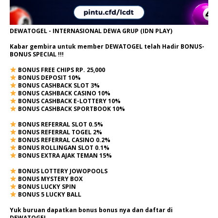
DEWATOGEL - INTERNASIONAL DEWA GRUP (IDN PLAY)
Kabar gembira untuk member DEWATOGEL telah Hadir
BONUS-
BONUS SPECIAL
!!!
BONUS FREE CHIPS RP. 25,000
BONUS DEPOSIT 10%
BONUS CASHBACK SLOT 3%
BONUS CASHBACK CASINO 10%
BONUS CASHBACK E-LOTTERY 10%
BONUS CASHBACK SPORTBOOK 10%
BONUS REFERRAL SLOT 0.5%
BONUS REFERRAL TOGEL 2%
BONUS REFERRAL CASINO 0.2%
BONUS ROLLINGAN SLOT 0.1%
BONUS EXTRA AJAK TEMAN 15%
BONUS LOTTERY JOWOPOOLS
BONUS MYSTERY BOX
BONUS LUCKY SPIN
BONUS 5 LUCKY BALL
Yuk buruan dapatkan bonus bonus nya dan daftar di
DEWATOGEL