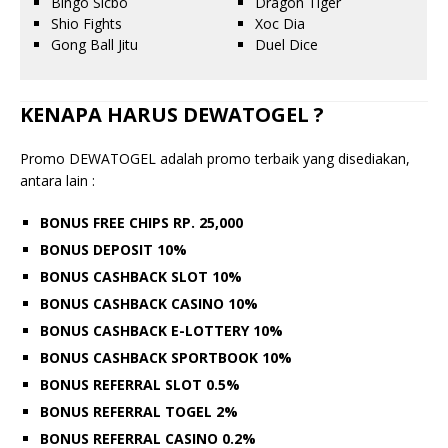
Bingo Sicbo
Dragon Tiger
Shio Fights
Xoc Dia
Gong Ball Jitu
Duel Dice
KENAPA HARUS DEWATOGEL ?
Promo DEWATOGEL adalah promo terbaik yang disediakan,
antara lain :
BONUS FREE CHIPS RP. 25,000
BONUS DEPOSIT 10%
BONUS CASHBACK SLOT 10%
BONUS CASHBACK CASINO 10%
BONUS CASHBACK E-LOTTERY 10%
BONUS CASHBACK SPORTBOOK 10%
BONUS REFERRAL SLOT 0.5%
BONUS REFERRAL TOGEL 2%
BONUS REFERRAL CASINO 0.2%