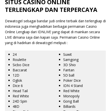
SITUS CASINO ONLINE
TERLENGKAP DAN TERPERCAYA
Dewatogel sebagai bandar judi online terbaik dan terlengkap di
indonesia juga menghadirkan berbagai permainan Casino
Online Lengkap dari IDNLIVE yang dapat di mainkan secara
LIVE dimana saja dan kapan saja. Permainan Casino Online
yang di hadirkan di dewatogel meliputi :
24
Suwit
Roulette
Samgong
Sicbo Dice
3D Shio
Baccarat
Fantan
12D
5D ball
Oglok
Poker Dice
Dice 6
IDN 4 Stand
Head Tail
Red White
Red White
Monopoly
24D Spin
Gong Ball
48D
Billiards