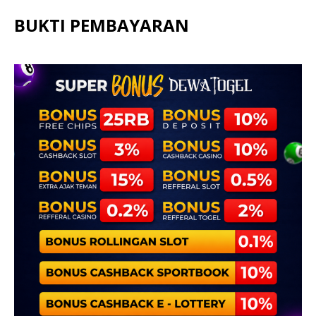
BUKTI PEMBAYARAN