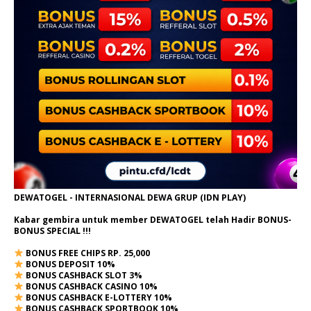
DEWATOGEL - INTERNASIONAL DEWA GRUP (IDN PLAY)
Kabar gembira untuk member DEWATOGEL telah Hadir
BONUS-
BONUS SPECIAL
!!!
BONUS FREE CHIPS RP. 25,000
BONUS DEPOSIT 10%
BONUS CASHBACK SLOT 3%
BONUS CASHBACK CASINO 10%
BONUS CASHBACK E-LOTTERY 10%
BONUS CASHBACK SPORTBOOK 10%