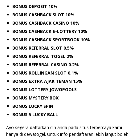
BONUS DEPOSIT 10%
BONUS CASHBACK SLOT 10%
BONUS CASHBACK CASINO 10%
BONUS CASHBACK E-LOTTERY 10%
BONUS CASHBACK SPORTBOOK 10%
BONUS REFERRAL SLOT 0.5%
BONUS REFERRAL TOGEL 2%
BONUS REFERRAL CASINO 0.2%
BONUS ROLLINGAN SLOT 0.1%
BONUS EXTRA AJAK TEMAN 15%
BONUS LOTTERY JOWOPOOLS
BONUS MYSTERY BOX
BONUS LUCKY SPIN
BONUS 5 LUCKY BALL
Ayo segera daftarkan diri anda pada situs terpercaya kami
hanya di dewatogel. Untuk info pendaftaran lebih lanjut boleh