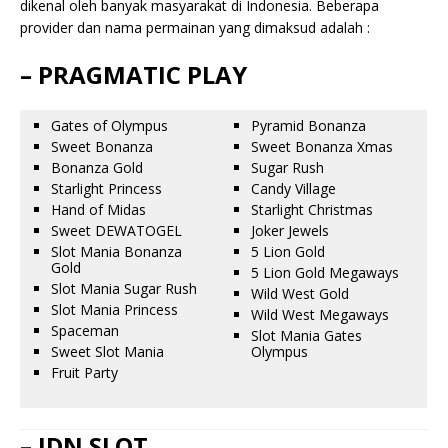
dikenal oleh banyak masyarakat di Indonesia. Beberapa
provider dan nama permainan yang dimaksud adalah :
– PRAGMATIC PLAY
Gates of Olympus
Pyramid Bonanza
Sweet Bonanza
Sweet Bonanza Xmas
Bonanza Gold
Sugar Rush
Starlight Princess
Candy Village
Hand of Midas
Starlight Christmas
Sweet DEWATOGEL
Joker Jewels
Slot Mania Bonanza
5 Lion Gold
Gold
5 Lion Gold Megaways
Slot Mania Sugar Rush
Wild West Gold
Slot Mania Princess
Wild West Megaways
Spaceman
Slot Mania Gates
Sweet Slot Mania
Olympus
Fruit Party
– IDN SLOT