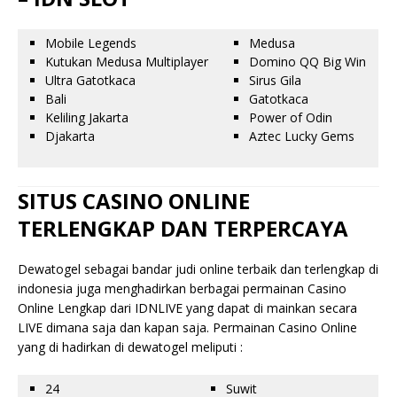
Mobile Legends
Medusa
Kutukan Medusa Multiplayer
Domino QQ Big Win
Ultra Gatotkaca
Sirus Gila
Bali
Gatotkaca
Keliling Jakarta
Power of Odin
Djakarta
Aztec Lucky Gems
SITUS CASINO ONLINE
TERLENGKAP DAN TERPERCAYA
Dewatogel sebagai bandar judi online terbaik dan terlengkap di
indonesia juga menghadirkan berbagai permainan Casino
Online Lengkap dari IDNLIVE yang dapat di mainkan secara
LIVE dimana saja dan kapan saja. Permainan Casino Online
yang di hadirkan di dewatogel meliputi :
24
Suwit