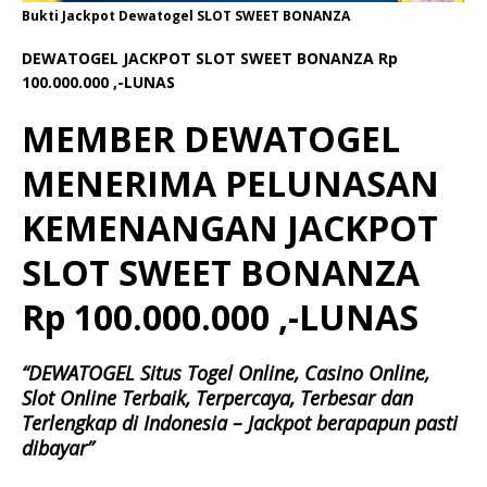
Bukti Jackpot Dewatogel SLOT SWEET BONANZA
DEWATOGEL JACKPOT SLOT SWEET BONANZA Rp
100.000.000 ,-LUNAS
MEMBER DEWATOGEL
MENERIMA PELUNASAN
KEMENANGAN JACKPOT
SLOT SWEET BONANZA
Rp 100.000.000 ,-LUNAS
“DEWATOGEL Situs Togel Online, Casino Online,
Slot Online Terbaik, Terpercaya, Terbesar dan
Terlengkap di Indonesia – Jackpot berapapun pasti
dibayar”