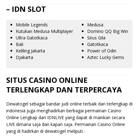
– IDN SLOT
Mobile Legends
Medusa
Kutukan Medusa Multiplayer
Domino QQ Big Win
Ultra Gatotkaca
Sirus Gila
Bali
Gatotkaca
Keliling Jakarta
Power of Odin
Djakarta
Aztec Lucky Gems
SITUS CASINO ONLINE
TERLENGKAP DAN TERPERCAYA
Dewatogel sebagai bandar judi online terbaik dan terlengkap di
indonesia juga menghadirkan berbagai permainan Casino
Online Lengkap dari IDNLIVE yang dapat di mainkan secara
LIVE dimana saja dan kapan saja. Permainan Casino Online
yang di hadirkan di dewatogel meliputi :