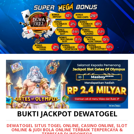
BUKTI JACKPOT DEWATOGEL
DEWATOGEL SITUS TOGEL ONLINE, CASINO ONLINE, SLOT
ONLINE & JUDI BOLA ONLINE TERBAIK TERPERCAYA &
TERBESAR DI INDONESIA