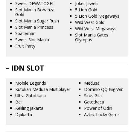
Sweet DEWATOGEL
Joker Jewels
Slot Mania Bonanza
5 Lion Gold
Gold
5 Lion Gold Megaways
Slot Mania Sugar Rush
Wild West Gold
Slot Mania Princess
Wild West Megaways
Spaceman
Slot Mania Gates
Sweet Slot Mania
Olympus
Fruit Party
– IDN SLOT
Mobile Legends
Medusa
Kutukan Medusa Multiplayer
Domino QQ Big Win
Ultra Gatotkaca
Sirus Gila
Bali
Gatotkaca
Keliling Jakarta
Power of Odin
Djakarta
Aztec Lucky Gems