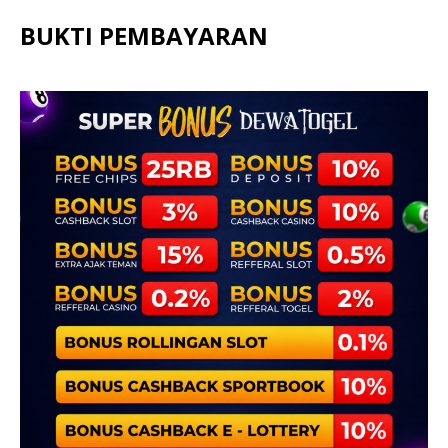
BUKTI PEMBAYARAN