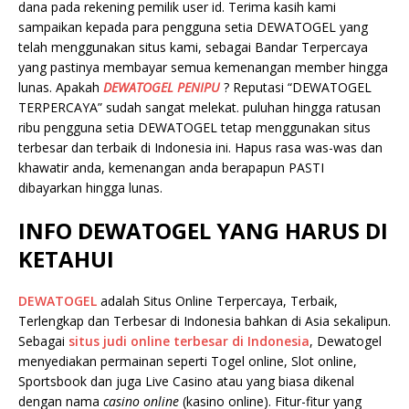
dana pada rekening pemilik user id. Terima kasih kami
sampaikan kepada para pengguna setia DEWATOGEL yang
telah menggunakan situs kami, sebagai Bandar Terpercaya
yang pastinya membayar semua kemenangan member hingga
lunas. Apakah
DEWATOGEL PENIPU
? Reputasi “DEWATOGEL
TERPERCAYA” sudah sangat melekat. puluhan hingga ratusan
ribu pengguna setia DEWATOGEL tetap menggunakan situs
terbesar dan terbaik di Indonesia ini. Hapus rasa was-was dan
khawatir anda, kemenangan anda berapapun PASTI
dibayarkan hingga lunas.
INFO DEWATOGEL YANG HARUS DI
KETAHUI
DEWATOGEL
adalah Situs Online Terpercaya, Terbaik,
Terlengkap dan Terbesar di Indonesia bahkan di Asia sekalipun.
Sebagai
situs judi online terbesar di Indonesia
, Dewatogel
menyediakan permainan seperti Togel online, Slot online,
Sportsbook dan juga Live Casino atau yang biasa dikenal
dengan nama
casino online
(kasino online). Fitur-fitur yang