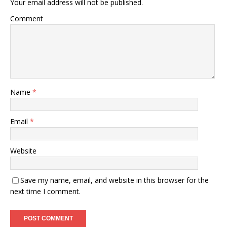
Your email address will not be published.
Comment
Name
*
Email
*
Website
Save my name, email, and website in this browser for the
next time I comment.