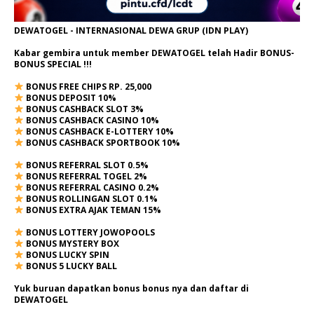
DEWATOGEL - INTERNASIONAL DEWA GRUP (IDN PLAY)
Kabar gembira untuk member DEWATOGEL telah Hadir
BONUS-
BONUS SPECIAL
!!!
BONUS FREE CHIPS RP. 25,000
BONUS DEPOSIT 10%
BONUS CASHBACK SLOT 3%
BONUS CASHBACK CASINO 10%
BONUS CASHBACK E-LOTTERY 10%
BONUS CASHBACK SPORTBOOK 10%
BONUS REFERRAL SLOT 0.5%
BONUS REFERRAL TOGEL 2%
BONUS REFERRAL CASINO 0.2%
BONUS ROLLINGAN SLOT 0.1%
BONUS EXTRA AJAK TEMAN 15%
BONUS LOTTERY JOWOPOOLS
BONUS MYSTERY BOX
BONUS LUCKY SPIN
BONUS 5 LUCKY BALL
Yuk buruan dapatkan bonus bonus nya dan daftar di
DEWATOGEL