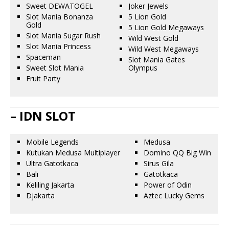
Sweet DEWATOGEL
Joker Jewels
Slot Mania Bonanza
5 Lion Gold
Gold
5 Lion Gold Megaways
Slot Mania Sugar Rush
Wild West Gold
Slot Mania Princess
Wild West Megaways
Spaceman
Slot Mania Gates
Sweet Slot Mania
Olympus
Fruit Party
– IDN SLOT
Mobile Legends
Medusa
Kutukan Medusa Multiplayer
Domino QQ Big Win
Ultra Gatotkaca
Sirus Gila
Bali
Gatotkaca
Keliling Jakarta
Power of Odin
Djakarta
Aztec Lucky Gems