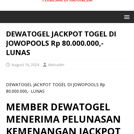
DEWATOGEL JACKPOT TOGEL DI
JOWOPOOLS Rp 80.000.000,-
LUNAS
August 16, 2024
detoadm
DEWATOGEL JACKPOT TOGEL DI JOWOPOOLS Rp
80.000.000,- LUNAS
MEMBER DEWATOGEL
MENERIMA PELUNASAN
KEMENANGAN JACKPOT