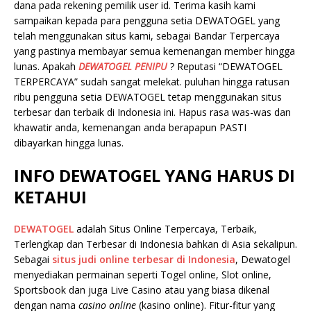
dana pada rekening pemilik user id. Terima kasih kami
sampaikan kepada para pengguna setia DEWATOGEL yang
telah menggunakan situs kami, sebagai Bandar Terpercaya
yang pastinya membayar semua kemenangan member hingga
lunas. Apakah
DEWATOGEL PENIPU
? Reputasi “DEWATOGEL
TERPERCAYA” sudah sangat melekat. puluhan hingga ratusan
ribu pengguna setia DEWATOGEL tetap menggunakan situs
terbesar dan terbaik di Indonesia ini. Hapus rasa was-was dan
khawatir anda, kemenangan anda berapapun PASTI
dibayarkan hingga lunas.
INFO DEWATOGEL YANG HARUS DI
KETAHUI
DEWATOGEL
adalah Situs Online Terpercaya, Terbaik,
Terlengkap dan Terbesar di Indonesia bahkan di Asia sekalipun.
Sebagai
situs judi online terbesar di Indonesia
, Dewatogel
menyediakan permainan seperti Togel online, Slot online,
Sportsbook dan juga Live Casino atau yang biasa dikenal
dengan nama
casino online
(kasino online). Fitur-fitur yang