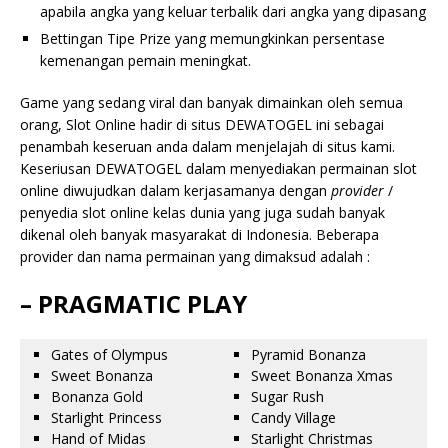
apabila angka yang keluar terbalik dari angka yang dipasang
Bettingan Tipe Prize yang memungkinkan persentase
kemenangan pemain meningkat.
Game yang sedang viral dan banyak dimainkan oleh semua
orang, Slot Online hadir di situs DEWATOGEL ini sebagai
penambah keseruan anda dalam menjelajah di situs kami.
Keseriusan DEWATOGEL dalam menyediakan permainan slot
online diwujudkan dalam kerjasamanya dengan
provider
/
penyedia slot online kelas dunia yang juga sudah banyak
dikenal oleh banyak masyarakat di Indonesia. Beberapa
provider dan nama permainan yang dimaksud adalah :
– PRAGMATIC PLAY
Gates of Olympus
Pyramid Bonanza
Sweet Bonanza
Sweet Bonanza Xmas
Bonanza Gold
Sugar Rush
Starlight Princess
Candy Village
Hand of Midas
Starlight Christmas