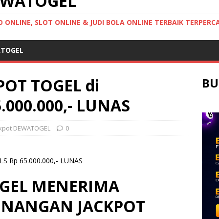
EWATOGEL
 ONLINE, SLOT ONLINE & JUDI BOLA ONLINE TERBAIK TERPERCA
ATOGEL
OT TOGEL di
BU
000.000,- LUNAS
ackpot DEWATOGEL
0
 Rp 65.000.000,- LUNAS
GEL MENERIMA
ENANGAN JACKPOT