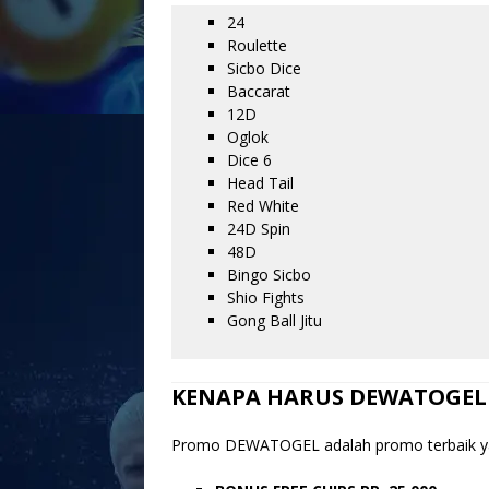
24
Roulette
Sicbo Dice
Baccarat
12D
Oglok
Dice 6
Head Tail
Red White
24D Spin
48D
Bingo Sicbo
Shio Fights
Gong Ball Jitu
KENAPA HARUS DEWATOGEL
Promo DEWATOGEL adalah promo terbaik yang