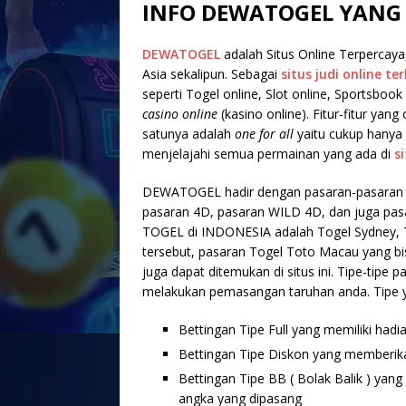
INFO DEWATOGEL YANG 
DEWATOGEL
adalah Situs Online Terpercaya
Asia sekalipun. Sebagai
situs judi online te
seperti Togel online, Slot online, Sportsboo
casino online
(kasino online). Fitur-fitur yan
satunya adalah
one for all
yaitu cukup hanya 
menjelajahi semua permainan yang ada di
s
DEWATOGEL hadir dengan pasaran-pasaran y
pasaran 4D, pasaran WILD 4D, dan juga pasa
TOGEL di INDONESIA adalah Togel Sydney, To
tersebut, pasaran Togel Toto Macau yang bis
juga dapat ditemukan di situs ini. Tipe-tipe 
melakukan pemasangan taruhan anda. Tipe ya
Bettingan Tipe Full yang memiliki hadi
Bettingan Tipe Diskon yang memberik
Bettingan Tipe BB ( Bolak Balik ) yang
angka yang dipasang