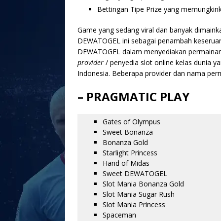
Bettingan Tipe Prize yang memungki
Game yang sedang viral dan banyak dimainkan
DEWATOGEL ini sebagai penambah keseruan a
DEWATOGEL dalam menyediakan permainan s
provider
/ penyedia slot online kelas dunia 
Indonesia. Beberapa provider dan nama per
– PRAGMATIC PLAY
Gates of Olympus
Sweet Bonanza
Bonanza Gold
Starlight Princess
Hand of Midas
Sweet DEWATOGEL
Slot Mania Bonanza Gold
Slot Mania Sugar Rush
Slot Mania Princess
Spaceman