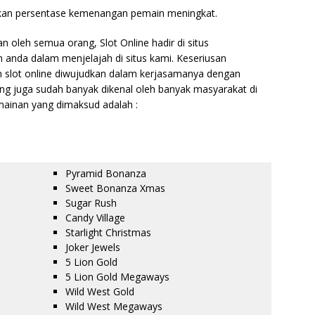
nkan persentase kemenangan pemain meningkat.
 oleh semua orang, Slot Online hadir di situs
nda dalam menjelajah di situs kami. Keseriusan
lot online diwujudkan dalam kerjasamanya dengan
yang juga sudah banyak dikenal oleh banyak masyarakat di
mainan yang dimaksud adalah :
Pyramid Bonanza
Sweet Bonanza Xmas
Sugar Rush
Candy Village
Starlight Christmas
Joker Jewels
5 Lion Gold
5 Lion Gold Megaways
Wild West Gold
Wild West Megaways