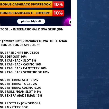
TOGEL - INTERNASIONAL DEWA GRUP (IDN
r gembira untuk member DEWATOGEL telah
r
BONUS-BONUS SPECIAL
!!!
US FREE CHIPS RP. 25,000
NUS DEPOSIT 10%
NUS CASHBACK SLOT 3%
NUS CASHBACK CASINO 10%
NUS CASHBACK E-LOTTERY 10%
NUS CASHBACK SPORTBOOK 10%
NUS REFERRAL SLOT 0.5%
NUS REFERRAL TOGEL 2%
NUS REFERRAL CASINO 0.2%
NUS ROLLINGAN SLOT 0.1%
NUS EXTRA AJAK TEMAN 15%
NUS LOTTERY JOWOPOOLS
NUS MYSTERY BOX