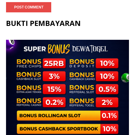
BUKTI PEMBAYARAN