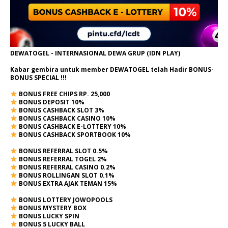
DEWATOGEL - INTERNASIONAL DEWA GRUP (IDN PLAY)
Kabar gembira untuk member DEWATOGEL telah Hadir
BONUS-
BONUS SPECIAL
!!!
BONUS FREE CHIPS RP. 25,000
BONUS DEPOSIT 10%
BONUS CASHBACK SLOT 3%
BONUS CASHBACK CASINO 10%
BONUS CASHBACK E-LOTTERY 10%
BONUS CASHBACK SPORTBOOK 10%
BONUS REFERRAL SLOT 0.5%
BONUS REFERRAL TOGEL 2%
BONUS REFERRAL CASINO 0.2%
BONUS ROLLINGAN SLOT 0.1%
BONUS EXTRA AJAK TEMAN 15%
BONUS LOTTERY JOWOPOOLS
BONUS MYSTERY BOX
BONUS LUCKY SPIN
BONUS 5 LUCKY BALL