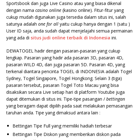
Sportsbook dan juga Live Casino atau yang biasa dikenal
dengan nama
casino online
(kasino online). Fitur-fitur yang
cukup mudah digunakan juga tersedia dalam situs ini, salah
satunya adalah
one for all
yaitu cukup hanya dengan 1 (satu )
User ID saja, anda sudah dapat menjelajahi semua permainan
yang ada di
situs judi online terbaik di Indonesia
ini.
DEWATOGEL hadir dengan pasaran-pasaran yang cukup
lengkap. Pasaran yang hadir ada pasaran 3D, pasaran 4D,
pasaran WILD 4D, dan juga pasaran 5D. Pasaran 4D, yang
terkenal diantara pencinta TOGEL di INDONESIA adalah Togel
Sydney, Togel Singapore, Togel Hongkong. Selain 3 (tiga)
pasaran tersebut, pasaran Togel Toto Macau yang bisa
disaksikan secara Live setiap hari di platform Youtube juga
dapat ditemukan di situs ini. Tipe-tipe pasangan /
bettingan
yang beragam dapat dipilih pada saat melakukan pemasangan
taruhan anda. Tipe yang dimaksud antara lain :
Bettingan Tipe Full yang memiliki hadiah terbesar
Bettingan Tipe Diskon yang memberikan diskon pada