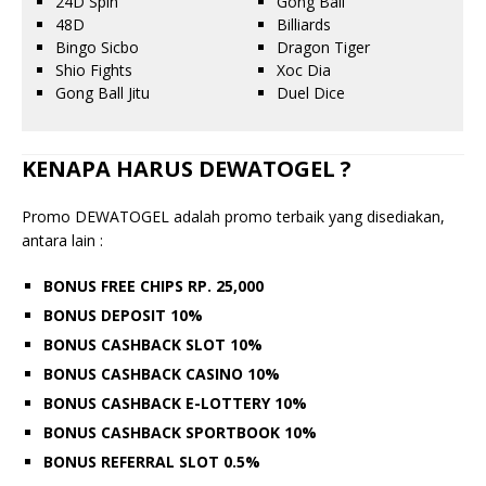
24D Spin
Gong Ball
48D
Billiards
Bingo Sicbo
Dragon Tiger
Shio Fights
Xoc Dia
Gong Ball Jitu
Duel Dice
KENAPA HARUS DEWATOGEL ?
Promo DEWATOGEL adalah promo terbaik yang disediakan,
antara lain :
BONUS FREE CHIPS RP. 25,000
BONUS DEPOSIT 10%
BONUS CASHBACK SLOT 10%
BONUS CASHBACK CASINO 10%
BONUS CASHBACK E-LOTTERY 10%
BONUS CASHBACK SPORTBOOK 10%
BONUS REFERRAL SLOT 0.5%