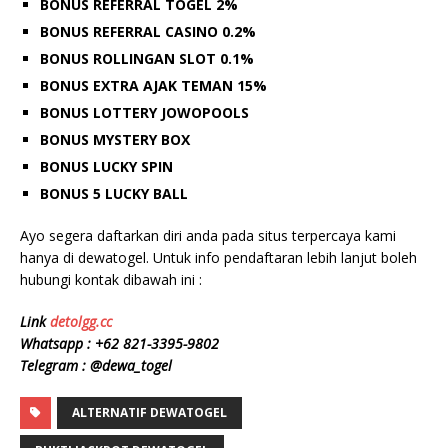
BONUS REFERRAL TOGEL 2%
BONUS REFERRAL CASINO 0.2%
BONUS ROLLINGAN SLOT 0.1%
BONUS EXTRA AJAK TEMAN 15%
BONUS LOTTERY JOWOPOOLS
BONUS MYSTERY BOX
BONUS LUCKY SPIN
BONUS 5 LUCKY BALL
Ayo segera daftarkan diri anda pada situs terpercaya kami
hanya di dewatogel. Untuk info pendaftaran lebih lanjut boleh
hubungi kontak dibawah ini :
Link
detolgg.cc
Whatsapp :
+62 8
21-3395-9802
Telegram : @dewa_togel
ALTERNATIF DEWATOGEL