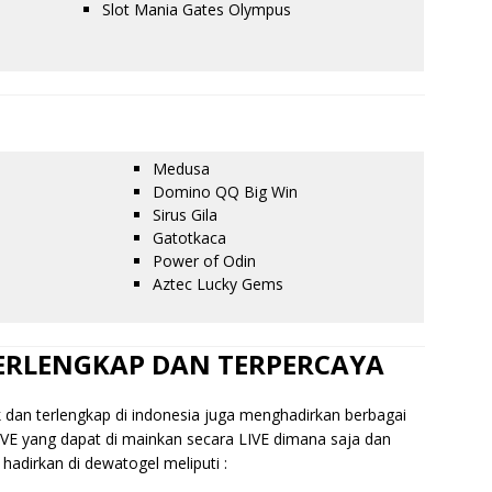
Slot Mania Gates Olympus
Medusa
Domino QQ Big Win
Sirus Gila
Gatotkaca
Power of Odin
Aztec Lucky Gems
TERLENGKAP DAN TERPERCAYA
k dan terlengkap di indonesia juga menghadirkan berbagai
VE yang dapat di mainkan secara LIVE dimana saja dan
hadirkan di dewatogel meliputi :