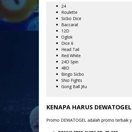
24
Roulette
Sicbo Dice
Baccarat
12D
Oglok
Dice 6
Head Tail
Red White
24D Spin
48D
Bingo Sicbo
Shio Fights
Gong Ball Jitu
KENAPA HARUS DEWATOGEL
Promo DEWATOGEL adalah promo terbaik yang