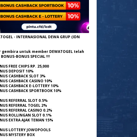
TOGEL - INTERNASIONAL DEWA GRUP (IDN
r gembira untuk member DEWATOGEL telah
r
BONUS-BONUS SPECIAL
!!!
US FREE CHIPS RP. 25,000
NUS DEPOSIT 10%
NUS CASHBACK SLOT 3%
NUS CASHBACK CASINO 10%
NUS CASHBACK E-LOTTERY 10%
NUS CASHBACK SPORTBOOK 10%
NUS REFERRAL SLOT 0.5%
NUS REFERRAL TOGEL 2%
NUS REFERRAL CASINO 0.2%
NUS ROLLINGAN SLOT 0.1%
NUS EXTRA AJAK TEMAN 15%
NUS LOTTERY JOWOPOOLS
NUS MYSTERY BOX