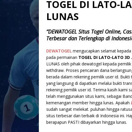
TOGEL DI LATO-LAT
LUNAS
“DEWATOGEL Situs Togel Online, Casi
Terbesar dan Terlengkap di Indonesi
DEWATOGEL
mengucapkan selamat kepada u
pada permainan
TOGEL DI LATO-LATO 3D 
LUNAS oleh pihak dewatogel kepada pemilik u
withdraw. Proses pencairan dana berlangsu
berada dalam rekening pemilik user id. Bukti 
yang langsung di dapatkan melalui bukti tra
rekening pemilik user id. Terima kasih ka
telah menggunakan situs kami, sebagai Ba
kemenangan member hingga lunas. Apakah
sudah sangat melekat. puluhan hingga rat
situs terbesar dan terbaik di Indonesia ini
berapapun PASTI dibayarkan hingga lunas.