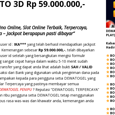
O 3D Rp 59.000.000,-
no Online, Slot Online Terbaik, Terpercaya,
DEWA
a – Jackpot berapapun pasti dibayar”
PLAY)
Kaba
ser id :
IKA***
yang telah berhasil mendapatkan jackpot
Hadi
.
Kemenangan sebesar
Rp 59.000.000,-.
telah dibayarkan
ser id setelah yang bersangkutan mengisi formulir
BON
BO
ng sangat cepat hanya dalam waktu 5-10 menit sudah
BO
transfer yang dapat anda lihat adalah bukti
SAH / VALID
BO
BO
nsaksi dari Bank yang digunakan untuk pengiriman dana pada
BO
mi sampaikan kepada para pengguna setia DEWATOGEL yang
ndar Terpercaya yang pastinya membayar semua
BO
BO
DEWATOGEL PENIPU
? Reputasi “DEWATOGEL TERPERCAYA”
BO
usan ribu pengguna setia DEWATOGEL tetap menggunakan
BO
. Hapus rasa was-was dan khawatir anda, kemenangan anda
BO
BO
BO