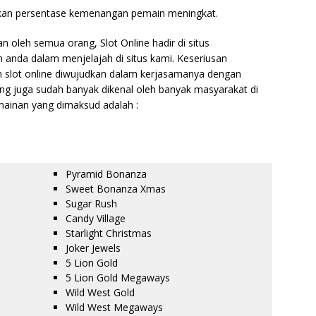
nkan persentase kemenangan pemain meningkat.
 oleh semua orang, Slot Online hadir di situs
nda dalam menjelajah di situs kami. Keseriusan
lot online diwujudkan dalam kerjasamanya dengan
yang juga sudah banyak dikenal oleh banyak masyarakat di
mainan yang dimaksud adalah :
Pyramid Bonanza
Sweet Bonanza Xmas
Sugar Rush
Candy Village
Starlight Christmas
Joker Jewels
5 Lion Gold
5 Lion Gold Megaways
Wild West Gold
Wild West Megaways