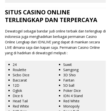
SITUS CASINO ONLINE
TERLENGKAP DAN TERPERCAYA
Dewatogel sebagai bandar judi online terbaik dan terlengkap di
indonesia juga menghadirkan berbagai permainan Casino
Online Lengkap dari IDNLIVE yang dapat di mainkan secara
LIVE dimana saja dan kapan saja. Permainan Casino Online
yang di hadirkan di dewatogel meliputi :
24
Suwit
Roulette
Samgong
Sicbo Dice
3D Shio
Baccarat
Fantan
12D
5D ball
Oglok
Poker Dice
Dice 6
IDN 4 Stand
Head Tail
Red White
Red White
Monopoly