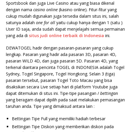
Sportsbook dan juga Live Casino atau yang biasa dikenal
dengan nama
casino online
(kasino online). Fitur-fitur yang
cukup mudah digunakan juga tersedia dalam situs ini, salah
satunya adalah
one for all
yaitu cukup hanya dengan 1 (satu )
User ID saja, anda sudah dapat menjelajahi semua permainan
yang ada di
situs judi online terbaik di Indonesia
ini.
DEWATOGEL hadir dengan pasaran-pasaran yang cukup
lengkap. Pasaran yang hadir ada pasaran 3D, pasaran 4D,
pasaran WILD 4D, dan juga pasaran 5D. Pasaran 4D, yang
terkenal diantara pencinta TOGEL di INDONESIA adalah Togel
Sydney, Togel Singapore, Togel Hongkong. Selain 3 (tiga)
pasaran tersebut, pasaran Togel Toto Macau yang bisa
disaksikan secara Live setiap hari di platform Youtube juga
dapat ditemukan di situs ini. Tipe-tipe pasangan /
bettingan
yang beragam dapat dipilih pada saat melakukan pemasangan
taruhan anda. Tipe yang dimaksud antara lain :
Bettingan Tipe Full yang memiliki hadiah terbesar
Bettingan Tipe Diskon yang memberikan diskon pada