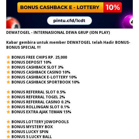
DEWATOGEL - INTERNASIONAL DEWA GRUP (IDN PLAY)
Kabar gembira untuk member DEWATOGEL telah Hadir
BONUS-
BONUS SPECIAL
!!!
BONUS FREE CHIPS RP. 25,000
BONUS DEPOSIT 10%
BONUS CASHBACK SLOT 3%
BONUS CASHBACK CASINO 10%
BONUS CASHBACK E-LOTTERY 10%
BONUS CASHBACK SPORTBOOK 10%
BONUS REFERRAL SLOT 0.5%
BONUS REFERRAL TOGEL 2%
BONUS REFERRAL CASINO 0.2%
BONUS ROLLINGAN SLOT 0.1%
BONUS EXTRA AJAK TEMAN 15%
BONUS LOTTERY JOWOPOOLS
BONUS MYSTERY BOX
BONUS LUCKY SPIN
BONUS 5 LUCKY BALL