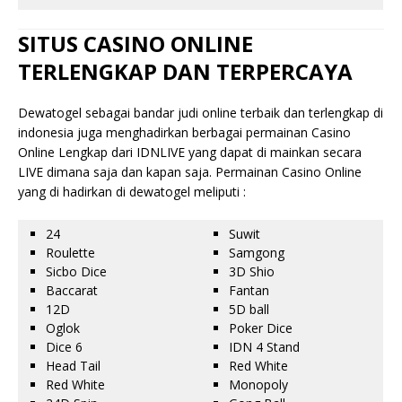
SITUS CASINO ONLINE
TERLENGKAP DAN TERPERCAYA
Dewatogel sebagai bandar judi online terbaik dan terlengkap di
indonesia juga menghadirkan berbagai permainan Casino
Online Lengkap dari IDNLIVE yang dapat di mainkan secara
LIVE dimana saja dan kapan saja. Permainan Casino Online
yang di hadirkan di dewatogel meliputi :
24
Suwit
Roulette
Samgong
Sicbo Dice
3D Shio
Baccarat
Fantan
12D
5D ball
Oglok
Poker Dice
Dice 6
IDN 4 Stand
Head Tail
Red White
Red White
Monopoly