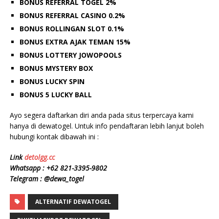
BONUS REFERRAL TOGEL 2%
BONUS REFERRAL CASINO 0.2%
BONUS ROLLINGAN SLOT 0.1%
BONUS EXTRA AJAK TEMAN 15%
BONUS LOTTERY JOWOPOOLS
BONUS MYSTERY BOX
BONUS LUCKY SPIN
BONUS 5 LUCKY BALL
Ayo segera daftarkan diri anda pada situs terpercaya kami
hanya di dewatogel. Untuk info pendaftaran lebih lanjut boleh
hubungi kontak dibawah ini :
Link
detolgg.cc
Whatsapp :
+62 8
21-3395-9802
Telegram : @dewa_togel
ALTERNATIF DEWATOGEL