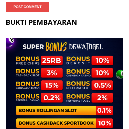
BUKTI PEMBAYARAN