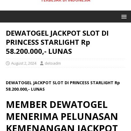
DEWATOGEL JACKPOT SLOT DI
PRINCESS STARLIGHT Rp
58.200.000,- LUNAS
August 2, 2024
detoadm
DEWATOGEL JACKPOT SLOT DI PRINCESS STARLIGHT Rp
58.200.000,- LUNAS
MEMBER DEWATOGEL
MENERIMA PELUNASAN
KEMENANGAN JACKPOT