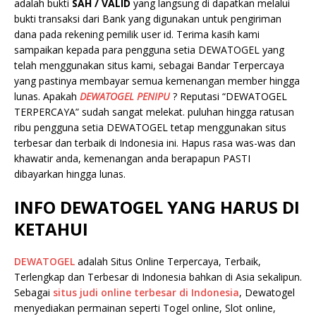
adalah bukti
SAH / VALID
yang langsung di dapatkan melalui
bukti transaksi dari Bank yang digunakan untuk pengiriman
dana pada rekening pemilik user id. Terima kasih kami
sampaikan kepada para pengguna setia DEWATOGEL yang
telah menggunakan situs kami, sebagai Bandar Terpercaya
yang pastinya membayar semua kemenangan member hingga
lunas. Apakah
DEWATOGEL PENIPU
? Reputasi “DEWATOGEL
TERPERCAYA” sudah sangat melekat. puluhan hingga ratusan
ribu pengguna setia DEWATOGEL tetap menggunakan situs
terbesar dan terbaik di Indonesia ini. Hapus rasa was-was dan
khawatir anda, kemenangan anda berapapun PASTI
dibayarkan hingga lunas.
INFO DEWATOGEL YANG HARUS DI
KETAHUI
DEWATOGEL
adalah Situs Online Terpercaya, Terbaik,
Terlengkap dan Terbesar di Indonesia bahkan di Asia sekalipun.
Sebagai
situs jud
i
online terbesar di Indonesia
, Dewatogel
menyediakan permainan seperti Togel online, Slot online,