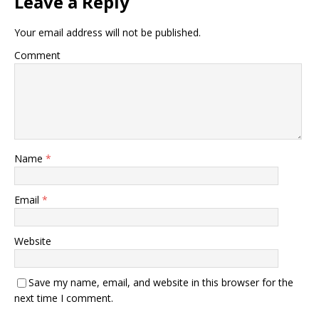
Leave a Reply
Your email address will not be published.
Comment
Name
*
Email
*
Website
Save my name, email, and website in this browser for the
next time I comment.