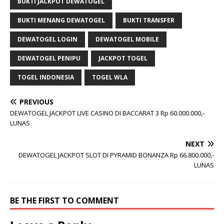
BUKTI JACKPOT DEWATOGEL
BUKTI MENANG DEWATOGEL
BUKTI TRANSFER
DEWATOGEL LOGIN
DEWATOGEL MOBILE
DEWATOGEL PENIPU
JACKPOT TOGEL
TOGEL INDONESIA
TOGEL WLA
PREVIOUS
DEWATOGEL JACKPOT LIVE CASINO DI BACCARAT 3 Rp 60.000.000,-
LUNAS
NEXT
DEWATOGEL JACKPOT SLOT DI PYRAMID BONANZA Rp 66.800.000,-
LUNAS
BE THE FIRST TO COMMENT