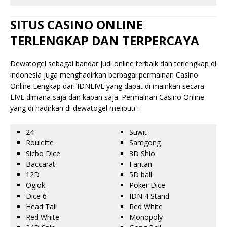
SITUS CASINO ONLINE
TERLENGKAP DAN TERPERCAYA
Dewatogel sebagai bandar judi online terbaik dan terlengkap di
indonesia juga menghadirkan berbagai permainan Casino
Online Lengkap dari IDNLIVE yang dapat di mainkan secara
LIVE dimana saja dan kapan saja. Permainan Casino Online
yang di hadirkan di dewatogel meliputi :
24
Suwit
Roulette
Samgong
Sicbo Dice
3D Shio
Baccarat
Fantan
12D
5D ball
Oglok
Poker Dice
Dice 6
IDN 4 Stand
Head Tail
Red White
Red White
Monopoly