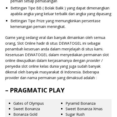
pemain setiap pemasangan
Bettingan Tipe BB ( Bolak Balik ) yang dapat dimenangkan
apabila angka yang keluar terbalik dari angka yang dipasang
Bettingan Tipe Prize yang memungkinkan persentase
kemenangan pemain meningkat.
Game yang sedang viral dan banyak dimainkan oleh semua
orang, Slot Online hadir di situs DEWATOGEL ini sebagai
penambah keseruan anda dalam menjelajah di situs kami.
Keseriusan DEWATOGEL dalam menyediakan permainan slot
online diwujudkan dalam kerjasamanya dengan
provider
/
penyedia slot online kelas dunia yang juga sudah banyak
dikenal oleh banyak masyarakat di Indonesia. Beberapa
provider dan nama permainan yang dimaksud adalah :
– PRAGMATIC PLAY
Gates of Olympus
Pyramid Bonanza
Sweet Bonanza
Sweet Bonanza Xmas
Bonanza Gold
Sugar Rush