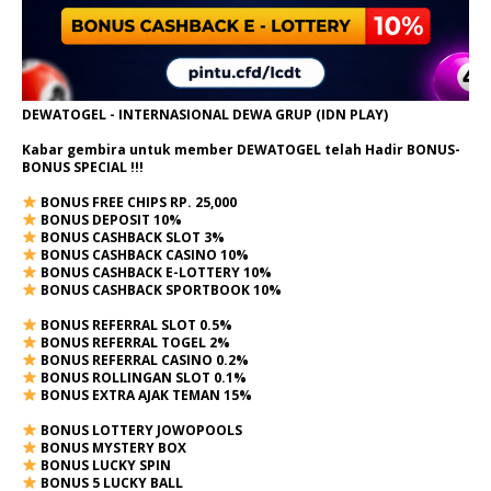
DEWATOGEL - INTERNASIONAL DEWA GRUP (IDN PLAY)
Kabar gembira untuk member DEWATOGEL telah Hadir
BONUS-
BONUS SPECIAL
!!!
BONUS FREE CHIPS RP. 25,000
BONUS DEPOSIT 10%
BONUS CASHBACK SLOT 3%
BONUS CASHBACK CASINO 10%
BONUS CASHBACK E-LOTTERY 10%
BONUS CASHBACK SPORTBOOK 10%
BONUS REFERRAL SLOT 0.5%
BONUS REFERRAL TOGEL 2%
BONUS REFERRAL CASINO 0.2%
BONUS ROLLINGAN SLOT 0.1%
BONUS EXTRA AJAK TEMAN 15%
BONUS LOTTERY JOWOPOOLS
BONUS MYSTERY BOX
BONUS LUCKY SPIN
BONUS 5 LUCKY BALL