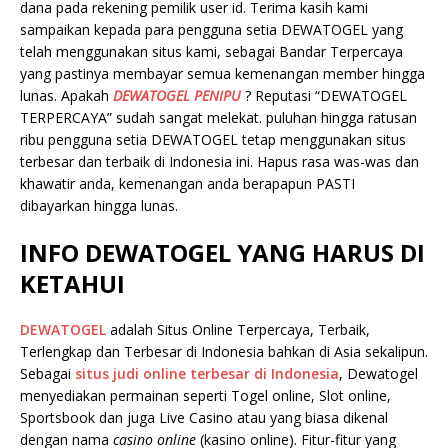
dana pada rekening pemilik user id. Terima kasih kami
sampaikan kepada para pengguna setia DEWATOGEL yang
telah menggunakan situs kami, sebagai Bandar Terpercaya
yang pastinya membayar semua kemenangan member hingga
lunas. Apakah
DEWATOGEL PENIPU
? Reputasi “DEWATOGEL
TERPERCAYA” sudah sangat melekat. puluhan hingga ratusan
ribu pengguna setia DEWATOGEL tetap menggunakan situs
terbesar dan terbaik di Indonesia ini. Hapus rasa was-was dan
khawatir anda, kemenangan anda berapapun PASTI
dibayarkan hingga lunas.
INFO DEWATOGEL YANG HARUS DI
KETAHUI
DEWATOGEL
adalah Situs Online Terpercaya, Terbaik,
Terlengkap dan Terbesar di Indonesia bahkan di Asia sekalipun.
Sebagai
situs jud
i
online terbesar di Indonesia
, Dewatogel
menyediakan permainan seperti Togel online, Slot online,
Sportsbook dan juga Live Casino atau yang biasa dikenal
dengan nama
casino online
(kasino online). Fitur-fitur yang