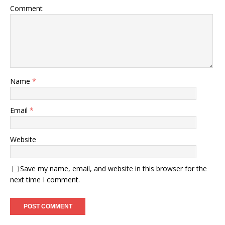
Comment
Name
*
Email
*
Website
Save my name, email, and website in this browser for the
next time I comment.