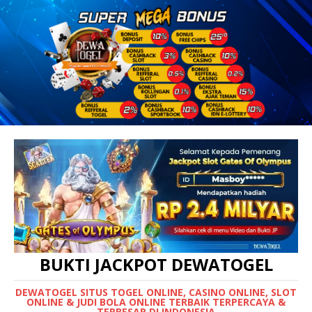
BUKTI JACKPOT DEWATOGEL
DEWATOGEL SITUS TOGEL ONLINE, CASINO ONLINE, SLOT
ONLINE & JUDI BOLA ONLINE TERBAIK TERPERCAYA &
TERBESAR DI INDONESIA