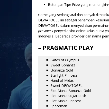
Bettingan Tipe Prize yang memungki
Game yang sedang viral dan banyak dimainkan
DEWATOGEL ini sebagai penambah keseruan a
DEWATOGEL dalam menyediakan permainan s
provider
/ penyedia slot online kelas dunia 
Indonesia. Beberapa provider dan nama per
– PRAGMATIC PLAY
Gates of Olympus
Sweet Bonanza
Bonanza Gold
Starlight Princess
Hand of Midas
Sweet DEWATOGEL
Slot Mania Bonanza Gold
Slot Mania Sugar Rush
Slot Mania Princess
Spaceman