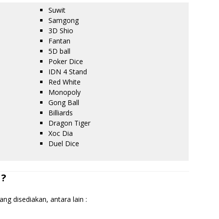
Suwit
Samgong
3D Shio
Fantan
5D ball
Poker Dice
IDN 4 Stand
Red White
Monopoly
Gong Ball
Billiards
Dragon Tiger
Xoc Dia
Duel Dice
 ?
 disediakan, antara lain :