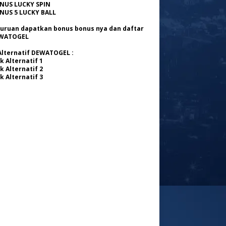
NUS LUCKY SPIN
NUS 5 LUCKY BALL
uruan dapatkan bonus bonus nya dan daftar
EWATOGEL
Alternatif
DEWATOGEL
:
k Alternatif 1
k Alternatif 2
k Alternatif 3