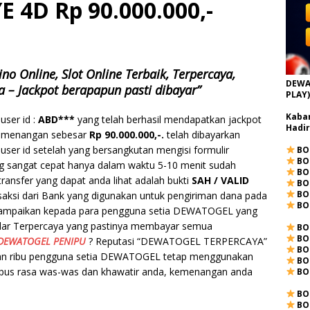
 4D Rp 90.000.000,-
no Online, Slot Online Terbaik, Terpercaya,
DEWA
a – Jackpot berapapun pasti dibayar”
PLAY)
Kaba
ser id :
ABD***
yang telah berhasil mendapatkan jackpot
Hadi
menangan sebesar
Rp 90.000.000,-.
telah dibayarkan
ser id setelah yang bersangkutan mengisi formulir
BON
BO
ng sangat cepat hanya dalam waktu 5-10 menit sudah
BO
transfer yang dapat anda lihat adalah bukti
SAH / VALID
BO
BO
nsaksi dari Bank yang digunakan untuk pengiriman dana pada
BO
mi sampaikan kepada para pengguna setia DEWATOGEL yang
ndar Terpercaya yang pastinya membayar semua
BO
BO
DEWATOGEL PENIPU
? Reputasi “DEWATOGEL TERPERCAYA”
BO
usan ribu pengguna setia DEWATOGEL tetap menggunakan
BO
. Hapus rasa was-was dan khawatir anda, kemenangan anda
BO
BO
BO