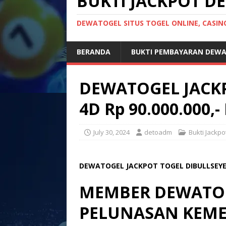
BUKTI JACKPOT D
DEWATOGEL SITUS TOGEL ONLINE, CASINO
BERANDA
BUKTI PEMBAYARAN DEW
DEWATOGEL JACKP
4D Rp 90.000.000,
July 30, 2024
detoadm
Bukti Jack
DEWATOGEL JACKPOT TOGEL DIBULLSEYE 4
MEMBER DEWATO
PELUNASAN KEM