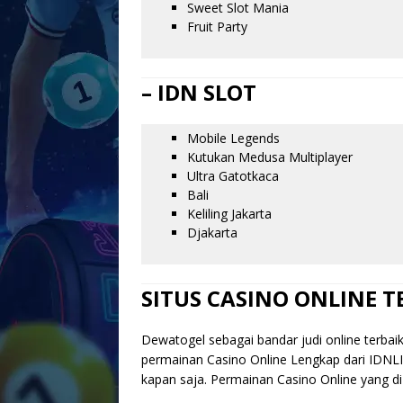
Sweet Slot Mania
Fruit Party
– IDN SLOT
Mobile Legends
Kutukan Medusa Multiplayer
Ultra Gatotkaca
Bali
Keliling Jakarta
Djakarta
SITUS CASINO ONLINE 
Dewatogel sebagai bandar judi online terbai
permainan Casino Online Lengkap dari IDNLI
kapan saja. Permainan Casino Online yang di 