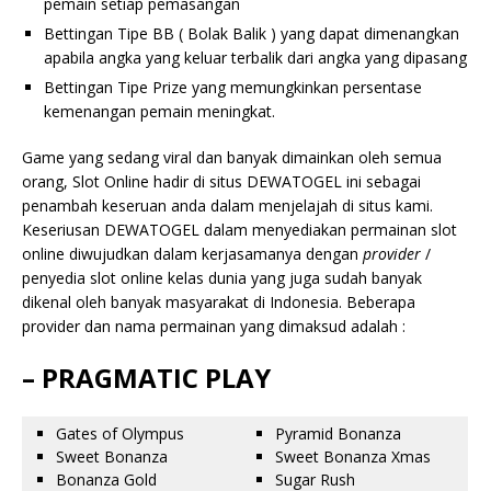
pemain setiap pemasangan
Bettingan Tipe BB ( Bolak Balik ) yang dapat dimenangkan
apabila angka yang keluar terbalik dari angka yang dipasang
Bettingan Tipe Prize yang memungkinkan persentase
kemenangan pemain meningkat.
Game yang sedang viral dan banyak dimainkan oleh semua
orang, Slot Online hadir di situs DEWATOGEL ini sebagai
penambah keseruan anda dalam menjelajah di situs kami.
Keseriusan DEWATOGEL dalam menyediakan permainan slot
online diwujudkan dalam kerjasamanya dengan
provider
/
penyedia slot online kelas dunia yang juga sudah banyak
dikenal oleh banyak masyarakat di Indonesia. Beberapa
provider dan nama permainan yang dimaksud adalah :
– PRAGMATIC PLAY
Gates of Olympus
Pyramid Bonanza
Sweet Bonanza
Sweet Bonanza Xmas
Bonanza Gold
Sugar Rush