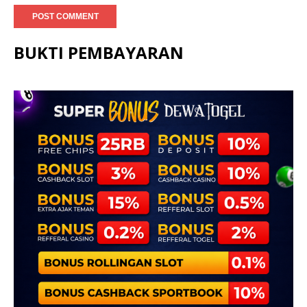
BUKTI PEMBAYARAN