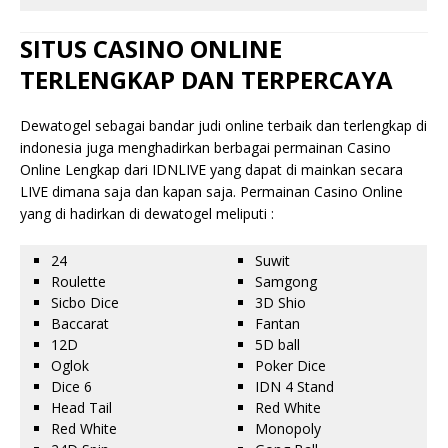
SITUS CASINO ONLINE
TERLENGKAP DAN TERPERCAYA
Dewatogel sebagai bandar judi online terbaik dan terlengkap di
indonesia juga menghadirkan berbagai permainan Casino
Online Lengkap dari IDNLIVE yang dapat di mainkan secara
LIVE dimana saja dan kapan saja. Permainan Casino Online
yang di hadirkan di dewatogel meliputi :
24
Suwit
Roulette
Samgong
Sicbo Dice
3D Shio
Baccarat
Fantan
12D
5D ball
Oglok
Poker Dice
Dice 6
IDN 4 Stand
Head Tail
Red White
Red White
Monopoly