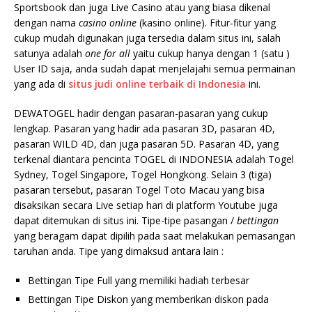
Sportsbook dan juga Live Casino atau yang biasa dikenal
dengan nama
casino online
(kasino online). Fitur-fitur yang
cukup mudah digunakan juga tersedia dalam situs ini, salah
satunya adalah
one for all
yaitu cukup hanya dengan 1 (satu )
User ID saja, anda sudah dapat menjelajahi semua permainan
yang ada di
situs judi online terbaik di Indonesia
ini.
DEWATOGEL hadir dengan pasaran-pasaran yang cukup
lengkap. Pasaran yang hadir ada pasaran 3D, pasaran 4D,
pasaran WILD 4D, dan juga pasaran 5D. Pasaran 4D, yang
terkenal diantara pencinta TOGEL di INDONESIA adalah Togel
Sydney, Togel Singapore, Togel Hongkong. Selain 3 (tiga)
pasaran tersebut, pasaran Togel Toto Macau yang bisa
disaksikan secara Live setiap hari di platform Youtube juga
dapat ditemukan di situs ini. Tipe-tipe pasangan /
bettingan
yang beragam dapat dipilih pada saat melakukan pemasangan
taruhan anda. Tipe yang dimaksud antara lain :
Bettingan Tipe Full yang memiliki hadiah terbesar
Bettingan Tipe Diskon yang memberikan diskon pada