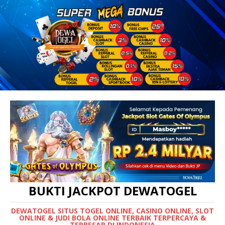
BUKTI JACKPOT DEWATOGEL
DEWATOGEL SITUS TOGEL ONLINE, CASINO ONLINE, SLOT
ONLINE & JUDI BOLA ONLINE TERBAIK TERPERCAYA &
TERBESAR DI INDONESIA