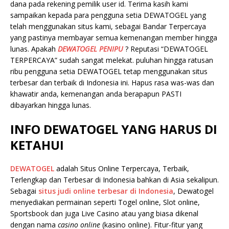
dana pada rekening pemilik user id. Terima kasih kami
sampaikan kepada para pengguna setia DEWATOGEL yang
telah menggunakan situs kami, sebagai Bandar Terpercaya
yang pastinya membayar semua kemenangan member hingga
lunas. Apakah
DEWATOGEL PENIPU
? Reputasi “DEWATOGEL
TERPERCAYA” sudah sangat melekat. puluhan hingga ratusan
ribu pengguna setia DEWATOGEL tetap menggunakan situs
terbesar dan terbaik di Indonesia ini. Hapus rasa was-was dan
khawatir anda, kemenangan anda berapapun PASTI
dibayarkan hingga lunas.
INFO DEWATOGEL YANG HARUS DI
KETAHUI
DEWATOGEL
adalah Situs Online Terpercaya, Terbaik,
Terlengkap dan Terbesar di Indonesia bahkan di Asia sekalipun.
Sebagai
situs jud
i
online terbesar di Indonesia
, Dewatogel
menyediakan permainan seperti Togel online, Slot online,
Sportsbook dan juga Live Casino atau yang biasa dikenal
dengan nama
casino online
(kasino online). Fitur-fitur yang