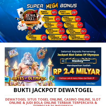
BUKTI JACKPOT DEWATOGEL
DEWATOGEL SITUS TOGEL ONLINE, CASINO ONLINE, SLOT
ONLINE & JUDI BOLA ONLINE TERBAIK TERPERCAYA &
TERBESAR DI INDONESIA