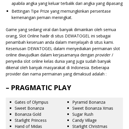
apabila angka yang keluar terbalik dari angka yang dipasang
Bettingan Tipe Prize yang memungkinkan persentase
kemenangan pemain meningkat.
Game yang sedang viral dan banyak dimainkan oleh semua
orang, Slot Online hadir di situs DEWATOGEL ini sebagai
penambah keseruan anda dalam menjelajah di situs kami.
Keseriusan DEWATOGEL dalam menyediakan permainan slot
online diwujudkan dalam kerjasamanya dengan
provider
/
penyedia slot online kelas dunia yang juga sudah banyak
dikenal oleh banyak masyarakat di Indonesia. Beberapa
provider dan nama permainan yang dimaksud adalah :
– PRAGMATIC PLAY
Gates of Olympus
Pyramid Bonanza
Sweet Bonanza
Sweet Bonanza Xmas
Bonanza Gold
Sugar Rush
Starlight Princess
Candy Village
Hand of Midas
Starlight Christmas