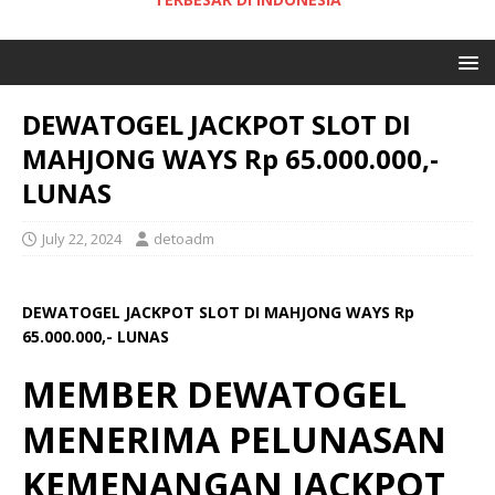
DEWATOGEL JACKPOT SLOT DI
MAHJONG WAYS Rp 65.000.000,-
LUNAS
July 22, 2024
detoadm
DEWATOGEL JACKPOT SLOT DI MAHJONG WAYS Rp
65.000.000,- LUNAS
MEMBER DEWATOGEL
MENERIMA PELUNASAN
KEMENANGAN JACKPOT