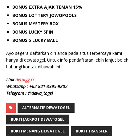
BONUS EXTRA AJAK TEMAN 15%
BONUS LOTTERY JOWOPOOLS
BONUS MYSTERY BOX
BONUS LUCKY SPIN
BONUS 5 LUCKY BALL
Ayo segera daftarkan diri anda pada situs terpercaya kami
hanya di dewatogel. Untuk info pendaftaran lebih lanjut boleh
hubungi kontak dibawah ini :
Link
detolgg.cc
Whatsapp :
+62 8
21-3395-9802
Telegram : @dewa_togel
ALTERNATIF DEWATOGEL
BUKTI JACKPOT DEWATOGEL
BUKTI MENANG DEWATOGEL
BUKTI TRANSFER