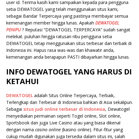
user id. Terima kasih kami sampaikan kepada para pengguna
setia DEWATOGEL yang telah menggunakan situs kami,
sebagai Bandar Terpercaya yang pastinya membayar semua
kemenangan member hingga lunas. Apakah
DEWATOGEL
PENIPU
? Reputasi “DEWATOGEL TERPERCAYA” sudah sangat
melekat. puluhan hingga ratusan ribu pengguna setia
DEWATOGEL tetap menggunakan situs terbesar dan terbaik di
Indonesia ini. Hapus rasa was-was dan khawatir anda,
kemenangan anda berapapun PASTI dibayarkan hingga lunas.
INFO DEWATOGEL YANG HARUS DI
KETAHUI
DEWATOGEL
adalah Situs Online Terpercaya, Terbaik,
Terlengkap dan Terbesar di Indonesia bahkan di Asia sekalipun.
Sebagai
situs judi online terbesar di Indonesia
, Dewatogel
menyediakan permainan seperti Togel online, Slot online,
Sportsbook dan juga Live Casino atau yang biasa dikenal
dengan nama
casino online
(kasino online). Fitur-fitur yang
cukup mudah digunakan juga tersedia dalam situs ini, salah