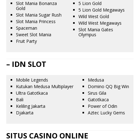
Slot Mania Bonanza
5 Lion Gold
Gold
5 Lion Gold Megaways
Slot Mania Sugar Rush
Wild West Gold
Slot Mania Princess
Wild West Megaways
Spaceman
Slot Mania Gates
Sweet Slot Mania
Olympus
Fruit Party
– IDN SLOT
Mobile Legends
Medusa
Kutukan Medusa Multiplayer
Domino QQ Big Win
Ultra Gatotkaca
Sirus Gila
Bali
Gatotkaca
Keliling Jakarta
Power of Odin
Djakarta
Aztec Lucky Gems
SITUS CASINO ONLINE