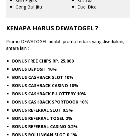
Shio Fights
Xoc Dia
Gong Ball Jitu
Duel Dice
KENAPA HARUS DEWATOGEL ?
Promo DEWATOGEL adalah promo terbaik yang disediakan,
antara lain :
BONUS FREE CHIPS RP. 25,000
BONUS DEPOSIT 10%
BONUS CASHBACK SLOT 10%
BONUS CASHBACK CASINO 10%
BONUS CASHBACK E-LOTTERY 10%
BONUS CASHBACK SPORTBOOK 10%
BONUS REFERRAL SLOT 0.5%
BONUS REFERRAL TOGEL 2%
BONUS REFERRAL CASINO 0.2%
BONUS ROLLINGAN SLOT 0.1%