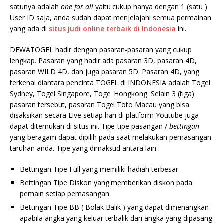
satunya adalah
one for all
yaitu cukup hanya dengan 1 (satu )
User ID saja, anda sudah dapat menjelajahi semua permainan
yang ada di
situs judi online terbaik di Indonesia
ini.
DEWATOGEL hadir dengan pasaran-pasaran yang cukup
lengkap. Pasaran yang hadir ada pasaran 3D, pasaran 4D,
pasaran WILD 4D, dan juga pasaran 5D. Pasaran 4D, yang
terkenal diantara pencinta TOGEL di INDONESIA adalah Togel
Sydney, Togel Singapore, Togel Hongkong. Selain 3 (tiga)
pasaran tersebut, pasaran Togel Toto Macau yang bisa
disaksikan secara Live setiap hari di platform Youtube juga
dapat ditemukan di situs ini. Tipe-tipe pasangan /
bettingan
yang beragam dapat dipilih pada saat melakukan pemasangan
taruhan anda. Tipe yang dimaksud antara lain :
Bettingan Tipe Full yang memiliki hadiah terbesar
Bettingan Tipe Diskon yang memberikan diskon pada
pemain setiap pemasangan
Bettingan Tipe BB ( Bolak Balik ) yang dapat dimenangkan
apabila angka yang keluar terbalik dari angka yang dipasang