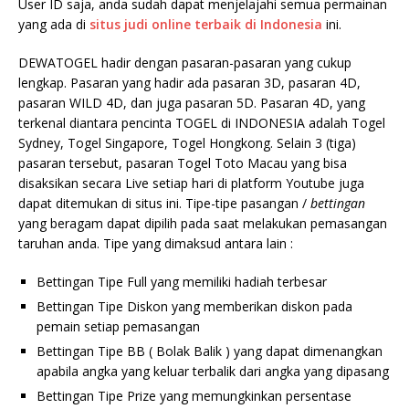
User ID saja, anda sudah dapat menjelajahi semua permainan
yang ada di
situs judi online terbaik di Indonesia
ini.
DEWATOGEL hadir dengan pasaran-pasaran yang cukup
lengkap. Pasaran yang hadir ada pasaran 3D, pasaran 4D,
pasaran WILD 4D, dan juga pasaran 5D. Pasaran 4D, yang
terkenal diantara pencinta TOGEL di INDONESIA adalah Togel
Sydney, Togel Singapore, Togel Hongkong. Selain 3 (tiga)
pasaran tersebut, pasaran Togel Toto Macau yang bisa
disaksikan secara Live setiap hari di platform Youtube juga
dapat ditemukan di situs ini. Tipe-tipe pasangan /
bettingan
yang beragam dapat dipilih pada saat melakukan pemasangan
taruhan anda. Tipe yang dimaksud antara lain :
Bettingan Tipe Full yang memiliki hadiah terbesar
Bettingan Tipe Diskon yang memberikan diskon pada
pemain setiap pemasangan
Bettingan Tipe BB ( Bolak Balik ) yang dapat dimenangkan
apabila angka yang keluar terbalik dari angka yang dipasang
Bettingan Tipe Prize yang memungkinkan persentase