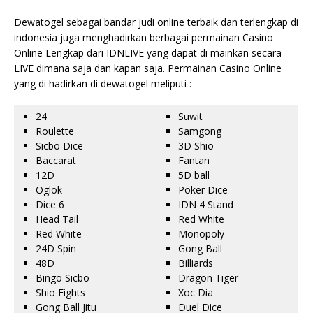
Dewatogel sebagai bandar judi online terbaik dan terlengkap di
indonesia juga menghadirkan berbagai permainan Casino
Online Lengkap dari IDNLIVE yang dapat di mainkan secara
LIVE dimana saja dan kapan saja. Permainan Casino Online
yang di hadirkan di dewatogel meliputi :
24
Suwit
Roulette
Samgong
Sicbo Dice
3D Shio
Baccarat
Fantan
12D
5D ball
Oglok
Poker Dice
Dice 6
IDN 4 Stand
Head Tail
Red White
Red White
Monopoly
24D Spin
Gong Ball
48D
Billiards
Bingo Sicbo
Dragon Tiger
Shio Fights
Xoc Dia
Gong Ball Jitu
Duel Dice