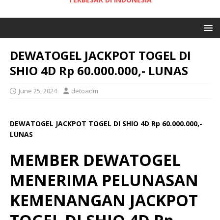
DEWATOGEL JACKPOT TOGEL DI
SHIO 4D Rp 60.000.000,- LUNAS
June 25, 2024
detoadm
DEWATOGEL JACKPOT TOGEL DI SHIO 4D Rp 60.000.000,-
LUNAS
MEMBER DEWATOGEL
MENERIMA PELUNASAN
KEMENANGAN JACKPOT