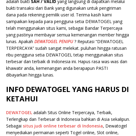
adalah bukti
SAH / VALID
yang langsung di dapatkan melalui
bukti transaksi dari Bank yang digunakan untuk pengiriman
dana pada rekening pemilik user id. Terima kasih kami
sampaikan kepada para pengguna setia DEWATOGEL yang
telah menggunakan situs kami, sebagai Bandar Terpercaya
yang pastinya membayar semua kemenangan member hingga
lunas. Apakah
DEWATOGEL PENIPU
? Reputasi “DEWATOGEL
TERPERCAYA” sudah sangat melekat. puluhan hingga ratusan
ribu pengguna setia DEWATOGEL tetap menggunakan situs
terbesar dan terbaik di Indonesia ini. Hapus rasa was-was dan
khawatir anda, kemenangan anda berapapun PASTI
dibayarkan hingga lunas.
INFO DEWATOGEL YANG HARUS DI
KETAHUI
DEWATOGEL
adalah Situs Online Terpercaya, Terbaik,
Terlengkap dan Terbesar di Indonesia bahkan di Asia sekalipun.
Sebagai
situs judi online terbesar di Indonesia
, Dewatogel
menyediakan permainan seperti Togel online, Slot online,