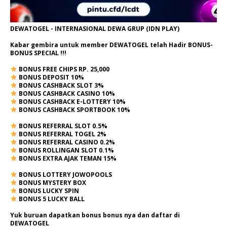
DEWATOGEL - INTERNASIONAL DEWA GRUP (IDN PLAY)
Kabar gembira untuk member DEWATOGEL telah Hadir
BONUS-
BONUS SPECIAL
!!!
BONUS FREE CHIPS RP. 25,000
BONUS DEPOSIT 10%
BONUS CASHBACK SLOT 3%
BONUS CASHBACK CASINO 10%
BONUS CASHBACK E-LOTTERY 10%
BONUS CASHBACK SPORTBOOK 10%
BONUS REFERRAL SLOT 0.5%
BONUS REFERRAL TOGEL 2%
BONUS REFERRAL CASINO 0.2%
BONUS ROLLINGAN SLOT 0.1%
BONUS EXTRA AJAK TEMAN 15%
BONUS LOTTERY JOWOPOOLS
BONUS MYSTERY BOX
BONUS LUCKY SPIN
BONUS 5 LUCKY BALL
Yuk buruan dapatkan bonus bonus nya dan daftar di
DEWATOGEL