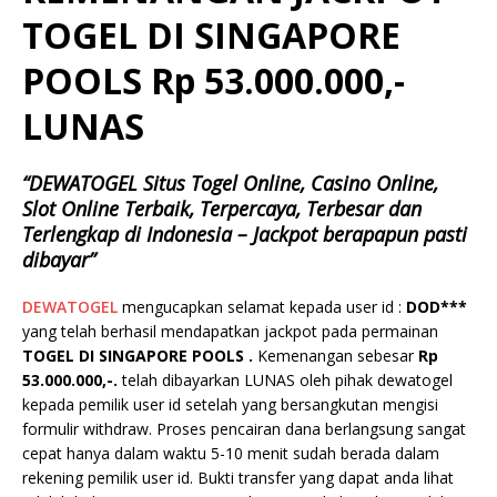
TOGEL DI SINGAPORE
POOLS Rp 53.000.000,-
LUNAS
“DEWATOGEL Situs Togel Online, Casino Online,
Slot Online Terbaik, Terpercaya, Terbesar dan
Terlengkap di Indonesia – Jackpot berapapun pasti
dibayar”
DEWATOGEL
mengucapkan selamat kepada user id :
DOD***
yang telah berhasil mendapatkan jackpot pada permainan
TOGEL DI SINGAPORE POOLS .
Kemenangan sebesar
Rp
53.000.000
,-.
telah dibayarkan LUNAS oleh pihak dewatogel
kepada pemilik user id setelah yang bersangkutan mengisi
formulir withdraw. Proses pencairan dana berlangsung sangat
cepat hanya dalam waktu 5-10 menit sudah berada dalam
rekening pemilik user id. Bukti transfer yang dapat anda lihat