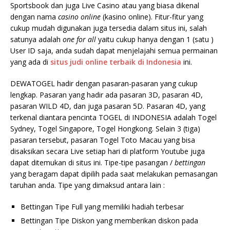
Sportsbook dan juga Live Casino atau yang biasa dikenal
dengan nama
casino online
(kasino online). Fitur-fitur yang
cukup mudah digunakan juga tersedia dalam situs ini, salah
satunya adalah
one for all
yaitu cukup hanya dengan 1 (satu )
User ID saja, anda sudah dapat menjelajahi semua permainan
yang ada di
situs judi
online terbaik di Indonesia
ini.
DEWATOGEL hadir dengan pasaran-pasaran yang cukup
lengkap. Pasaran yang hadir ada pasaran 3D, pasaran 4D,
pasaran WILD 4D, dan juga pasaran 5D. Pasaran 4D, yang
terkenal diantara pencinta TOGEL di INDONESIA adalah Togel
Sydney, Togel Singapore, Togel Hongkong. Selain 3 (tiga)
pasaran tersebut, pasaran Togel Toto Macau yang bisa
disaksikan secara Live setiap hari di platform Youtube juga
dapat ditemukan di situs ini. Tipe-tipe pasangan /
bettingan
yang beragam dapat dipilih pada saat melakukan pemasangan
taruhan anda. Tipe yang dimaksud antara lain :
Bettingan Tipe Full yang memiliki hadiah terbesar
Bettingan Tipe Diskon yang memberikan diskon pada