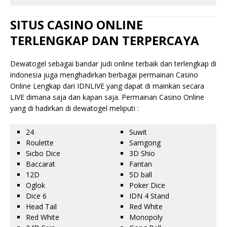
SITUS CASINO ONLINE
TERLENGKAP DAN TERPERCAYA
Dewatogel sebagai bandar judi online terbaik dan terlengkap di
indonesia juga menghadirkan berbagai permainan Casino
Online Lengkap dari IDNLIVE yang dapat di mainkan secara
LIVE dimana saja dan kapan saja. Permainan Casino Online
yang di hadirkan di dewatogel meliputi :
24
Suwit
Roulette
Samgong
Sicbo Dice
3D Shio
Baccarat
Fantan
12D
5D ball
Oglok
Poker Dice
Dice 6
IDN 4 Stand
Head Tail
Red White
Red White
Monopoly