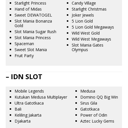
Starlight Princess
Candy Village
Hand of Midas
Starlight Christmas
Sweet DEWATOGEL
Joker Jewels
Slot Mania Bonanza
5 Lion Gold
Gold
5 Lion Gold Megaways
Slot Mania Sugar Rush
Wild West Gold
Slot Mania Princess
Wild West Megaways
Spaceman
Slot Mania Gates
Sweet Slot Mania
Olympus
Fruit Party
– IDN SLOT
Mobile Legends
Medusa
Kutukan Medusa Multiplayer
Domino QQ Big Win
Ultra Gatotkaca
Sirus Gila
Bali
Gatotkaca
Keliling Jakarta
Power of Odin
Djakarta
Aztec Lucky Gems