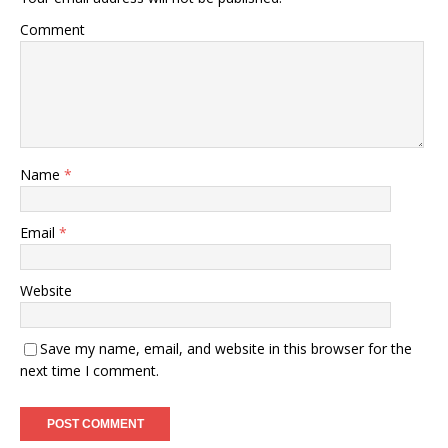
Comment
Name
*
Email
*
Website
Save my name, email, and website in this browser for the
next time I comment.