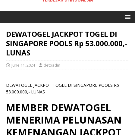
DEWATOGEL JACKPOT TOGEL DI
SINGAPORE POOLS Rp 53.000.000,-
LUNAS
June 11, 2024
detoadm
DEWATOGEL JACKPOT TOGEL DI SINGAPORE POOLS Rp
53.000.000,- LUNAS
MEMBER DEWATOGEL
MENERIMA PELUNASAN
KEMENANGAN JACKPOT