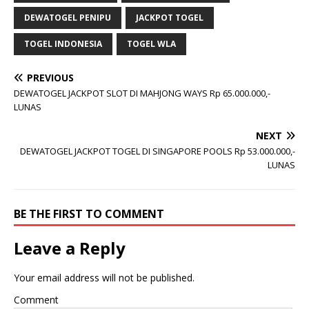
DEWATOGEL PENIPU
JACKPOT TOGEL
TOGEL INDONESIA
TOGEL WLA
PREVIOUS
DEWATOGEL JACKPOT SLOT DI MAHJONG WAYS Rp 65.000.000,-
LUNAS
NEXT
DEWATOGEL JACKPOT TOGEL DI SINGAPORE POOLS Rp 53.000.000,-
LUNAS
BE THE FIRST TO COMMENT
Leave a Reply
Your email address will not be published.
Comment