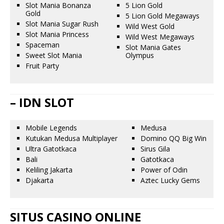
Slot Mania Bonanza
5 Lion Gold
Gold
5 Lion Gold Megaways
Slot Mania Sugar Rush
Wild West Gold
Slot Mania Princess
Wild West Megaways
Spaceman
Slot Mania Gates
Sweet Slot Mania
Olympus
Fruit Party
– IDN SLOT
Mobile Legends
Medusa
Kutukan Medusa Multiplayer
Domino QQ Big Win
Ultra Gatotkaca
Sirus Gila
Bali
Gatotkaca
Keliling Jakarta
Power of Odin
Djakarta
Aztec Lucky Gems
SITUS CASINO ONLINE