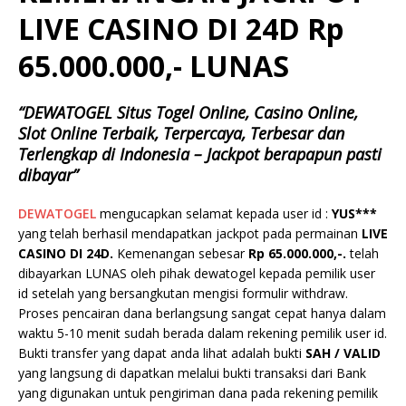
LIVE CASINO DI 24D Rp
65.000.000,- LUNAS
“DEWATOGEL Situs Togel Online, Casino Online,
Slot Online Terbaik, Terpercaya, Terbesar dan
Terlengkap di Indonesia – Jackpot berapapun pasti
dibayar”
DEWATOGEL
mengucapkan selamat kepada user id :
YUS***
yang telah berhasil mendapatkan jackpot pada permainan
LIVE
CASINO DI 24D.
Kemenangan sebesar
Rp
65.000.000
,-.
telah
dibayarkan LUNAS oleh pihak dewatogel kepada pemilik user
id setelah yang bersangkutan mengisi formulir withdraw.
Proses pencairan dana berlangsung sangat cepat hanya dalam
waktu 5-10 menit sudah berada dalam rekening pemilik user id.
Bukti transfer yang dapat anda lihat adalah bukti
SAH / VALID
yang langsung di dapatkan melalui bukti transaksi dari Bank
yang digunakan untuk pengiriman dana pada rekening pemilik