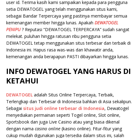
user id. Terima kasih kami sampaikan kepada para pengguna
setia DEWATOGEL yang telah menggunakan situs kami,
sebagai Bandar Terpercaya yang pastinya membayar semua
kemenangan member hingga lunas. Apakah
DEWATOGEL
PENIPU
? Reputasi “DEWATOGEL TERPERCAYA” sudah sangat
melekat. puluhan hingga ratusan ribu pengguna setia
DEWATOGEL tetap menggunakan situs terbesar dan terbaik di
Indonesia ini. Hapus rasa was-was dan khawatir anda,
kemenangan anda berapapun PASTI dibayarkan hingga lunas.
INFO DEWATOGEL YANG HARUS DI
KETAHUI
DEWATOGEL
adalah Situs Online Terpercaya, Terbaik,
Terlengkap dan Terbesar di Indonesia bahkan di Asia sekalipun.
Sebagai
situs judi online terbesar di Indonesia
, Dewatogel
menyediakan permainan seperti Togel online, Slot online,
Sportsbook dan juga Live Casino atau yang biasa dikenal
dengan nama
casino online
(kasino online). Fitur-fitur yang
cukup mudah digunakan juga tersedia dalam situs ini, salah