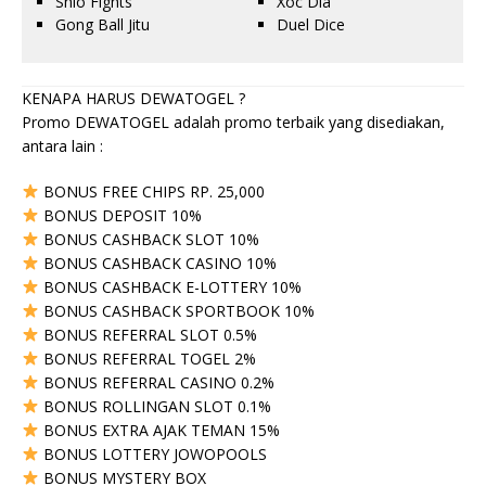
Shio Fights
Xoc Dia
Gong Ball Jitu
Duel Dice
KENAPA HARUS DEWATOGEL ?
Promo DEWATOGEL adalah promo terbaik yang disediakan,
antara lain :
BONUS FREE CHIPS RP. 25,000
BONUS DEPOSIT 10%
BONUS CASHBACK SLOT 10%
BONUS CASHBACK CASINO 10%
BONUS CASHBACK E-LOTTERY 10%
BONUS CASHBACK SPORTBOOK 10%
BONUS REFERRAL SLOT 0.5%
BONUS REFERRAL TOGEL 2%
BONUS REFERRAL CASINO 0.2%
BONUS ROLLINGAN SLOT 0.1%
BONUS EXTRA AJAK TEMAN 15%
BONUS LOTTERY JOWOPOOLS
BONUS MYSTERY BOX