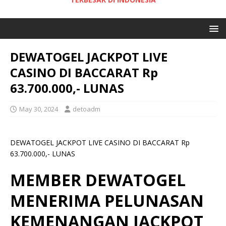
DEWATOGEL JACKPOT LIVE
CASINO DI BACCARAT Rp
63.700.000,- LUNAS
May 30, 2024
detoadm
DEWATOGEL JACKPOT LIVE CASINO DI BACCARAT Rp
63.700.000,- LUNAS
MEMBER DEWATOGEL
MENERIMA PELUNASAN
KEMENANGAN JACKPOT