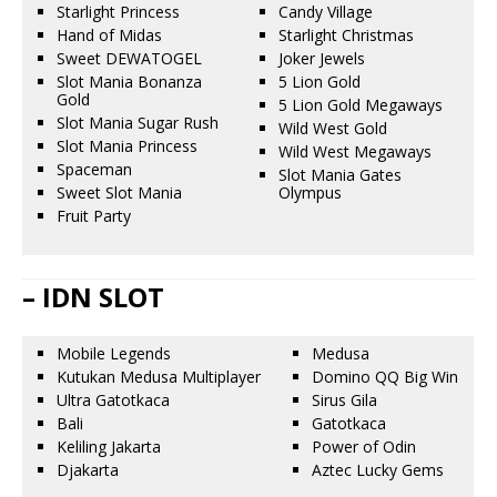
Starlight Princess
Candy Village
Hand of Midas
Starlight Christmas
Sweet DEWATOGEL
Joker Jewels
Slot Mania Bonanza
5 Lion Gold
Gold
5 Lion Gold Megaways
Slot Mania Sugar Rush
Wild West Gold
Slot Mania Princess
Wild West Megaways
Spaceman
Slot Mania Gates
Sweet Slot Mania
Olympus
Fruit Party
– IDN SLOT
Mobile Legends
Medusa
Kutukan Medusa Multiplayer
Domino QQ Big Win
Ultra Gatotkaca
Sirus Gila
Bali
Gatotkaca
Keliling Jakarta
Power of Odin
Djakarta
Aztec Lucky Gems