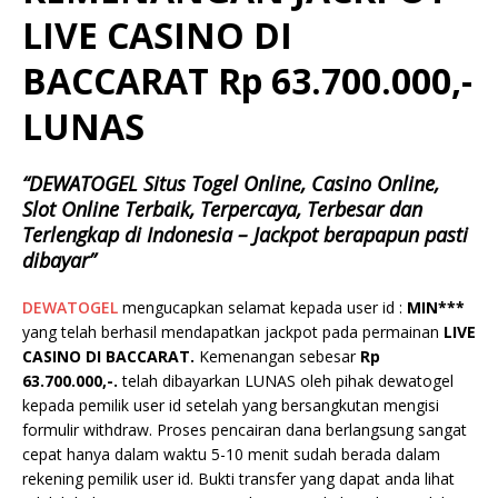
LIVE CASINO DI
BACCARAT Rp 63.700.000,-
LUNAS
“DEWATOGEL Situs Togel Online, Casino Online,
Slot Online Terbaik, Terpercaya, Terbesar dan
Terlengkap di Indonesia – Jackpot berapapun pasti
dibayar”
DEWATOGEL
mengucapkan selamat kepada user id :
MIN***
yang telah berhasil mendapatkan jackpot pada permainan
LIVE
CASINO DI BACCARAT.
Kemenangan sebesar
Rp
63.700.000
,-.
telah dibayarkan LUNAS oleh pihak dewatogel
kepada pemilik user id setelah yang bersangkutan mengisi
formulir withdraw. Proses pencairan dana berlangsung sangat
cepat hanya dalam waktu 5-10 menit sudah berada dalam
rekening pemilik user id. Bukti transfer yang dapat anda lihat