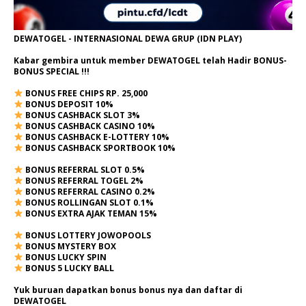
DEWATOGEL - INTERNASIONAL DEWA GRUP (IDN PLAY)
Kabar gembira untuk member DEWATOGEL telah Hadir
BONUS-
BONUS SPECIAL
!!!
BONUS FREE CHIPS RP. 25,000
BONUS DEPOSIT 10%
BONUS CASHBACK SLOT 3%
BONUS CASHBACK CASINO 10%
BONUS CASHBACK E-LOTTERY 10%
BONUS CASHBACK SPORTBOOK 10%
BONUS REFERRAL SLOT 0.5%
BONUS REFERRAL TOGEL 2%
BONUS REFERRAL CASINO 0.2%
BONUS ROLLINGAN SLOT 0.1%
BONUS EXTRA AJAK TEMAN 15%
BONUS LOTTERY JOWOPOOLS
BONUS MYSTERY BOX
BONUS LUCKY SPIN
BONUS 5 LUCKY BALL
Yuk buruan dapatkan bonus bonus nya dan daftar di
DEWATOGEL