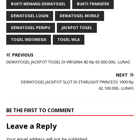
BUKTI MENANG DEWATOGEL
BUKTI TRANSFER
DEWATOGEL LOGIN
DEWATOGEL MOBILE
DEWATOGEL PENIPU
JACKPOT TOGEL
TOGEL INDONESIA
TOGEL WLA
PREVIOUS
DEWATOGEL JACKPOT TOGEL DI VIRGINIA 4D Rp 63.000.000,- LUNAS
NEXT
DEWATOGEL JACKPOT SLOT DI STARLIGHT PRINCESS 1000 Rp
62.100.000,- LUNAS
BE THE FIRST TO COMMENT
Leave a Reply
Your email address will not be published.