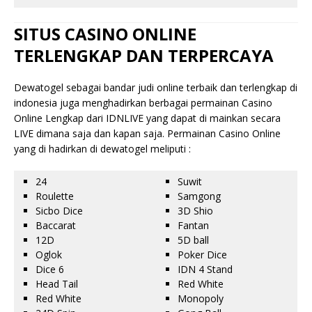
SITUS CASINO ONLINE
TERLENGKAP DAN TERPERCAYA
Dewatogel sebagai bandar judi online terbaik dan terlengkap di
indonesia juga menghadirkan berbagai permainan Casino
Online Lengkap dari IDNLIVE yang dapat di mainkan secara
LIVE dimana saja dan kapan saja. Permainan Casino Online
yang di hadirkan di dewatogel meliputi :
24
Suwit
Roulette
Samgong
Sicbo Dice
3D Shio
Baccarat
Fantan
12D
5D ball
Oglok
Poker Dice
Dice 6
IDN 4 Stand
Head Tail
Red White
Red White
Monopoly