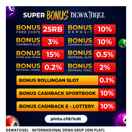
DEWATOGEL - INTERNASIONAL DEWA GRUP (IDN PLAY)