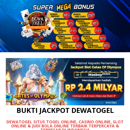
BUKTI JACKPOT DEWATOGEL
DEWATOGEL SITUS TOGEL ONLINE, CASINO ONLINE, SLOT
ONLINE & JUDI BOLA ONLINE TERBAIK TERPERCAYA &
TERBESAR DI INDONESIA