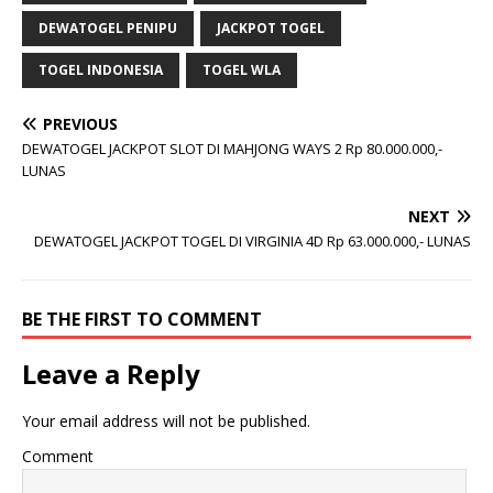
DEWATOGEL PENIPU
JACKPOT TOGEL
TOGEL INDONESIA
TOGEL WLA
PREVIOUS
DEWATOGEL JACKPOT SLOT DI MAHJONG WAYS 2 Rp 80.000.000,-
LUNAS
NEXT
DEWATOGEL JACKPOT TOGEL DI VIRGINIA 4D Rp 63.000.000,- LUNAS
BE THE FIRST TO COMMENT
Leave a Reply
Your email address will not be published.
Comment