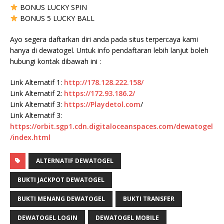
BONUS LUCKY SPIN
BONUS 5 LUCKY BALL
Ayo segera daftarkan diri anda pada situs terpercaya kami
hanya di dewatogel. Untuk info pendaftaran lebih lanjut boleh
hubungi kontak dibawah ini :
Link Alternatif 1:
http://178.128.222.158/
Link Alternatif 2:
https://172.93.186.2/
Link Alternatif 3:
https://
Playdetol.com
/
Link Alternatif 3:
https://orbit.sgp1.cdn.digitaloceanspaces.com/dewatogel
/index.html
ALTERNATIF DEWATOGEL
BUKTI JACKPOT DEWATOGEL
BUKTI MENANG DEWATOGEL
BUKTI TRANSFER
DEWATOGEL LOGIN
DEWATOGEL MOBILE