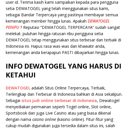
user id. Terima kasih kami sampaikan kepada para pengguna
setia DEWATOGEL yang telah menggunakan situs kami,
sebagai Bandar Terpercaya yang pastinya membayar semua
kemenangan member hingga lunas. Apakah
DEWATOGEL
PENIPU
? Reputasi “DEWATOGEL TERPERCAYA” sudah sangat
melekat. puluhan hingga ratusan ribu pengguna setia
DEWATOGEL tetap menggunakan situs terbesar dan terbaik di
Indonesia ini. Hapus rasa was-was dan khawatir anda,
kemenangan anda berapapun PASTI dibayarkan hingga lunas.
INFO DEWATOGEL YANG HARUS DI
KETAHUI
DEWATOGEL
adalah Situs Online Terpercaya, Terbaik,
Terlengkap dan Terbesar di Indonesia bahkan di Asia sekalipun.
Sebagai
situs judi online terbesar di Indonesia
, Dewatogel
menyediakan permainan seperti Togel online, Slot online,
Sportsbook dan juga Live Casino atau yang biasa dikenal
dengan nama
casino online
(kasino online). Fitur-fitur yang
cukup mudah digunakan juga tersedia dalam situs ini, salah