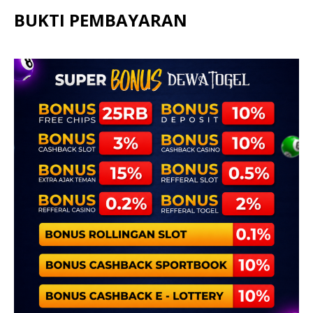
BUKTI PEMBAYARAN