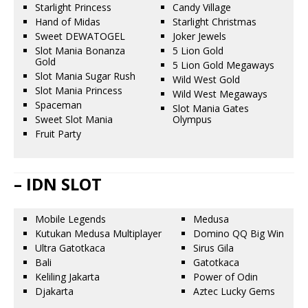
Starlight Princess
Candy Village
Hand of Midas
Starlight Christmas
Sweet DEWATOGEL
Joker Jewels
Slot Mania Bonanza
5 Lion Gold
Gold
5 Lion Gold Megaways
Slot Mania Sugar Rush
Wild West Gold
Slot Mania Princess
Wild West Megaways
Spaceman
Slot Mania Gates
Sweet Slot Mania
Olympus
Fruit Party
– IDN SLOT
Mobile Legends
Medusa
Kutukan Medusa Multiplayer
Domino QQ Big Win
Ultra Gatotkaca
Sirus Gila
Bali
Gatotkaca
Keliling Jakarta
Power of Odin
Djakarta
Aztec Lucky Gems