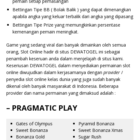
pemain setiap pemasangan
Bettingan Tipe BB ( Bolak Balik ) yang dapat dimenangkan
apabila angka yang keluar terbalik dari angka yang dipasang
Bettingan Tipe Prize yang memungkinkan persentase
kemenangan pemain meningkat.
Game yang sedang viral dan banyak dimainkan oleh semua
orang, Slot Online hadir di situs DEWATOGEL ini sebagai
penambah keseruan anda dalam menjelajah di situs kami.
Keseriusan DEWATOGEL dalam menyediakan permainan slot
online diwujudkan dalam kerjasamanya dengan
provider
/
penyedia slot online kelas dunia yang juga sudah banyak
dikenal oleh banyak masyarakat di Indonesia. Beberapa
provider dan nama permainan yang dimaksud adalah :
– PRAGMATIC PLAY
Gates of Olympus
Pyramid Bonanza
Sweet Bonanza
Sweet Bonanza Xmas
Bonanza Gold
Sugar Rush