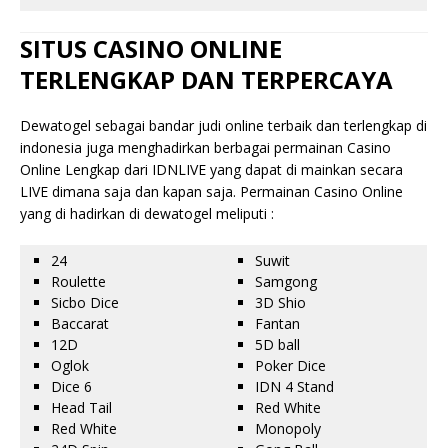
SITUS CASINO ONLINE
TERLENGKAP DAN TERPERCAYA
Dewatogel sebagai bandar judi online terbaik dan terlengkap di
indonesia juga menghadirkan berbagai permainan Casino
Online Lengkap dari IDNLIVE yang dapat di mainkan secara
LIVE dimana saja dan kapan saja. Permainan Casino Online
yang di hadirkan di dewatogel meliputi :
24
Suwit
Roulette
Samgong
Sicbo Dice
3D Shio
Baccarat
Fantan
12D
5D ball
Oglok
Poker Dice
Dice 6
IDN 4 Stand
Head Tail
Red White
Red White
Monopoly