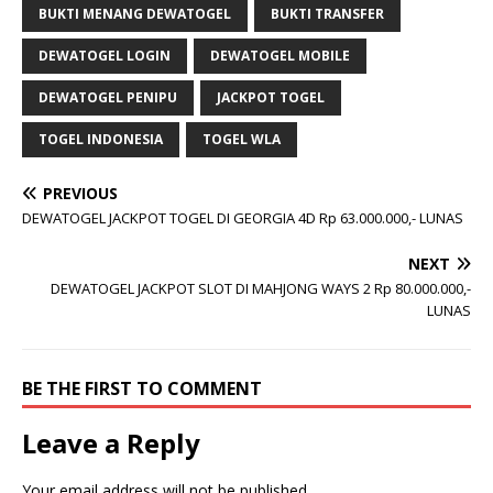
BUKTI MENANG DEWATOGEL
BUKTI TRANSFER
DEWATOGEL LOGIN
DEWATOGEL MOBILE
DEWATOGEL PENIPU
JACKPOT TOGEL
TOGEL INDONESIA
TOGEL WLA
PREVIOUS
DEWATOGEL JACKPOT TOGEL DI GEORGIA 4D Rp 63.000.000,- LUNAS
NEXT
DEWATOGEL JACKPOT SLOT DI MAHJONG WAYS 2 Rp 80.000.000,-
LUNAS
BE THE FIRST TO COMMENT
Leave a Reply
Your email address will not be published.