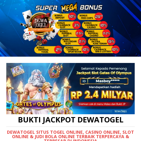
BUKTI JACKPOT DEWATOGEL
DEWATOGEL SITUS TOGEL ONLINE, CASINO ONLINE, SLOT
ONLINE & JUDI BOLA ONLINE TERBAIK TERPERCAYA &
TERBESAR DI INDONESIA