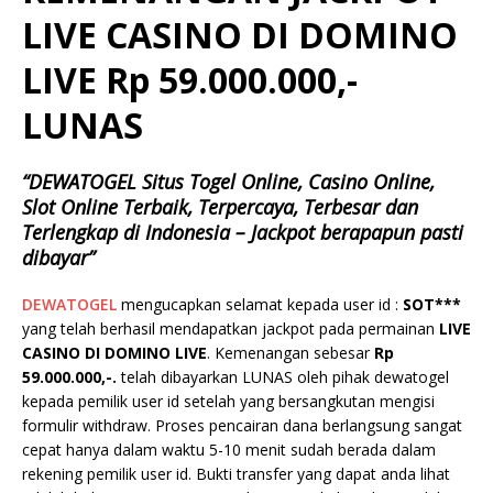
LIVE CASINO DI DOMINO
LIVE Rp 59.000.000,-
LUNAS
“DEWATOGEL Situs Togel Online, Casino Online,
Slot Online Terbaik, Terpercaya, Terbesar dan
Terlengkap di Indonesia – Jackpot berapapun pasti
dibayar”
DEWATOGEL
mengucapkan selamat kepada user id :
SOT***
yang telah berhasil mendapatkan jackpot pada permainan
LIVE
CASINO DI DOMINO LIVE
.
Kemenangan sebesar
Rp
59.000.000
,-.
telah dibayarkan LUNAS oleh pihak dewatogel
kepada pemilik user id setelah yang bersangkutan mengisi
formulir withdraw. Proses pencairan dana berlangsung sangat
cepat hanya dalam waktu 5-10 menit sudah berada dalam
rekening pemilik user id. Bukti transfer yang dapat anda lihat