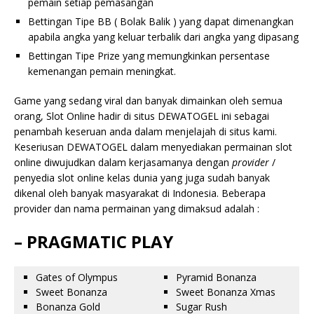
pemain setiap pemasangan
Bettingan Tipe BB ( Bolak Balik ) yang dapat dimenangkan
apabila angka yang keluar terbalik dari angka yang dipasang
Bettingan Tipe Prize yang memungkinkan persentase
kemenangan pemain meningkat.
Game yang sedang viral dan banyak dimainkan oleh semua
orang, Slot Online hadir di situs DEWATOGEL ini sebagai
penambah keseruan anda dalam menjelajah di situs kami.
Keseriusan DEWATOGEL dalam menyediakan permainan slot
online diwujudkan dalam kerjasamanya dengan
provider
/
penyedia slot online kelas dunia yang juga sudah banyak
dikenal oleh banyak masyarakat di Indonesia. Beberapa
provider dan nama permainan yang dimaksud adalah :
– PRAGMATIC PLAY
Gates of Olympus
Pyramid Bonanza
Sweet Bonanza
Sweet Bonanza Xmas
Bonanza Gold
Sugar Rush