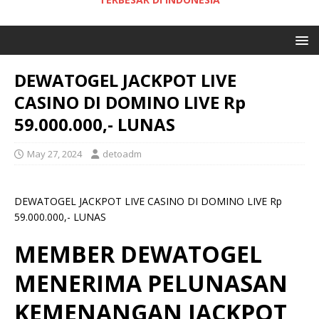
DEWATOGEL JACKPOT LIVE
CASINO DI DOMINO LIVE Rp
59.000.000,- LUNAS
May 27, 2024
detoadm
DEWATOGEL JACKPOT LIVE CASINO DI DOMINO LIVE Rp
59.000.000,- LUNAS
MEMBER DEWATOGEL
MENERIMA PELUNASAN
KEMENANGAN JACKPOT