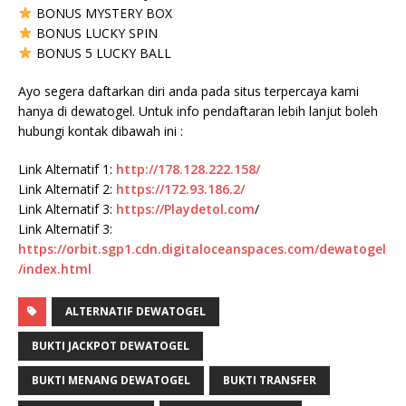
BONUS MYSTERY BOX
BONUS LUCKY SPIN
BONUS 5 LUCKY BALL
Ayo segera daftarkan diri anda pada situs terpercaya kami
hanya di dewatogel. Untuk info pendaftaran lebih lanjut boleh
hubungi kontak dibawah ini :
Link Alternatif 1:
http://178.128.222.158/
Link Alternatif 2:
https://172.93.186.2/
Link Alternatif 3:
https://
Playdetol.com
/
Link Alternatif 3:
https://orbit.sgp1.cdn.digitaloceanspaces.com/dewatogel
/index.html
ALTERNATIF DEWATOGEL
BUKTI JACKPOT DEWATOGEL
BUKTI MENANG DEWATOGEL
BUKTI TRANSFER