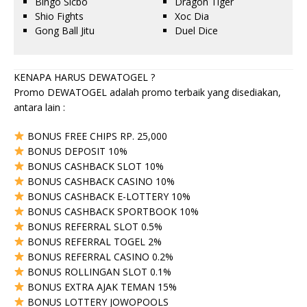
Bingo Sicbo
Dragon Tiger
Shio Fights
Xoc Dia
Gong Ball Jitu
Duel Dice
KENAPA HARUS DEWATOGEL ?
Promo DEWATOGEL adalah promo terbaik yang disediakan,
antara lain :
BONUS FREE CHIPS RP. 25,000
BONUS DEPOSIT 10%
BONUS CASHBACK SLOT 10%
BONUS CASHBACK CASINO 10%
BONUS CASHBACK E-LOTTERY 10%
BONUS CASHBACK SPORTBOOK 10%
BONUS REFERRAL SLOT 0.5%
BONUS REFERRAL TOGEL 2%
BONUS REFERRAL CASINO 0.2%
BONUS ROLLINGAN SLOT 0.1%
BONUS EXTRA AJAK TEMAN 15%
BONUS LOTTERY JOWOPOOLS