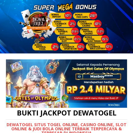
BUKTI JACKPOT DEWATOGEL
DEWATOGEL SITUS TOGEL ONLINE, CASINO ONLINE, SLOT
ONLINE & JUDI BOLA ONLINE TERBAIK TERPERCAYA &
TERBESAR DI INDONESIA