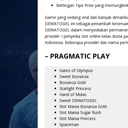
Bettingan Tipe Prize yang memungki
Game yang sedang viral dan banyak dimainkan
DEWATOGEL ini sebagai penambah keseruan a
DEWATOGEL dalam menyediakan permainan s
provider
/ penyedia slot online kelas dunia 
Indonesia. Beberapa provider dan nama per
– PRAGMATIC PLAY
Gates of Olympus
Sweet Bonanza
Bonanza Gold
Starlight Princess
Hand of Midas
Sweet DEWATOGEL
Slot Mania Bonanza Gold
Slot Mania Sugar Rush
Slot Mania Princess
Spaceman