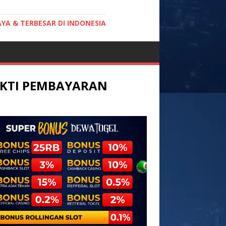
YA & TERBESAR DI INDONESIA
KTI PEMBAYARAN