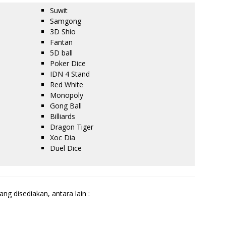
Suwit
Samgong
3D Shio
Fantan
5D ball
Poker Dice
IDN 4 Stand
Red White
Monopoly
Gong Ball
Billiards
Dragon Tiger
Xoc Dia
Duel Dice
 disediakan, antara lain :