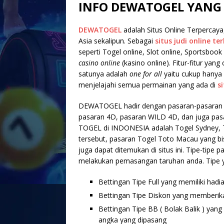
INFO DEWATOGEL YANG 
DEWATOGEL
adalah Situs Online Terpercaya
Asia sekalipun. Sebagai
situs judi online te
seperti Togel online, Slot online, Sportsboo
casino online
(kasino online). Fitur-fitur yan
satunya adalah
one for all
yaitu cukup hanya 
menjelajahi semua permainan yang ada di
s
DEWATOGEL hadir dengan pasaran-pasaran y
pasaran 4D, pasaran WILD 4D, dan juga pasa
TOGEL di INDONESIA adalah Togel Sydney, To
tersebut, pasaran Togel Toto Macau yang bis
juga dapat ditemukan di situs ini. Tipe-tipe 
melakukan pemasangan taruhan anda. Tipe ya
Bettingan Tipe Full yang memiliki hadi
Bettingan Tipe Diskon yang memberik
Bettingan Tipe BB ( Bolak Balik ) yang
angka yang dipasang