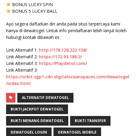
BONUS LUCKY SPIN
BONUS 5 LUCKY BALL
Ayo segera daftarkan diri anda pada situs terpercaya kami
hanya di dewatogel. Untuk info pendaftaran lebih lanjut boleh
hubungi kontak dibawah ini :
Link Alternatif 1:
http://178.128.222.158/
Link Alternatif 2:
https://172.93.186.2/
Link Alternatif 3:
https://
Playdetol.com
/
Link Alternatif 3:
https://orbit.sgp1.cdn.digitaloceanspaces.com/dewatogel
/index.html
ALTERNATIF DEWATOGEL
BUKTI JACKPOT DEWATOGEL
BUKTI MENANG DEWATOGEL
BUKTI TRANSFER
DEWATOGEL LOGIN
DEWATOGEL MOBILE