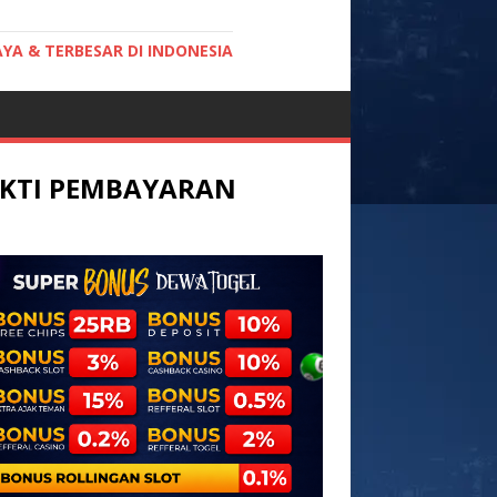
YA & TERBESAR DI INDONESIA
KTI PEMBAYARAN