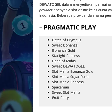
DEWATOGEL dalam menyediakan permainan s
provider
/ penyedia slot online kelas dunia 
Indonesia. Beberapa provider dan nama per
– PRAGMATIC PLAY
Gates of Olympus
Sweet Bonanza
Bonanza Gold
Starlight Princess
Hand of Midas
Sweet DEWATOGEL
Slot Mania Bonanza Gold
Slot Mania Sugar Rush
Slot Mania Princess
Spaceman
Sweet Slot Mania
Fruit Party