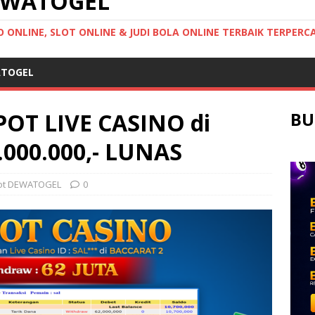
EWATOGEL
 ONLINE, SLOT ONLINE & JUDI BOLA ONLINE TERBAIK TERPERCA
ATOGEL
OT LIVE CASINO di
BU
.000.000,- LUNAS
pot DEWATOGEL
0