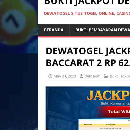
BUKTI JACKPOT D
DEWATOGEL SITUS TOGEL ONLINE, CASINO
BERANDA
BUKTI PEMBAYARAN DEW
DEWATOGEL JACKP
BACCARAT 2 RP 62
May 31, 2023
detoadm
Bukti Jack