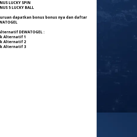
NUS LUCKY SPIN
NUS 5 LUCKY BALL
uruan dapatkan bonus bonus nya dan daftar
EWATOGEL
Alternatif
DEWATOGEL
:
k Alternatif 1
k Alternatif 2
k Alternatif 3