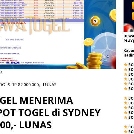
DEWA
PLAY)
Kaba
Hadi
BON
BO
LS
BO
BO
BO
OLS RP 82.000.000,- LUNAS
BO
GEL MENERIMA
BO
BO
BO
OT TOGEL di SYDNEY
BO
BO
000,- LUNAS
BO
BO