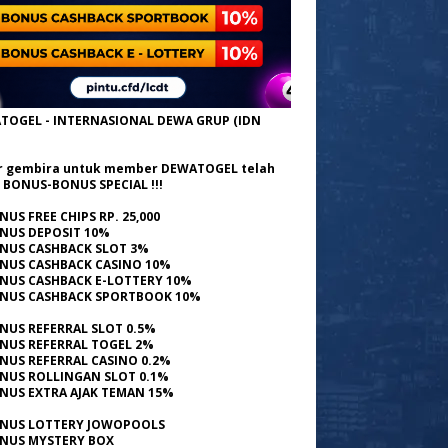
TOGEL - INTERNASIONAL DEWA GRUP (IDN
r gembira untuk member DEWATOGEL telah
r
BONUS-BONUS SPECIAL
!!!
US FREE CHIPS RP. 25,000
NUS DEPOSIT 10%
NUS CASHBACK SLOT 3%
NUS CASHBACK CASINO 10%
NUS CASHBACK E-LOTTERY 10%
NUS CASHBACK SPORTBOOK 10%
NUS REFERRAL SLOT 0.5%
NUS REFERRAL TOGEL 2%
NUS REFERRAL CASINO 0.2%
NUS ROLLINGAN SLOT 0.1%
NUS EXTRA AJAK TEMAN 15%
NUS LOTTERY JOWOPOOLS
NUS MYSTERY BOX