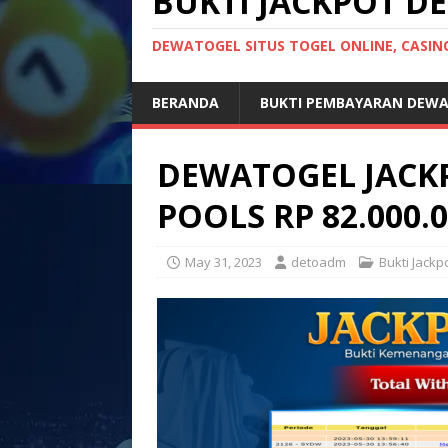
BUKTI JACKPOT D
DEWATOGEL SITUS TOGEL ONLINE, CASINO
BERANDA
BUKTI PEMBAYARAN DEW
DEWATOGEL JACKP
POOLS RP 82.000.
May 31, 2023
detoadm
Bukti Jack