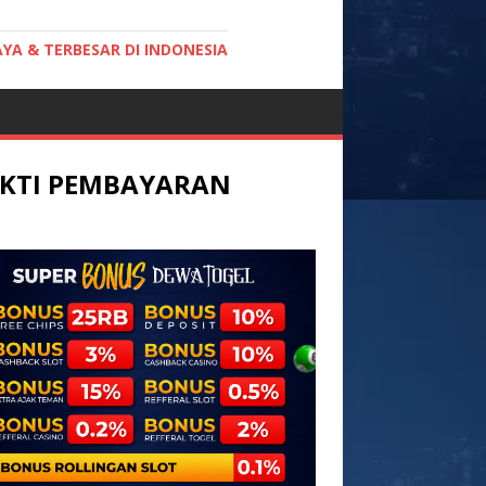
YA & TERBESAR DI INDONESIA
KTI PEMBAYARAN