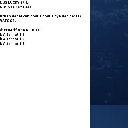
NUS LUCKY SPIN
NUS 5 LUCKY BALL
uruan dapatkan bonus bonus nya dan daftar
EWATOGEL
Alternatif
DEWATOGEL
:
k Alternatif 1
k Alternatif 2
k Alternatif 3