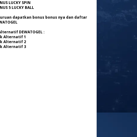
NUS LUCKY SPIN
NUS 5 LUCKY BALL
uruan dapatkan bonus bonus nya dan daftar
EWATOGEL
Alternatif
DEWATOGEL
:
k Alternatif 1
k Alternatif 2
k Alternatif 3