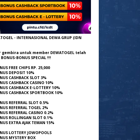
TOGEL - INTERNASIONAL DEWA GRUP (IDN
r gembira untuk member DEWATOGEL telah
r
BONUS-BONUS SPECIAL
!!!
US FREE CHIPS RP. 25,000
NUS DEPOSIT 10%
NUS CASHBACK SLOT 3%
NUS CASHBACK CASINO 10%
NUS CASHBACK E-LOTTERY 10%
NUS CASHBACK SPORTBOOK 10%
NUS REFERRAL SLOT 0.5%
NUS REFERRAL TOGEL 2%
NUS REFERRAL CASINO 0.2%
NUS ROLLINGAN SLOT 0.1%
NUS EXTRA AJAK TEMAN 15%
NUS LOTTERY JOWOPOOLS
NUS MYSTERY BOX