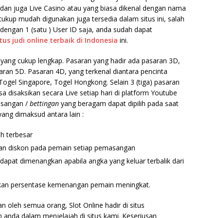
k dan juga Live Casino atau yang biasa dikenal dengan nama
g cukup mudah digunakan juga tersedia dalam situs ini, salah
dengan 1 (satu ) User ID saja, anda sudah dapat
itus judi online terbaik di Indonesia
ini.
ang cukup lengkap. Pasaran yang hadir ada pasaran 3D,
ran 5D. Pasaran 4D, yang terkenal diantara pencinta
gel Singapore, Togel Hongkong. Selain 3 (tiga) pasaran
a disaksikan secara Live setiap hari di platform Youtube
pasangan /
bettingan
yang beragam dapat dipilih pada saat
ng dimaksud antara lain :
ah terbesar
an diskon pada pemain setiap pemasangan
 dapat dimenangkan apabila angka yang keluar terbalik dari
nkan persentase kemenangan pemain meningkat.
 oleh semua orang, Slot Online hadir di situs
nda dalam menjelajah di situs kami. Keseriusan