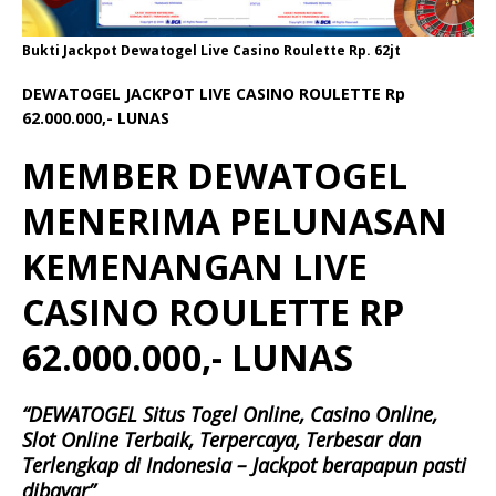
Bukti Jackpot Dewatogel Live Casino Roulette Rp. 62jt
DEWATOGEL JACKPOT LIVE CASINO ROULETTE Rp
62.000.000,- LUNAS
MEMBER DEWATOGEL
MENERIMA PELUNASAN
KEMENANGAN
LIVE
CASINO ROULETTE RP
62.000.000,- LUNAS
“DEWATOGEL Situs Togel Online, Casino Online,
Slot Online Terbaik, Terpercaya, Terbesar dan
Terlengkap di Indonesia – Jackpot berapapun pasti
dibayar”