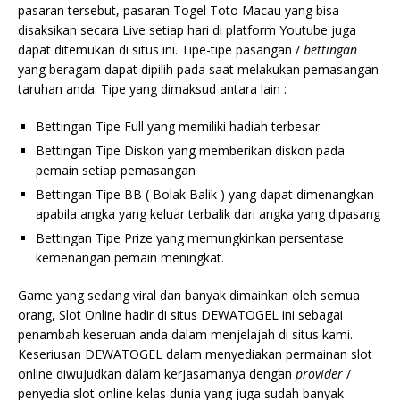
pasaran tersebut, pasaran Togel Toto Macau yang bisa
disaksikan secara Live setiap hari di platform Youtube juga
dapat ditemukan di situs ini. Tipe-tipe pasangan /
bettingan
yang beragam dapat dipilih pada saat melakukan pemasangan
taruhan anda. Tipe yang dimaksud antara lain :
Bettingan Tipe Full yang memiliki hadiah terbesar
Bettingan Tipe Diskon yang memberikan diskon pada
pemain setiap pemasangan
Bettingan Tipe BB ( Bolak Balik ) yang dapat dimenangkan
apabila angka yang keluar terbalik dari angka yang dipasang
Bettingan Tipe Prize yang memungkinkan persentase
kemenangan pemain meningkat.
Game yang sedang viral dan banyak dimainkan oleh semua
orang, Slot Online hadir di situs DEWATOGEL ini sebagai
penambah keseruan anda dalam menjelajah di situs kami.
Keseriusan DEWATOGEL dalam menyediakan permainan slot
online diwujudkan dalam kerjasamanya dengan
provider
/
penyedia slot online kelas dunia yang juga sudah banyak