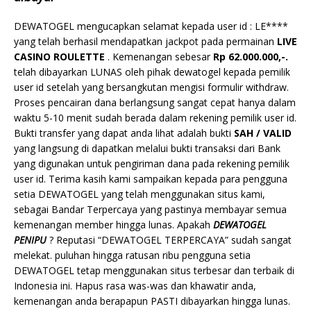
DEWATOGEL mengucapkan selamat kepada user id : LE****
yang telah berhasil mendapatkan jackpot pada permainan
LIVE
CASINO ROULETTE
. Kemenangan sebesar
Rp 62.000.000,-.
telah dibayarkan LUNAS oleh pihak dewatogel kepada pemilik
user id setelah yang bersangkutan mengisi formulir withdraw.
Proses pencairan dana berlangsung sangat cepat hanya dalam
waktu 5-10 menit sudah berada dalam rekening pemilik user id.
Bukti transfer yang dapat anda lihat adalah bukti
SAH / VALID
yang langsung di dapatkan melalui bukti transaksi dari Bank
yang digunakan untuk pengiriman dana pada rekening pemilik
user id. Terima kasih kami sampaikan kepada para pengguna
setia DEWATOGEL yang telah menggunakan situs kami,
sebagai Bandar Terpercaya yang pastinya membayar semua
kemenangan member hingga lunas. Apakah
DEWATOGEL
PENIPU
? Reputasi “DEWATOGEL TERPERCAYA” sudah sangat
melekat. puluhan hingga ratusan ribu pengguna setia
DEWATOGEL tetap menggunakan situs terbesar dan terbaik di
Indonesia ini. Hapus rasa was-was dan khawatir anda,
kemenangan anda berapapun PASTI dibayarkan hingga lunas.