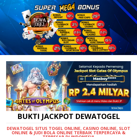
BUKTI JACKPOT DEWATOGEL
DEWATOGEL SITUS TOGEL ONLINE, CASINO ONLINE, SLOT
ONLINE & JUDI BOLA ONLINE TERBAIK TERPERCAYA &
TERBESAR DI INDONESIA