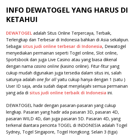
INFO DEWATOGEL YANG HARUS DI
KETAHUI
DEWATOGEL
adalah Situs Online Terpercaya, Terbaik,
Terlengkap dan Terbesar di Indonesia bahkan di Asia sekalipun.
Sebagai
situs judi online terbesar di Indonesia
, Dewatogel
menyediakan permainan seperti Togel online, Slot online,
Sportsbook dan juga Live Casino atau yang biasa dikenal
dengan nama
casino online
(kasino online). Fitur-fitur yang
cukup mudah digunakan juga tersedia dalam situs ini, salah
satunya adalah
one for all
yaitu cukup hanya dengan 1 (satu )
User ID saja, anda sudah dapat menjelajahi semua permainan
yang ada di
situs judi online terbaik di Indonesia
ini.
DEWATOGEL hadir dengan pasaran-pasaran yang cukup
lengkap. Pasaran yang hadir ada pasaran 3D, pasaran 4D,
pasaran WILD 4D, dan juga pasaran 5D. Pasaran 4D, yang
terkenal diantara pencinta TOGEL di INDONESIA adalah Togel
Sydney, Togel Singapore, Togel Hongkong. Selain 3 (tiga)