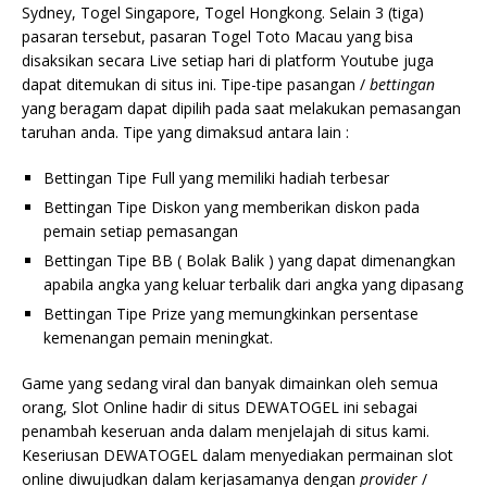
Sydney, Togel Singapore, Togel Hongkong. Selain 3 (tiga)
pasaran tersebut, pasaran Togel Toto Macau yang bisa
disaksikan secara Live setiap hari di platform Youtube juga
dapat ditemukan di situs ini. Tipe-tipe pasangan /
bettingan
yang beragam dapat dipilih pada saat melakukan pemasangan
taruhan anda. Tipe yang dimaksud antara lain :
Bettingan Tipe Full yang memiliki hadiah terbesar
Bettingan Tipe Diskon yang memberikan diskon pada
pemain setiap pemasangan
Bettingan Tipe BB ( Bolak Balik ) yang dapat dimenangkan
apabila angka yang keluar terbalik dari angka yang dipasang
Bettingan Tipe Prize yang memungkinkan persentase
kemenangan pemain meningkat.
Game yang sedang viral dan banyak dimainkan oleh semua
orang, Slot Online hadir di situs DEWATOGEL ini sebagai
penambah keseruan anda dalam menjelajah di situs kami.
Keseriusan DEWATOGEL dalam menyediakan permainan slot
online diwujudkan dalam kerjasamanya dengan
provider
/