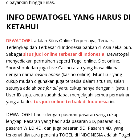
dibayarkan hingga lunas.
INFO DEWATOGEL YANG HARUS DI
KETAHUI
DEWATOGEL
adalah Situs Online Terpercaya, Terbaik,
Terlengkap dan Terbesar di Indonesia bahkan di Asia sekalipun.
Sebagai
situs judi online terbesar di Indonesia
, Dewatogel
menyediakan permainan seperti Togel online, Slot online,
Sportsbook dan juga Live Casino atau yang biasa dikenal
dengan nama
casino online
(kasino online). Fitur-fitur yang
cukup mudah digunakan juga tersedia dalam situs ini, salah
satunya adalah
one for all
yaitu cukup hanya dengan 1 (satu )
User ID saja, anda sudah dapat menjelajahi semua permainan
yang ada di
situs judi online terbaik di Indonesia
ini.
DEWATOGEL hadir dengan pasaran-pasaran yang cukup
lengkap. Pasaran yang hadir ada pasaran 3D, pasaran 4D,
pasaran WILD 4D, dan juga pasaran 5D. Pasaran 4D, yang
terkenal diantara pencinta TOGEL di INDONESIA adalah Togel