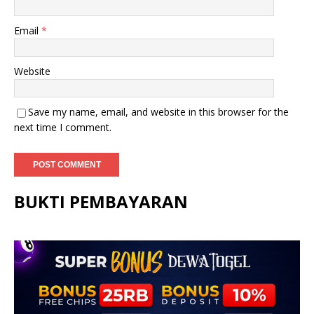
Email
*
Website
Save my name, email, and website in this browser for the
next time I comment.
BUKTI PEMBAYARAN