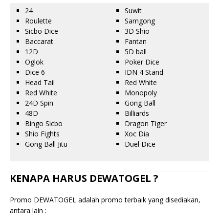
24
Suwit
Roulette
Samgong
Sicbo Dice
3D Shio
Baccarat
Fantan
12D
5D ball
Oglok
Poker Dice
Dice 6
IDN 4 Stand
Head Tail
Red White
Red White
Monopoly
24D Spin
Gong Ball
48D
Billiards
Bingo Sicbo
Dragon Tiger
Shio Fights
Xoc Dia
Gong Ball Jitu
Duel Dice
KENAPA HARUS DEWATOGEL ?
Promo DEWATOGEL adalah promo terbaik yang disediakan,
antara lain :