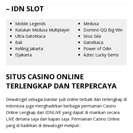
– IDN SLOT
Mobile Legends
Medusa
Kutukan Medusa Multiplayer
Domino QQ Big Win
Ultra Gatotkaca
Sirus Gila
Bali
Gatotkaca
Keliling Jakarta
Power of Odin
Djakarta
Aztec Lucky Gems
SITUS CASINO ONLINE
TERLENGKAP DAN TERPERCAYA
Dewatogel sebagai bandar judi online terbaik dan terlengkap di
indonesia juga menghadirkan berbagai permainan Casino
Online Lengkap dari IDNLIVE yang dapat di mainkan secara
LIVE dimana saja dan kapan saja. Permainan Casino Online
yang di hadirkan di dewatogel meliputi :