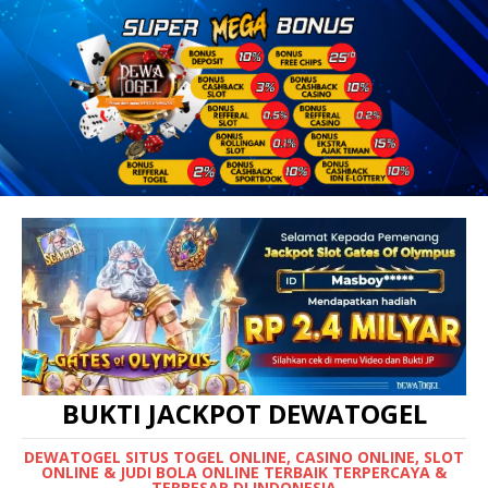
BUKTI JACKPOT DEWATOGEL
DEWATOGEL SITUS TOGEL ONLINE, CASINO ONLINE, SLOT
ONLINE & JUDI BOLA ONLINE TERBAIK TERPERCAYA &
TERBESAR DI INDONESIA