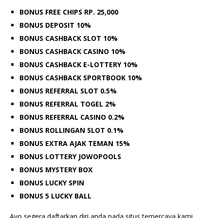
BONUS FREE CHIPS RP. 25,000
BONUS DEPOSIT 10%
BONUS CASHBACK SLOT 10%
BONUS CASHBACK CASINO 10%
BONUS CASHBACK E-LOTTERY 10%
BONUS CASHBACK SPORTBOOK 10%
BONUS REFERRAL SLOT 0.5%
BONUS REFERRAL TOGEL 2%
BONUS REFERRAL CASINO 0.2%
BONUS ROLLINGAN SLOT 0.1%
BONUS EXTRA AJAK TEMAN 15%
BONUS LOTTERY JOWOPOOLS
BONUS MYSTERY BOX
BONUS LUCKY SPIN
BONUS 5 LUCKY BALL
Ayo segera daftarkan diri anda pada situs terpercaya kami