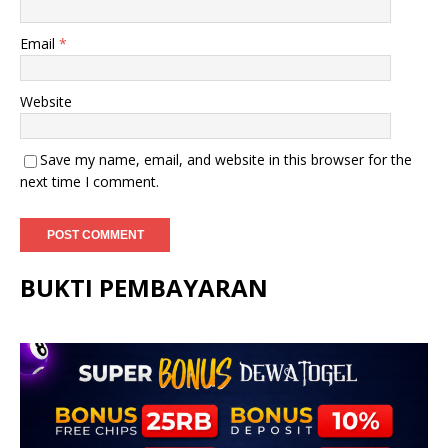
Email
*
Website
Save my name, email, and website in this browser for the
next time I comment.
BUKTI PEMBAYARAN