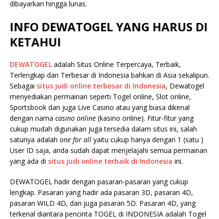
dibayarkan hingga lunas.
INFO DEWATOGEL YANG HARUS DI
KETAHUI
DEWATOGEL
adalah Situs Online Terpercaya, Terbaik,
Terlengkap dan Terbesar di Indonesia bahkan di Asia sekalipun.
Sebagai
situs judi online terbesar di Indonesia
, Dewatogel
menyediakan permainan seperti Togel online, Slot online,
Sportsbook dan juga Live Casino atau yang biasa dikenal
dengan nama
casino online
(kasino online). Fitur-fitur yang
cukup mudah digunakan juga tersedia dalam situs ini, salah
satunya adalah
one for all
yaitu cukup hanya dengan 1 (satu )
User ID saja, anda sudah dapat menjelajahi semua permainan
yang ada di
situs judi online terbaik di Indonesia
ini.
DEWATOGEL hadir dengan pasaran-pasaran yang cukup
lengkap. Pasaran yang hadir ada pasaran 3D, pasaran 4D,
pasaran WILD 4D, dan juga pasaran 5D. Pasaran 4D, yang
terkenal diantara pencinta TOGEL di INDONESIA adalah Togel