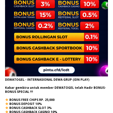
DEWATOGEL - INTERNASIONAL DEWA GRUP (IDN PLAY)
Kabar gembira untuk member DEWATOGEL telah Hadir
BONUS-
BONUS SPECIAL
!!!
BONUS FREE CHIPS RP. 25,000
BONUS DEPOSIT 10%
BONUS CASHBACK SLOT 3%
BONUS CASHBACK CASINO 10%