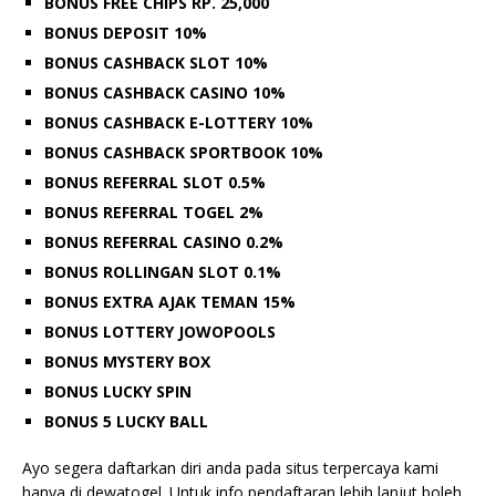
BONUS FREE CHIPS RP. 25,000
BONUS DEPOSIT 10%
BONUS CASHBACK SLOT 10%
BONUS CASHBACK CASINO 10%
BONUS CASHBACK E-LOTTERY 10%
BONUS CASHBACK SPORTBOOK 10%
BONUS REFERRAL SLOT 0.5%
BONUS REFERRAL TOGEL 2%
BONUS REFERRAL CASINO 0.2%
BONUS ROLLINGAN SLOT 0.1%
BONUS EXTRA AJAK TEMAN 15%
BONUS LOTTERY JOWOPOOLS
BONUS MYSTERY BOX
BONUS LUCKY SPIN
BONUS 5 LUCKY BALL
Ayo segera daftarkan diri anda pada situs terpercaya kami
hanya di dewatogel. Untuk info pendaftaran lebih lanjut boleh