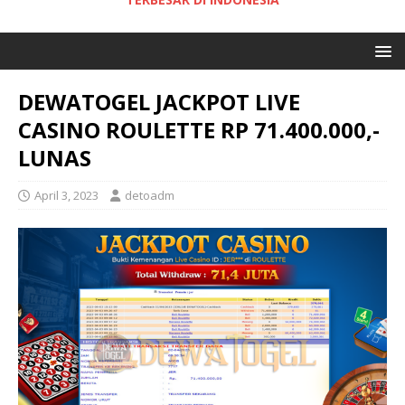
DEWATOGEL JACKPOT LIVE
CASINO ROULETTE RP 71.400.000,-
LUNAS
April 3, 2023
detoadm