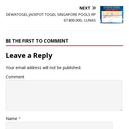
NEXT
DEWATOGEL JACKPOT TOGEL SINGAPORE POOLS RP
67.800.000,- LUNAS
BE THE FIRST TO COMMENT
Leave a Reply
Your email address will not be published.
Comment
Name
*