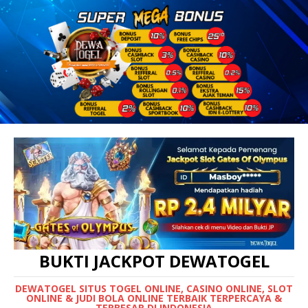
BUKTI JACKPOT DEWATOGEL
DEWATOGEL SITUS TOGEL ONLINE, CASINO ONLINE, SLOT
ONLINE & JUDI BOLA ONLINE TERBAIK TERPERCAYA &
TERBESAR DI INDONESIA