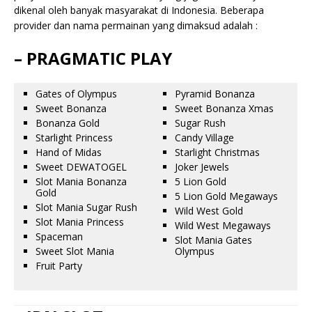
dikenal oleh banyak masyarakat di Indonesia. Beberapa
provider dan nama permainan yang dimaksud adalah :
– PRAGMATIC PLAY
Gates of Olympus
Pyramid Bonanza
Sweet Bonanza
Sweet Bonanza Xmas
Bonanza Gold
Sugar Rush
Starlight Princess
Candy Village
Hand of Midas
Starlight Christmas
Sweet DEWATOGEL
Joker Jewels
Slot Mania Bonanza
5 Lion Gold
Gold
5 Lion Gold Megaways
Slot Mania Sugar Rush
Wild West Gold
Slot Mania Princess
Wild West Megaways
Spaceman
Slot Mania Gates
Sweet Slot Mania
Olympus
Fruit Party