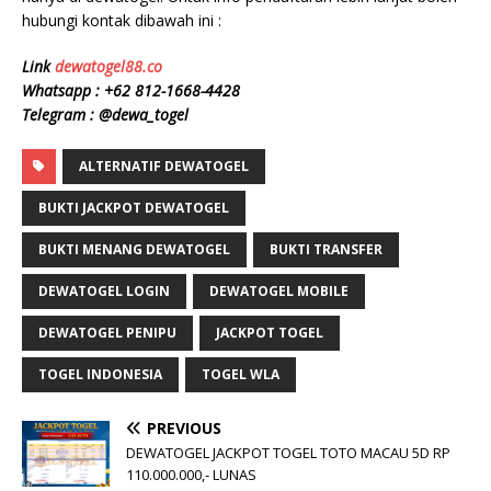
hubungi kontak dibawah ini :
Link
dewatogel88.co
Whatsapp : +62 812-1668-4428
Telegram : @dewa_togel
ALTERNATIF DEWATOGEL
BUKTI JACKPOT DEWATOGEL
BUKTI MENANG DEWATOGEL
BUKTI TRANSFER
DEWATOGEL LOGIN
DEWATOGEL MOBILE
DEWATOGEL PENIPU
JACKPOT TOGEL
TOGEL INDONESIA
TOGEL WLA
PREVIOUS
DEWATOGEL JACKPOT TOGEL TOTO MACAU 5D RP
110.000.000,- LUNAS