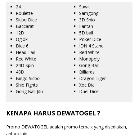
24
Suwit
Roulette
Samgong
Sicbo Dice
3D Shio
Baccarat
Fantan
12D
5D ball
Oglok
Poker Dice
Dice 6
IDN 4 Stand
Head Tail
Red White
Red White
Monopoly
24D Spin
Gong Ball
48D
Billiards
Bingo Sicbo
Dragon Tiger
Shio Fights
Xoc Dia
Gong Ball Jitu
Duel Dice
KENAPA HARUS DEWATOGEL ?
Promo DEWATOGEL adalah promo terbaik yang disediakan,
antara lain :