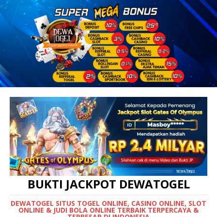
BUKTI JACKPOT DEWATOGEL
DEWATOGEL SITUS TOGEL ONLINE, CASINO ONLINE, SLOT
ONLINE & JUDI BOLA ONLINE TERBAIK TERPERCAYA &
TERBESAR DI INDONESIA