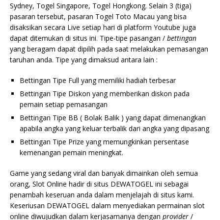
Sydney, Togel Singapore, Togel Hongkong. Selain 3 (tiga)
pasaran tersebut, pasaran Togel Toto Macau yang bisa
disaksikan secara Live setiap hari di platform Youtube juga
dapat ditemukan di situs ini. Tipe-tipe pasangan /
bettingan
yang beragam dapat dipilih pada saat melakukan pemasangan
taruhan anda. Tipe yang dimaksud antara lain :
Bettingan Tipe Full yang memiliki hadiah terbesar
Bettingan Tipe Diskon yang memberikan diskon pada
pemain setiap pemasangan
Bettingan Tipe BB ( Bolak Balik ) yang dapat dimenangkan
apabila angka yang keluar terbalik dari angka yang dipasang
Bettingan Tipe Prize yang memungkinkan persentase
kemenangan pemain meningkat.
Game yang sedang viral dan banyak dimainkan oleh semua
orang, Slot Online hadir di situs DEWATOGEL ini sebagai
penambah keseruan anda dalam menjelajah di situs kami.
Keseriusan DEWATOGEL dalam menyediakan permainan slot
online diwujudkan dalam kerjasamanya dengan
provider
/