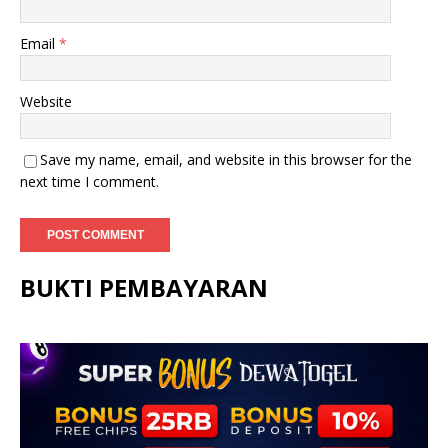
Email
*
Website
Save my name, email, and website in this browser for the
next time I comment.
BUKTI PEMBAYARAN