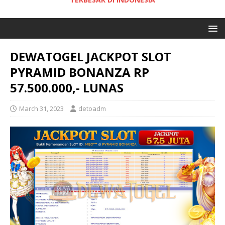
DEWATOGEL JACKPOT SLOT
PYRAMID BONANZA RP
57.500.000,- LUNAS
March 31, 2023
detoadm